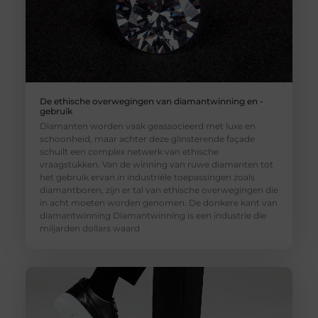
De ethische overwegingen van diamantwinning en -
gebruik
Diamanten worden vaak geassocieerd met luxe en
schoonheid, maar achter deze glinsterende façade
schuilt een complex netwerk van ethische
vraagstukken. Van de winning van ruwe diamanten tot
het gebruik ervan in industriële toepassingen zoals
diamantboren, zijn er tal van ethische overwegingen die
in acht moeten worden genomen. De donkere kant van
diamantwinning Diamantwinning is een industrie die
miljarden dollars waard