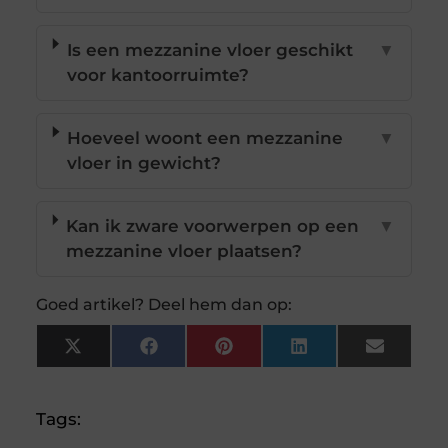
Is een mezzanine vloer geschikt
▼
voor kantoorruimte?
Hoeveel woont een mezzanine
▼
vloer in gewicht?
Kan ik zware voorwerpen op een
▼
mezzanine vloer plaatsen?
Goed artikel? Deel hem dan op:
X
Facebook
Pinterest
LinkedIn
Email
(Twitter)
Tags: