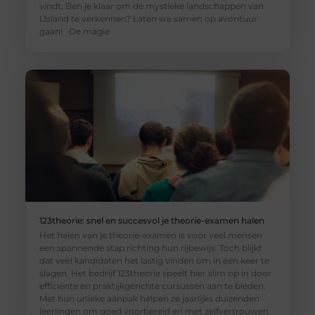
vindt. Ben je klaar om de mystieke landschappen van
IJsland te verkennen? Laten we samen op avontuur
gaan! De magie
123theorie: snel en succesvol je theorie-examen halen
Het halen van je theorie-examen is voor veel mensen
een spannende stap richting hun rijbewijs. Toch blijkt
dat veel kandidaten het lastig vinden om in één keer te
slagen. Het bedrijf 123theorie speelt hier slim op in door
efficiënte en praktijkgerichte cursussen aan te bieden.
Met hun unieke aanpak helpen ze jaarlijks duizenden
leerlingen om goed voorbereid en met zelfvertrouwen