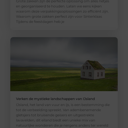
Grote zakken zijn de perfecte oplossing om alles netjes
en georganiseerd te houden. Laten we eens kijken
waarom deze verpakkingsoplossingen zo efficiënt zijn.
Waarom grote zakken perfect zijn voor Sinterklaas
Tijdens de feestdagen heb je
Verken de mystieke landschappen van IJsland
IJsland, het land van vuur en ijs, is een bestemming die
tot de verbeelding spreekt. Van adembenemende
gletsjers tot bruisende geisers en uitgestrekte
lavavelden, dit eiland biedt een unieke mix van
natuurlijke wonderen die je nergens anders ter wereld