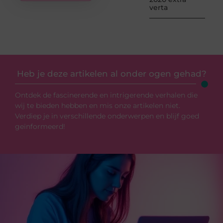
verta
Heb je deze artikelen al onder ogen gehad?
Ontdek de fascinerende en intrigerende verhalen die
wij te bieden hebben en mis onze artikelen niet.
Verdiep je in verschillende onderwerpen en blijf goed
geïnformeerd!