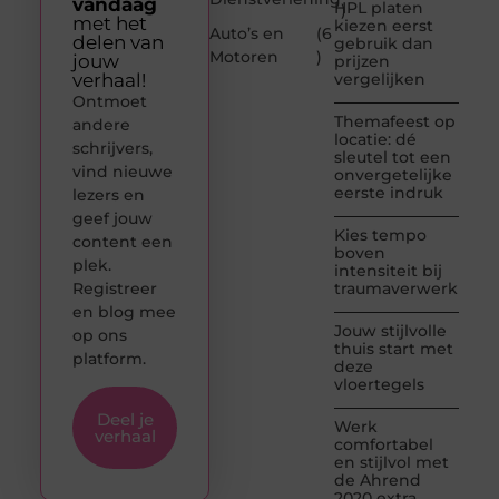
vandaag
HPL platen
)
met het
kiezen eerst
Auto’s en
(6
delen van
gebruik dan
Motoren
)
jouw
prijzen
verhaal!
vergelijken
Ontmoet
Themafeest op
andere
locatie: dé
schrijvers,
sleutel tot een
vind nieuwe
onvergetelijke
eerste indruk
lezers en
geef jouw
Kies tempo
content een
boven
plek.
intensiteit bij
Registreer
traumaverwerking
en blog mee
Jouw stijlvolle
op ons
thuis start met
platform.
deze
vloertegels
Deel je
Werk
verhaal
comfortabel
en stijlvol met
de Ahrend
2020 extra