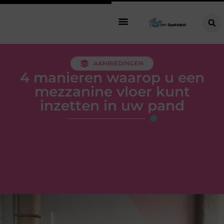
AANBIEDINGEN
4 manieren waarop u een
mezzanine vloer kunt
inzetten in uw pand