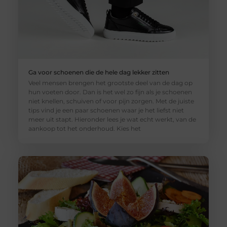
Ga voor schoenen die de hele dag lekker zitten
Veel mensen brengen het grootste deel van de dag op
hun voeten door. Dan is het wel zo fijn als je schoenen
niet knellen, schuiven of voor pijn zorgen. Met de juiste
tips vind je een paar schoenen waar je het liefst niet
meer uit stapt. Hieronder lees je wat echt werkt, van de
aankoop tot het onderhoud. Kies het