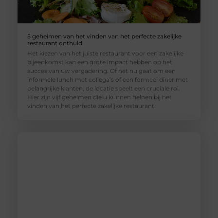
5 geheimen van het vinden van het perfecte zakelijke
restaurant onthuld
Het kiezen van het juiste restaurant voor een zakelijke
bijeenkomst kan een grote impact hebben op het
succes van uw vergadering. Of het nu gaat om een
informele lunch met collega’s of een formeel diner met
belangrijke klanten, de locatie speelt een cruciale rol.
Hier zijn vijf geheimen die u kunnen helpen bij het
vinden van het perfecte zakelijke restaurant.