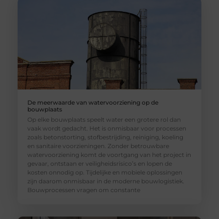
De meerwaarde van watervoorziening op de
bouwplaats
Op elke bouwplaats speelt water een grotere rol dan
vaak wordt gedacht. Het is onmisbaar voor processen
zoals betonstorting, stofbestrijding, reiniging, koeling
en sanitaire voorzieningen. Zonder betrouwbare
watervoorziening komt de voortgang van het project in
gevaar, ontstaan er veiligheidsrisico’s en lopen de
kosten onnodig op. Tijdelijke en mobiele oplossingen
zijn daarom onmisbaar in de moderne bouwlogistiek.
Bouwprocessen vragen om constante