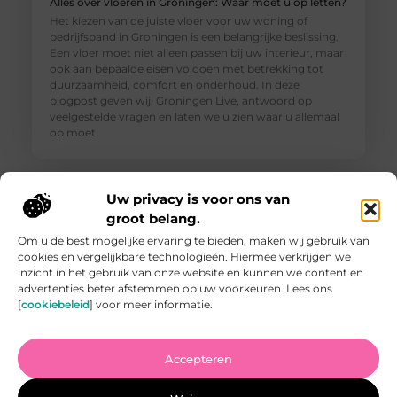
Alles over vloeren in Groningen: Waar moet u op letten?
Het kiezen van de juiste vloer voor uw woning of
bedrijfspand in Groningen is een belangrijke beslissing.
Een vloer moet niet alleen passen bij uw interieur, maar
ook aan bepaalde eisen voldoen met betrekking tot
duurzaamheid, comfort en onderhoud. In deze
blogpost geven wij, Groningen Live, antwoord op
veelgestelde vragen en laten we u zien waar u allemaal
op moet
Uw privacy is voor ons van
groot belang.
Om u de best mogelijke ervaring te bieden, maken wij gebruik van
cookies en vergelijkbare technologieën. Hiermee verkrijgen we
inzicht in het gebruik van onze website en kunnen we content en
advertenties beter afstemmen op uw voorkeuren. Lees ons
[
cookiebeleid
] voor meer informatie.
Accepteren
Vind de Beste Tuinman in Arnhem: Waar U Op Moet
Letten