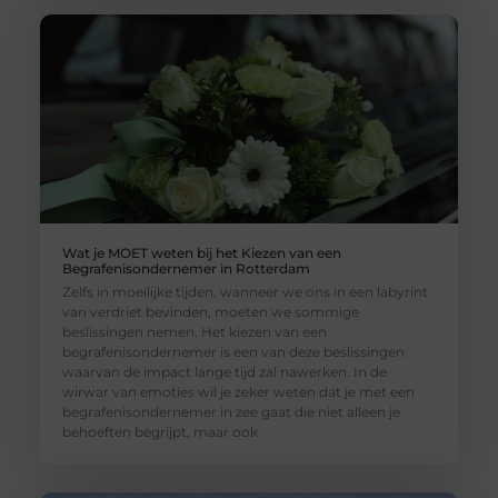
Wat je MOET weten bij het Kiezen van een
Begrafenisondernemer in Rotterdam
Zelfs in moeilijke tijden, wanneer we ons in een labyrint
van verdriet bevinden, moeten we sommige
beslissingen nemen. Het kiezen van een
begrafenisondernemer is een van deze beslissingen
waarvan de impact lange tijd zal nawerken. In de
wirwar van emoties wil je zeker weten dat je met een
begrafenisondernemer in zee gaat die niet alleen je
behoeften begrijpt, maar ook