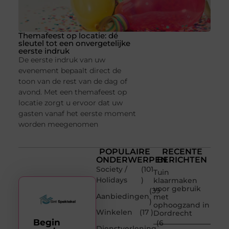
Themafeest op locatie: dé
sleutel tot een onvergetelijke
eerste indruk
De eerste indruk van uw
evenement bepaalt direct de
toon van de rest van de dag of
avond. Met een themafeest op
locatie zorgt u ervoor dat uw
gasten vanaf het eerste moment
worden meegenomen
POPULAIRE
RECENTE
ONDERWERPEN
BERICHTEN
Society /
(101
Tuin
Holidays
)
klaarmaken
voor gebruik
(39
Aanbiedingen
met
)
ophoogzand in
Winkelen
(17 )
Dordrecht
Begin
(6
Dienstverlening