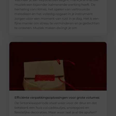
muziek een bijzonder kalmerende werking heeft. De
herhaling van ritmes, het spelen van vertrouwde
melodieën en het volledig opgaan in je instrument
zorgen voor een moment van rust in je dag. Het is een
fijne manier om stress te verminderen en je gedachten
te ordenen. Muziek maken dwingt je om
Efficiënte verpakkingsoplossingen voor grote volumes
De Sinterklaasperiode staat weer voor de deur en dat
betekent een huis vol cadeautjes, snoepgoed en
feestelijke decoraties. Maar waar laat je al die spullen?