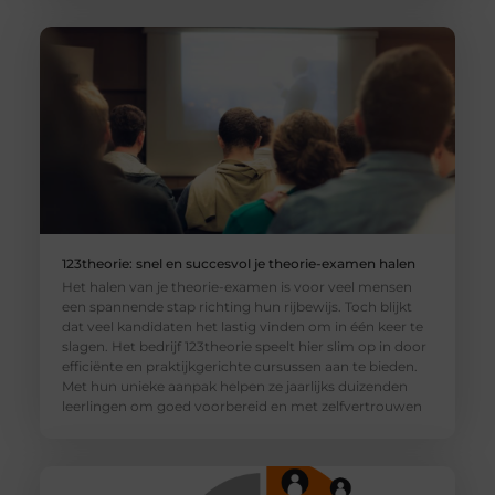
123theorie: snel en succesvol je theorie-examen halen
Het halen van je theorie-examen is voor veel mensen
een spannende stap richting hun rijbewijs. Toch blijkt
dat veel kandidaten het lastig vinden om in één keer te
slagen. Het bedrijf 123theorie speelt hier slim op in door
efficiënte en praktijkgerichte cursussen aan te bieden.
Met hun unieke aanpak helpen ze jaarlijks duizenden
leerlingen om goed voorbereid en met zelfvertrouwen