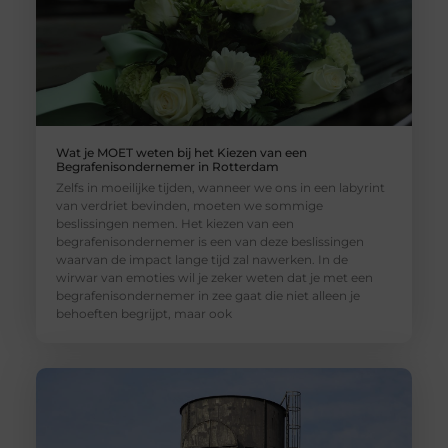
Wat je MOET weten bij het Kiezen van een
Begrafenisondernemer in Rotterdam
Zelfs in moeilijke tijden, wanneer we ons in een labyrint
van verdriet bevinden, moeten we sommige
beslissingen nemen. Het kiezen van een
begrafenisondernemer is een van deze beslissingen
waarvan de impact lange tijd zal nawerken. In de
wirwar van emoties wil je zeker weten dat je met een
begrafenisondernemer in zee gaat die niet alleen je
behoeften begrijpt, maar ook