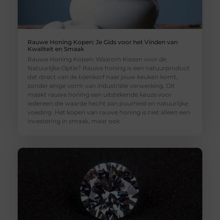
Rauwe Honing Kopen: Je Gids voor het Vinden van
Kwaliteit en Smaak
Rauwe Honing Kopen: Waarom Kiezen voor de
Natuurlijke Optie? Rauwe honing is een natuurproduct
dat direct van de bijenkorf naar jouw keuken komt,
zonder enige vorm van industriële verwerking. Dit
maakt rauwe honing een uitstekende keuze voor
iedereen die waarde hecht aan puurheid en natuurlijke
voeding. Het kopen van rauwe honing is niet alleen een
investering in smaak, maar ook