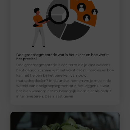
Doelgroepsegmentatie wat is het exact en hoe werkt
het precies?
Doelgroepsegmentatie is een term die je vast weleens
hebt gehoord, maar wat betekent het nu precies en hoe
kan het helpen bij het bereiken van jouw
marketingdoelen? In dit artikel nemen we je mee in de
wereld van doelgroepsegmentatie. We leggen uit wat
het is en waarom het zo belangrijk is om hier als bedrijf
in te investeren. Daarnaast geven