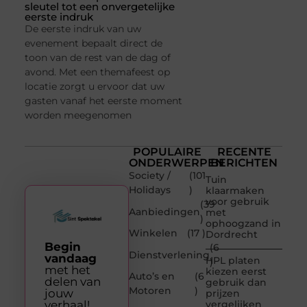
sleutel tot een onvergetelijke
eerste indruk
De eerste indruk van uw
evenement bepaalt direct de
toon van de rest van de dag of
avond. Met een themafeest op
locatie zorgt u ervoor dat uw
gasten vanaf het eerste moment
worden meegenomen
POPULAIRE
RECENTE
ONDERWERPEN
BERICHTEN
Society /
(101
Tuin
Holidays
)
klaarmaken
voor gebruik
(39
Aanbiedingen
met
)
ophoogzand in
Winkelen
(17 )
Dordrecht
Begin
(6
Dienstverlening
vandaag
HPL platen
)
met het
kiezen eerst
Auto’s en
(6
delen van
gebruik dan
Motoren
)
jouw
prijzen
verhaal!
vergelijken