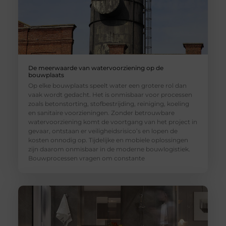
De meerwaarde van watervoorziening op de
bouwplaats
Op elke bouwplaats speelt water een grotere rol dan
vaak wordt gedacht. Het is onmisbaar voor processen
zoals betonstorting, stofbestrijding, reiniging, koeling
en sanitaire voorzieningen. Zonder betrouwbare
watervoorziening komt de voortgang van het project in
gevaar, ontstaan er veiligheidsrisico’s en lopen de
kosten onnodig op. Tijdelijke en mobiele oplossingen
zijn daarom onmisbaar in de moderne bouwlogistiek.
Bouwprocessen vragen om constante