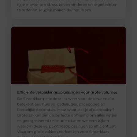
fijne manier om stress te verminderen en je gedachten
te ordenen. Muziek maken dwingt je om
Efficiënte verpakkingsoplossingen voor grote volumes
De Sinterklaasperiode staat weer voor de deur en dat
betekent een huis vol cadeautjes, snoepgoed en
feestelijke decoraties. Maar waar laat je al die spullen?
Grote zakken zijn de perfecte oplossing om alles netjes
en georganiseerd te houden. Laten we eens kijken
waarom deze verpakkingsoplossingen zo efficiënt zijn.
Waarom grote zakken perfect zijn voor Sinterklaas