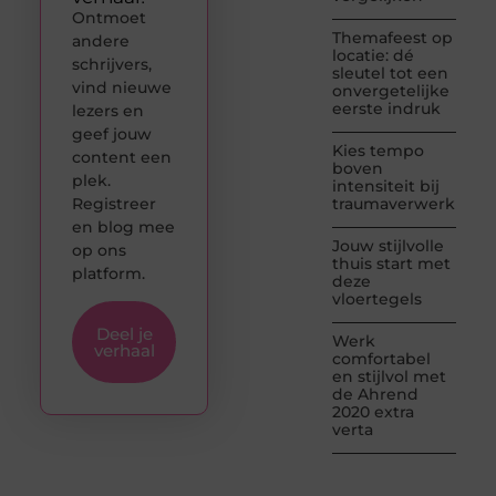
Ontmoet
Themafeest op
andere
locatie: dé
schrijvers,
sleutel tot een
vind nieuwe
onvergetelijke
eerste indruk
lezers en
geef jouw
Kies tempo
content een
boven
plek.
intensiteit bij
Registreer
traumaverwerking
en blog mee
Jouw stijlvolle
op ons
thuis start met
platform.
deze
vloertegels
Deel je
Werk
verhaal
comfortabel
en stijlvol met
de Ahrend
2020 extra
verta