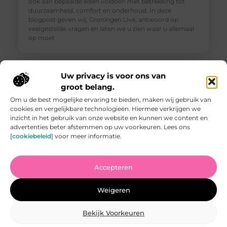
ook aan bepaalde eisen voldoen met betrekking tot
duurzaamheid, comfort en onderhoud. In deze
blogpost geven wij, Groningen Live, antwoord op
veelgestelde vragen en laten we u zien waar u allemaal
op moet
Uw privacy is voor ons van
groot belang.
Om u de best mogelijke ervaring te bieden, maken wij gebruik van
cookies en vergelijkbare technologieën. Hiermee verkrijgen we
inzicht in het gebruik van onze website en kunnen we content en
advertenties beter afstemmen op uw voorkeuren. Lees ons
[
cookiebeleid
] voor meer informatie.
Accepteren
Vind de Beste Tuinman in Arnhem: Waar U Op Moet
Letten
Weigeren
Het vinden van een goede tuinman in Arnhem kan een
uitdaging zijn. U wilt iemand die uw tuin kan
omtoveren tot een paradijs van rust en schoonheid,
Bekijk Voorkeuren
maar hoe weet u wie u kunt vertrouwen? In deze