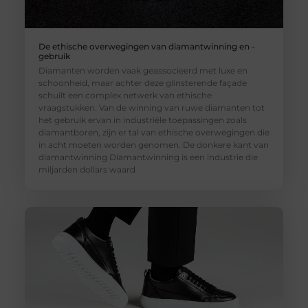
De ethische overwegingen van diamantwinning en -
gebruik
Diamanten worden vaak geassocieerd met luxe en
schoonheid, maar achter deze glinsterende façade
schuilt een complex netwerk van ethische
vraagstukken. Van de winning van ruwe diamanten tot
het gebruik ervan in industriële toepassingen zoals
diamantboren, zijn er tal van ethische overwegingen die
in acht moeten worden genomen. De donkere kant van
diamantwinning Diamantwinning is een industrie die
miljarden dollars waard