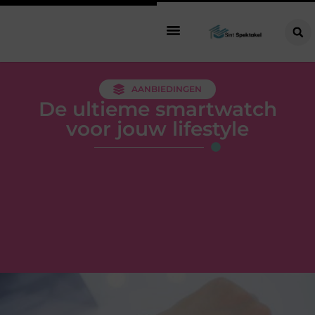
AANBIEDINGEN
De ultieme smartwatch
voor jouw lifestyle