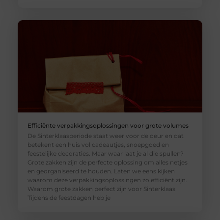
Efficiënte verpakkingsoplossingen voor grote volumes
De Sinterklaasperiode staat weer voor de deur en dat
betekent een huis vol cadeautjes, snoepgoed en
feestelijke decoraties. Maar waar laat je al die spullen?
Grote zakken zijn de perfecte oplossing om alles netjes
en georganiseerd te houden. Laten we eens kijken
waarom deze verpakkingsoplossingen zo efficiënt zijn.
Waarom grote zakken perfect zijn voor Sinterklaas
Tijdens de feestdagen heb je