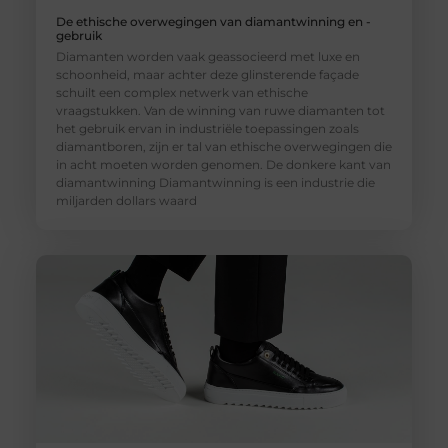
De ethische overwegingen van diamantwinning en -
gebruik
Diamanten worden vaak geassocieerd met luxe en
schoonheid, maar achter deze glinsterende façade
schuilt een complex netwerk van ethische
vraagstukken. Van de winning van ruwe diamanten tot
het gebruik ervan in industriële toepassingen zoals
diamantboren, zijn er tal van ethische overwegingen die
in acht moeten worden genomen. De donkere kant van
diamantwinning Diamantwinning is een industrie die
miljarden dollars waard