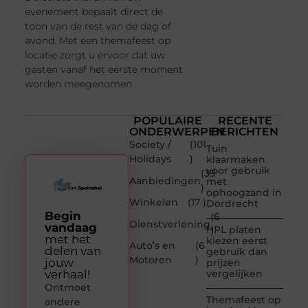
evenement bepaalt direct de
toon van de rest van de dag of
avond. Met een themafeest op
locatie zorgt u ervoor dat uw
gasten vanaf het eerste moment
worden meegenomen
POPULAIRE
RECENTE
ONDERWERPEN
BERICHTEN
Society /
(101
Tuin
Holidays
)
klaarmaken
voor gebruik
(39
Aanbiedingen
met
)
ophoogzand in
Winkelen
(17 )
Dordrecht
Begin
(6
Dienstverlening
vandaag
HPL platen
)
met het
kiezen eerst
Auto’s en
(6
delen van
gebruik dan
Motoren
)
jouw
prijzen
verhaal!
vergelijken
Ontmoet
Themafeest op
andere