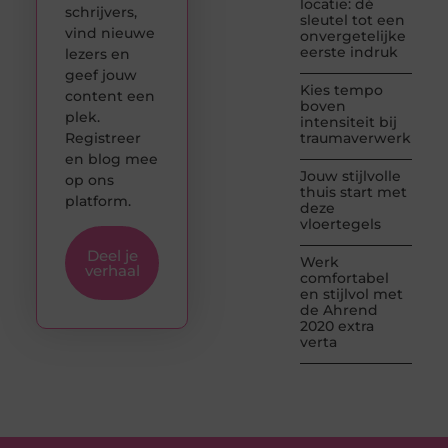
locatie: dé
schrijvers,
sleutel tot een
vind nieuwe
onvergetelijke
eerste indruk
lezers en
geef jouw
Kies tempo
content een
boven
plek.
intensiteit bij
Registreer
traumaverwerking
en blog mee
Jouw stijlvolle
op ons
thuis start met
platform.
deze
vloertegels
Deel je
Werk
verhaal
comfortabel
en stijlvol met
de Ahrend
2020 extra
verta