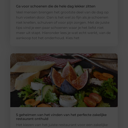
Ga voor schoenen die de hele dag lekker zitten
Veel mensen brengen het grootste deel van de dag op
hun voeten door. Dan is het wel zo fijn als je schoenen
niet knellen, schuiven of voor pijn zorgen. Met de juiste
tips vind je een paar schoenen waar je het liefst niet
meer uit stapt. Hieronder lees je wat echt werkt, van de
aankoop tot het onderhoud. Kies het
5 geheimen van het vinden van het perfecte zakelijke
restaurant onthuld
Het kiezen van het juiste restaurant voor een zakelijke