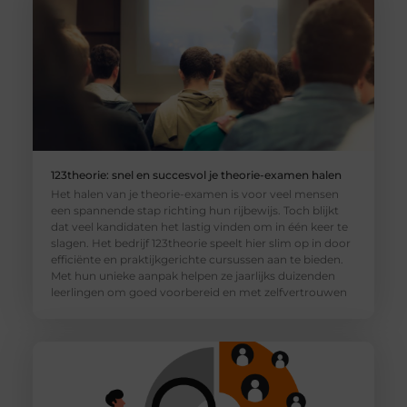
123theorie: snel en succesvol je theorie-examen halen
Het halen van je theorie-examen is voor veel mensen
een spannende stap richting hun rijbewijs. Toch blijkt
dat veel kandidaten het lastig vinden om in één keer te
slagen. Het bedrijf 123theorie speelt hier slim op in door
efficiënte en praktijkgerichte cursussen aan te bieden.
Met hun unieke aanpak helpen ze jaarlijks duizenden
leerlingen om goed voorbereid en met zelfvertrouwen