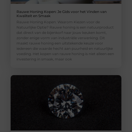
Rauwe Honing Kopen: Je Gids voor het Vinden van
Kwaliteit en Smaak
Rauwe Honing Kopen: Waarom Kiezen voor de
Natuurlijke Optie? Rauwe honing is een natuurproduct
dat direct van de bijenkorf naar jouw keuken komt,
zonder enige vorm van industriële verwerking. Dit
maakt rauwe honing een uitstekende keuze voor
iedereen die waarde hecht aan puurheid en natuurlijke
voeding. Het kopen van rauwe honing is niet alleen een
investering in smaak, maar ook