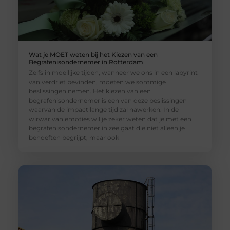
Wat je MOET weten bij het Kiezen van een
Begrafenisondernemer in Rotterdam
Zelfs in moeilijke tijden, wanneer we ons in een labyrint
van verdriet bevinden, moeten we sommige
beslissingen nemen. Het kiezen van een
begrafenisondernemer is een van deze beslissingen
waarvan de impact lange tijd zal nawerken. In de
wirwar van emoties wil je zeker weten dat je met een
begrafenisondernemer in zee gaat die niet alleen je
behoeften begrijpt, maar ook