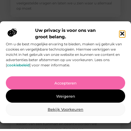
veelgestelde vragen en laten we u zien waar u allemaal
op moet
Uw privacy is voor ons van
groot belang.
Om u de best mogelijke ervaring te bieden, maken wij gebruik van
cookies en vergelijkbare technologieën. Hiermee verkrijgen we
inzicht in het gebruik van onze website en kunnen we content en
advertenties beter afstemmen op uw voorkeuren. Lees ons
[
cookiebeleid
] voor meer informatie.
Accepteren
Vind de Beste Tuinman in Arnhem: Waar U Op Moet
Letten
Weigeren
Het vinden van een goede tuinman in Arnhem kan een
uitdaging zijn. U wilt iemand die uw tuin kan
omtoveren tot een paradijs van rust en schoonheid,
Bekijk Voorkeuren
maar hoe weet u wie u kunt vertrouwen? In deze
blogpost geven we u tips waar u op moet letten bij het
kiezen van een tuinman en beantwoorden we
veelvoorkomende vragen. Ervaring en