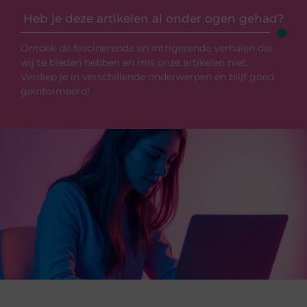
Heb je deze artikelen al onder ogen gehad?
Ontdek de fascinerende en intrigerende verhalen die
wij te bieden hebben en mis onze artikelen niet.
Verdiep je in verschillende onderwerpen en blijf goed
geïnformeerd!