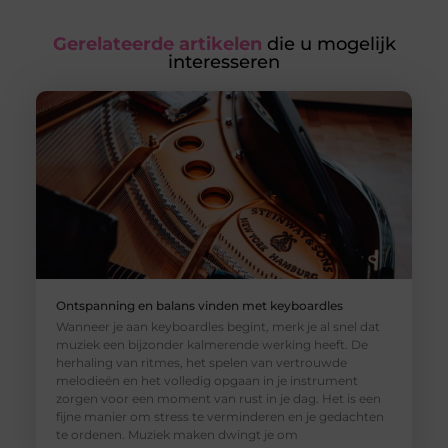
Gerelateerde artikelen
die u mogelijk
interesseren
Ontspanning en balans vinden met keyboardles
Wanneer je aan keyboardles begint, merk je al snel dat
muziek een bijzonder kalmerende werking heeft. De
herhaling van ritmes, het spelen van vertrouwde
melodieën en het volledig opgaan in je instrument
zorgen voor een moment van rust in je dag. Het is een
fijne manier om stress te verminderen en je gedachten
te ordenen. Muziek maken dwingt je om