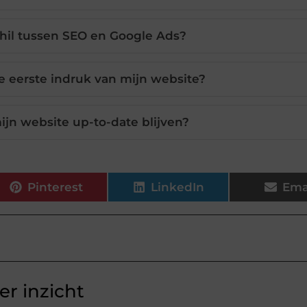
chil tussen SEO en Google Ads?
de eerste indruk van mijn website?
n website up-to-date blijven?
Pinterest
LinkedIn
Ema
r inzicht