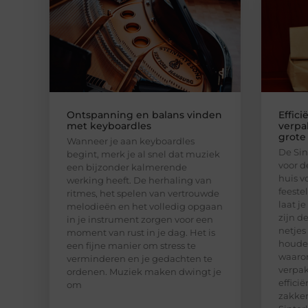
Ontspanning en balans vinden
Effici
met keyboardles
verpa
grote
Wanneer je aan keyboardles
De Sin
begint, merk je al snel dat muziek
voor d
een bijzonder kalmerende
huis v
werking heeft. De herhaling van
feeste
ritmes, het spelen van vertrouwde
laat j
melodieën en het volledig opgaan
zijn d
in je instrument zorgen voor een
netjes
moment van rust in je dag. Het is
houden
een fijne manier om stress te
waaro
verminderen en je gedachten te
verpak
ordenen. Muziek maken dwingt je
effici
om
zakken