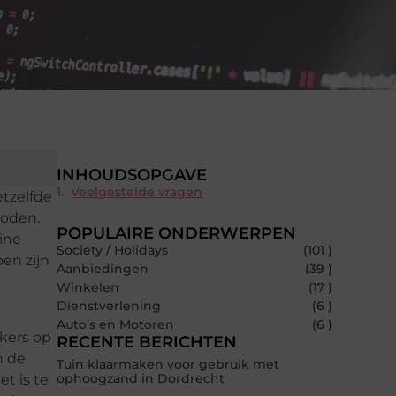
INHOUDSOPGAVE
Veelgestelde vragen
hetzelfde
boden.
POPULAIRE ONDERWERPEN
ine
Society / Holidays
(101 )
en zijn
Aanbiedingen
(39 )
Winkelen
(17 )
Dienstverlening
(6 )
Auto’s en Motoren
(6 )
kers op
RECENTE BERICHTEN
n de
Tuin klaarmaken voor gebruik met
ophoogzand in Dordrecht
t is te