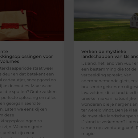
ënte
Verken de mystieke
kkingsoplossingen voor
landschappen van IJslan
 volumes
IJsland, het land van vuur en 
terklaasperiode staat weer
een bestemming die tot de
e deur en dat betekent een
verbeelding spreekt. Van
ol cadeautjes, snoepgoed en
adembenemende gletsjers 
lijke decoraties. Maar waar
bruisende geisers en uitges
e al die spullen? Grote zakken
lavavelden, dit eiland biedt
e perfecte oplossing om alles
unieke mix van natuurlijke
 en georganiseerd te
wonderen die je nergens an
. Laten we eens kijken
ter wereld vindt. Ben je kla
m deze
de mystieke landschappen 
kingsoplossingen zo
IJsland te verkennen? Late
ënt zijn. Waarom grote
samen op avontuur gaan! 
 perfect zijn voor
magie