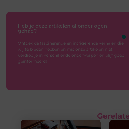
Heb je deze artikelen al onder ogen
gehad?
Ontdek de fascinerende en intrigerende verhalen die
wij te bieden hebben en mis onze artikelen niet.
Verdiep je in verschillende onderwerpen en blijf goed
geïnformeerd!
Gerelate