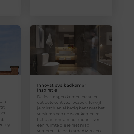
Innovatieve badkamer
inspiratie
De feestdagen komen eraan en
water
dat betekent veel bezoek. Terwijl
rdt
je misschien al bezig bent met het
oor
versieren van de woonkamer en
ng,
het plannen van het menu, is er
oeling
één ruimte die je niet mag
vergeten: de badkamer! Met een