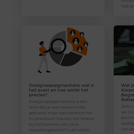
Sinter
heb je
Doelgroepsegmentatie wat is
Wat j
het exact en hoe werkt het
Kieze
precies?
Begra
Rott
Doelgroepsegmentatie is een
Zelfs 
term die je vast weleens hebt
we ons
gehoord, maar wat betekent het
bevin
nu precies en hoe kan het helpen
beslis
bij het bereiken van jouw
van ee
marketingdoelen? In dit artikel