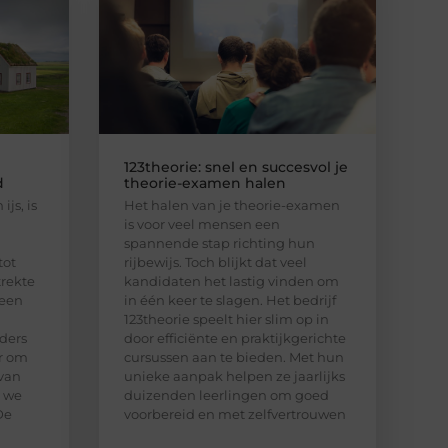
123theorie: snel en succesvol je
d
theorie-examen halen
ijs, is
Het halen van je theorie-examen
is voor veel mensen een
spannende stap richting hun
tot
rijbewijs. Toch blijkt dat veel
trekte
kandidaten het lastig vinden om
 een
in één keer te slagen. Het bedrijf
123theorie speelt hier slim op in
ders
door efficiënte en praktijkgerichte
ar om
cursussen aan te bieden. Met hun
van
unieke aanpak helpen ze jaarlijks
n we
duizenden leerlingen om goed
De
voorbereid en met zelfvertrouwen