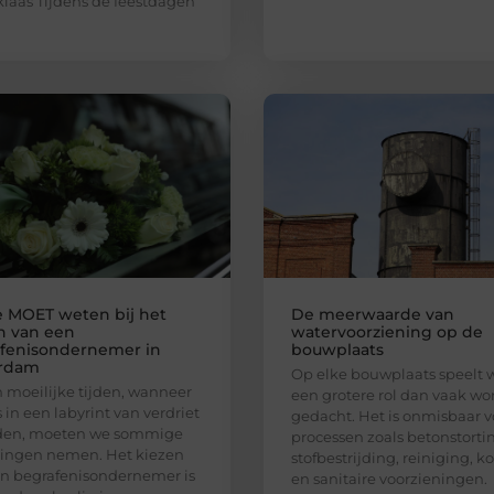
klaas Tijdens de feestdagen
e MOET weten bij het
De meerwaarde van
n van een
watervoorziening op de
fenisondernemer in
bouwplaats
erdam
Op elke bouwplaats speelt 
in moeilijke tijden, wanneer
een grotere rol dan vaak wo
 in een labyrint van verdriet
gedacht. Het is onmisbaar v
den, moeten we sommige
processen zoals betonstorti
singen nemen. Het kiezen
stofbestrijding, reiniging, k
n begrafenisondernemer is
en sanitaire voorzieningen.