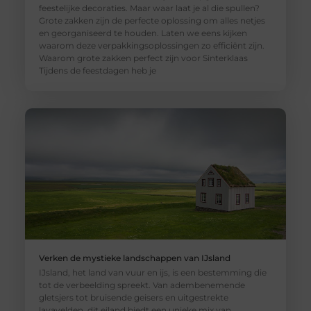
feestelijke decoraties. Maar waar laat je al die spullen?
Grote zakken zijn de perfecte oplossing om alles netjes
en georganiseerd te houden. Laten we eens kijken
waarom deze verpakkingsoplossingen zo efficiënt zijn.
Waarom grote zakken perfect zijn voor Sinterklaas
Tijdens de feestdagen heb je
Verken de mystieke landschappen van IJsland
IJsland, het land van vuur en ijs, is een bestemming die
tot de verbeelding spreekt. Van adembenemende
gletsjers tot bruisende geisers en uitgestrekte
lavavelden, dit eiland biedt een unieke mix van