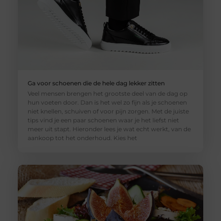
Ga voor schoenen die de hele dag lekker zitten
Veel mensen brengen het grootste deel van de dag op
hun voeten door. Dan is het wel zo fijn als je schoenen
niet knellen, schuiven of voor pijn zorgen. Met de juiste
tips vind je een paar schoenen waar je het liefst niet
meer uit stapt. Hieronder lees je wat echt werkt, van de
aankoop tot het onderhoud. Kies het