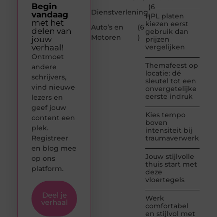
Begin
(6
Dienstverlening
vandaag
HPL platen
)
met het
kiezen eerst
Auto’s en
(6
delen van
gebruik dan
Motoren
)
jouw
prijzen
verhaal!
vergelijken
Ontmoet
Themafeest op
andere
locatie: dé
schrijvers,
sleutel tot een
vind nieuwe
onvergetelijke
eerste indruk
lezers en
geef jouw
Kies tempo
content een
boven
plek.
intensiteit bij
Registreer
traumaverwerking
en blog mee
Jouw stijlvolle
op ons
thuis start met
platform.
deze
vloertegels
Deel je
Werk
verhaal
comfortabel
en stijlvol met