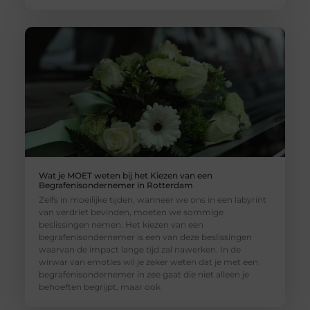
Wat je MOET weten bij het Kiezen van een
Begrafenisondernemer in Rotterdam
Zelfs in moeilijke tijden, wanneer we ons in een labyrint
van verdriet bevinden, moeten we sommige
beslissingen nemen. Het kiezen van een
begrafenisondernemer is een van deze beslissingen
waarvan de impact lange tijd zal nawerken. In de
wirwar van emoties wil je zeker weten dat je met een
begrafenisondernemer in zee gaat die niet alleen je
behoeften begrijpt, maar ook