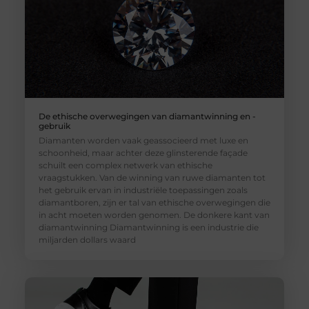
De ethische overwegingen van diamantwinning en -
gebruik
Diamanten worden vaak geassocieerd met luxe en
schoonheid, maar achter deze glinsterende façade
schuilt een complex netwerk van ethische
vraagstukken. Van de winning van ruwe diamanten tot
het gebruik ervan in industriële toepassingen zoals
diamantboren, zijn er tal van ethische overwegingen die
in acht moeten worden genomen. De donkere kant van
diamantwinning Diamantwinning is een industrie die
miljarden dollars waard