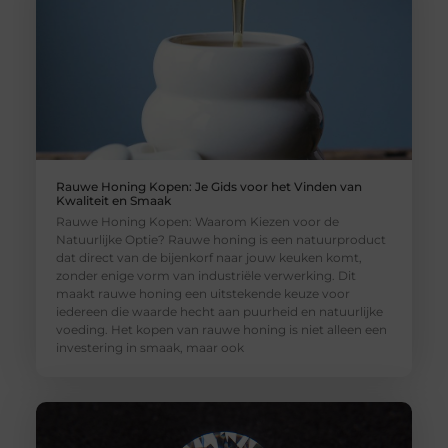
Rauwe Honing Kopen: Je Gids voor het Vinden van
Kwaliteit en Smaak
Rauwe Honing Kopen: Waarom Kiezen voor de
Natuurlijke Optie? Rauwe honing is een natuurproduct
dat direct van de bijenkorf naar jouw keuken komt,
zonder enige vorm van industriële verwerking. Dit
maakt rauwe honing een uitstekende keuze voor
iedereen die waarde hecht aan puurheid en natuurlijke
voeding. Het kopen van rauwe honing is niet alleen een
investering in smaak, maar ook