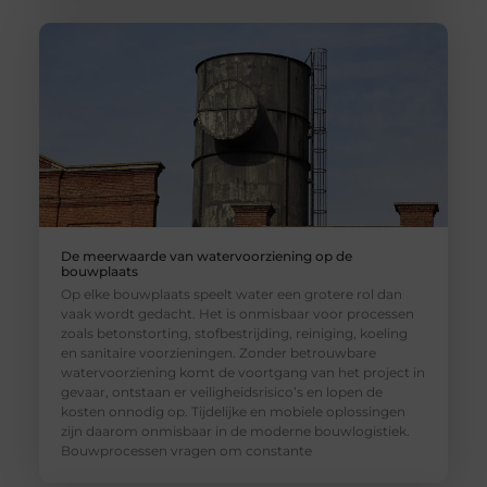
De meerwaarde van watervoorziening op de
bouwplaats
Op elke bouwplaats speelt water een grotere rol dan
vaak wordt gedacht. Het is onmisbaar voor processen
zoals betonstorting, stofbestrijding, reiniging, koeling
en sanitaire voorzieningen. Zonder betrouwbare
watervoorziening komt de voortgang van het project in
gevaar, ontstaan er veiligheidsrisico’s en lopen de
kosten onnodig op. Tijdelijke en mobiele oplossingen
zijn daarom onmisbaar in de moderne bouwlogistiek.
Bouwprocessen vragen om constante