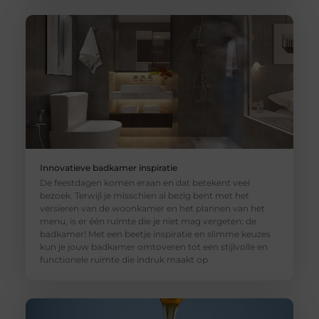
Innovatieve badkamer inspiratie
De feestdagen komen eraan en dat betekent veel
bezoek. Terwijl je misschien al bezig bent met het
versieren van de woonkamer en het plannen van het
menu, is er één ruimte die je niet mag vergeten: de
badkamer! Met een beetje inspiratie en slimme keuzes
kun je jouw badkamer omtoveren tot een stijlvolle en
functionele ruimte die indruk maakt op