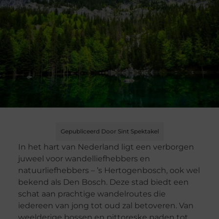
Gepubliceerd Door Sint Spektakel
In het hart van Nederland ligt een verborgen
juweel voor wandelliefhebbers en
natuurliefhebbers – ’s Hertogenbosch, ook wel
bekend als Den Bosch. Deze stad biedt een
schat aan prachtige wandelroutes die
iedereen van jong tot oud zal betoveren. Van
weelderige bossen en pittoreske paden tot