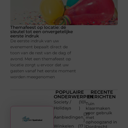
Themafeest op locatie: dé
sleutel tot een onvergetelijke
eerste indruk
De eerste indruk van uw
evenement bepaalt direct de
toon van de rest van de dag of
avond. Met een themafeest op
locatie zorgt u ervoor dat uw
gasten vanaf het eerste moment
worden meegenomen
POPULAIRE
RECENTE
ONDERWERPEN
BERICHTEN
Society /
(101
Tuin
Holidays
)
klaarmaken
voor gebruik
(39
Aanbiedingen
met
)
ophoogzand in
Winkelen
(17 )
Dordrecht