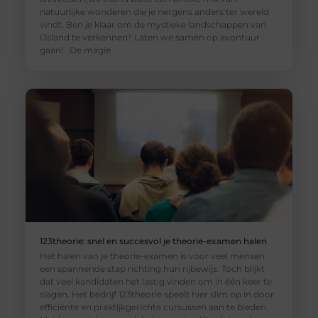
natuurlijke wonderen die je nergens anders ter wereld
vindt. Ben je klaar om de mystieke landschappen van
IJsland te verkennen? Laten we samen op avontuur
gaan! De magie
123theorie: snel en succesvol je theorie-examen halen
Het halen van je theorie-examen is voor veel mensen
een spannende stap richting hun rijbewijs. Toch blijkt
dat veel kandidaten het lastig vinden om in één keer te
slagen. Het bedrijf 123theorie speelt hier slim op in door
efficiënte en praktijkgerichte cursussen aan te bieden.