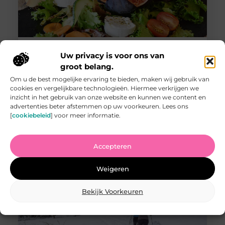
5 geheimen van het vinden van het perfecte zakelijke
Uw privacy is voor ons van
restaurant onthuld
groot belang.
Het kiezen van het juiste restaurant voor een zakelijke
bijeenkomst kan een grote impact hebben op het
Om u de best mogelijke ervaring te bieden, maken wij gebruik van
succes van uw vergadering. Of het nu gaat om een
cookies en vergelijkbare technologieën. Hiermee verkrijgen we
informele lunch met collega’s of een formeel diner met
inzicht in het gebruik van onze website en kunnen we content en
belangrijke klanten, de locatie speelt een cruciale rol.
advertenties beter afstemmen op uw voorkeuren. Lees ons
Hier zijn vijf geheimen die u kunnen helpen bij het
[
cookiebeleid
] voor meer informatie.
vinden van het perfecte zakelijke restaurant.
Accepteren
Weigeren
Bekijk Voorkeuren