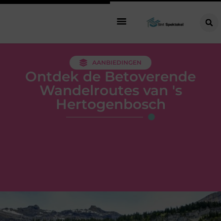
AANBIEDINGEN
Ontdek de Betoverende
Wandelroutes van 's
Hertogenbosch