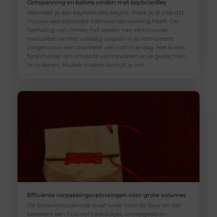
Ontspanning en balans vinden met keyboardles
Wanneer je aan keyboardles begint, merk je al snel dat
muziek een bijzonder kalmerende werking heeft. De
herhaling van ritmes, het spelen van vertrouwde
melodieën en het volledig opgaan in je instrument
zorgen voor een moment van rust in je dag. Het is een
fijne manier om stress te verminderen en je gedachten
te ordenen. Muziek maken dwingt je om
Efficiënte verpakkingsoplossingen voor grote volumes
De Sinterklaasperiode staat weer voor de deur en dat
betekent een huis vol cadeautjes, snoepgoed en