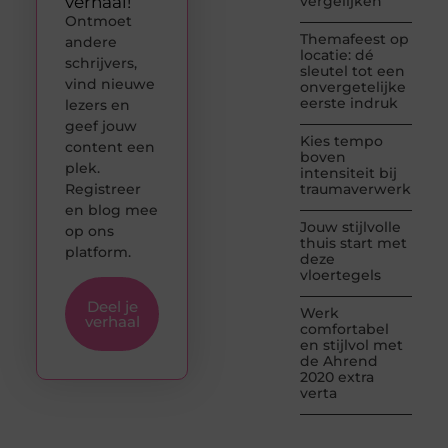
verhaal!
vergelijken
Ontmoet
Themafeest op
andere
locatie: dé
schrijvers,
sleutel tot een
vind nieuwe
onvergetelijke
eerste indruk
lezers en
geef jouw
Kies tempo
content een
boven
plek.
intensiteit bij
Registreer
traumaverwerking
en blog mee
Jouw stijlvolle
op ons
thuis start met
platform.
deze
vloertegels
Deel je
Werk
verhaal
comfortabel
en stijlvol met
de Ahrend
2020 extra
verta