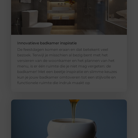
Innovatieve badkamer inspiratie
De feestdagen komen eraan en dat betekent veel
bezoek. Terwijl je misschien al bezig bent met het
versieren van de woonkamer en het plannen van het
menu, is er één ruimte die je niet mag vergeten: de
badkamer! Met een beetje inspiratie en slimme keuzes
kun je jouw badkamer omtoveren tot een stijlvolle en
functionele ruimte die indruk maakt op