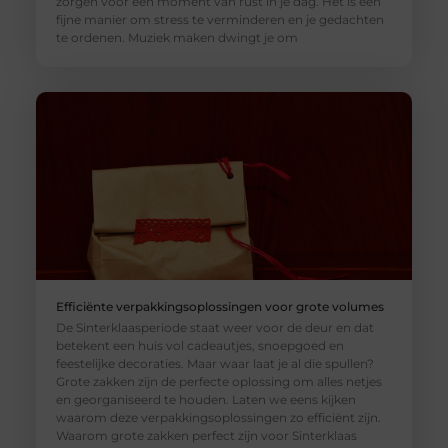
zorgen voor een moment van rust in je dag. Het is een
fijne manier om stress te verminderen en je gedachten
te ordenen. Muziek maken dwingt je om
Efficiënte verpakkingsoplossingen voor grote volumes
De Sinterklaasperiode staat weer voor de deur en dat
betekent een huis vol cadeautjes, snoepgoed en
feestelijke decoraties. Maar waar laat je al die spullen?
Grote zakken zijn de perfecte oplossing om alles netjes
en georganiseerd te houden. Laten we eens kijken
waarom deze verpakkingsoplossingen zo efficiënt zijn.
Waarom grote zakken perfect zijn voor Sinterklaas