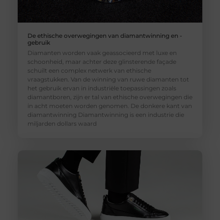
De ethische overwegingen van diamantwinning en -
gebruik
Diamanten worden vaak geassocieerd met luxe en
schoonheid, maar achter deze glinsterende façade
schuilt een complex netwerk van ethische
vraagstukken. Van de winning van ruwe diamanten tot
het gebruik ervan in industriële toepassingen zoals
diamantboren, zijn er tal van ethische overwegingen die
in acht moeten worden genomen. De donkere kant van
diamantwinning Diamantwinning is een industrie die
miljarden dollars waard