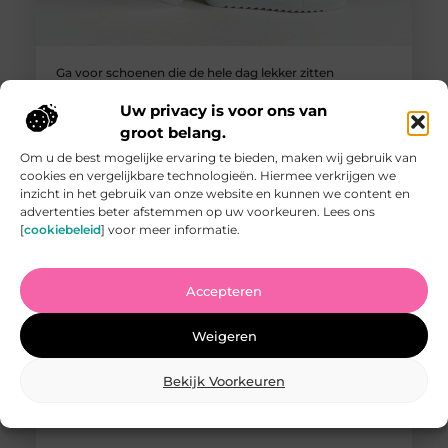
Ga voor schoenen die de hele dag lekker zitten
Veel mensen brengen het grootste deel van de dag op
Uw privacy is voor ons van
hun voeten door. Dan is het wel zo fijn als je schoenen
niet knellen, schuiven of voor pijn zorgen. Met de juiste
groot belang.
tips vind je een paar schoenen waar je het liefst niet
Om u de best mogelijke ervaring te bieden, maken wij gebruik van
meer uit stapt. Hieronder lees je wat echt werkt, van de
cookies en vergelijkbare technologieën. Hiermee verkrijgen we
aankoop tot het onderhoud. Kies het
inzicht in het gebruik van onze website en kunnen we content en
advertenties beter afstemmen op uw voorkeuren. Lees ons
[
cookiebeleid
] voor meer informatie.
Accepteren
Weigeren
Bekijk Voorkeuren