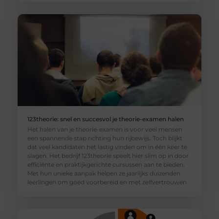
123theorie: snel en succesvol je theorie-examen halen
Het halen van je theorie-examen is voor veel mensen
een spannende stap richting hun rijbewijs. Toch blijkt
dat veel kandidaten het lastig vinden om in één keer te
slagen. Het bedrijf 123theorie speelt hier slim op in door
efficiënte en praktijkgerichte cursussen aan te bieden.
Met hun unieke aanpak helpen ze jaarlijks duizenden
leerlingen om goed voorbereid en met zelfvertrouwen