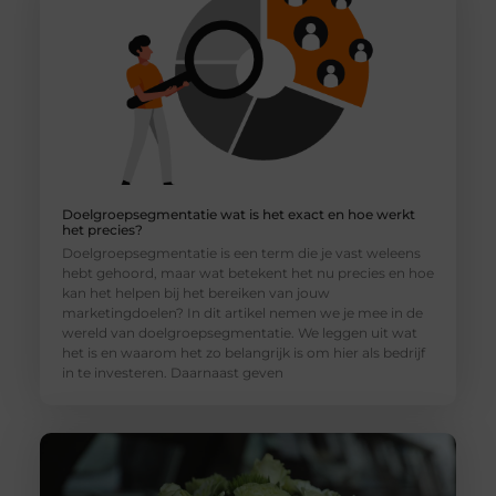
Doelgroepsegmentatie wat is het exact en hoe werkt
het precies?
Doelgroepsegmentatie is een term die je vast weleens
hebt gehoord, maar wat betekent het nu precies en hoe
kan het helpen bij het bereiken van jouw
marketingdoelen? In dit artikel nemen we je mee in de
wereld van doelgroepsegmentatie. We leggen uit wat
het is en waarom het zo belangrijk is om hier als bedrijf
in te investeren. Daarnaast geven