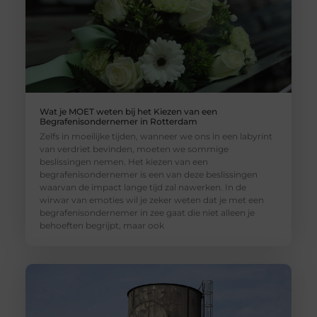
Wat je MOET weten bij het Kiezen van een
Begrafenisondernemer in Rotterdam
Zelfs in moeilijke tijden, wanneer we ons in een labyrint
van verdriet bevinden, moeten we sommige
beslissingen nemen. Het kiezen van een
begrafenisondernemer is een van deze beslissingen
waarvan de impact lange tijd zal nawerken. In de
wirwar van emoties wil je zeker weten dat je met een
begrafenisondernemer in zee gaat die niet alleen je
behoeften begrijpt, maar ook