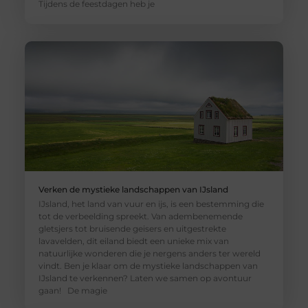
Tijdens de feestdagen heb je
Verken de mystieke landschappen van IJsland
IJsland, het land van vuur en ijs, is een bestemming die
tot de verbeelding spreekt. Van adembenemende
gletsjers tot bruisende geisers en uitgestrekte
lavavelden, dit eiland biedt een unieke mix van
natuurlijke wonderen die je nergens anders ter wereld
vindt. Ben je klaar om de mystieke landschappen van
IJsland te verkennen? Laten we samen op avontuur
gaan! De magie