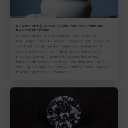
Rauwe Honing Kopen: Je Gids voor het Vinden van
Kwaliteit en Smaak
Rauwe Honing Kopen: Waarom Kiezen voor de
Natuurlijke Optie? Rauwe honing is een natuurproduct
dat direct van de bijenkorf naar jouw keuken komt,
zonder enige vorm van industriële verwerking. Dit
maakt rauwe honing een uitstekende keuze voor
iedereen die waarde hecht aan puurheid en natuurlijke
voeding. Het kopen van rauwe honing is niet alleen een
investering in smaak, maar ook