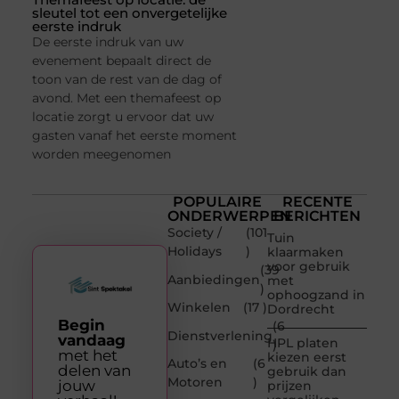
sleutel tot een onvergetelijke
eerste indruk
De eerste indruk van uw
evenement bepaalt direct de
toon van de rest van de dag of
avond. Met een themafeest op
locatie zorgt u ervoor dat uw
gasten vanaf het eerste moment
worden meegenomen
POPULAIRE
RECENTE
ONDERWERPEN
BERICHTEN
Society /
(101
Tuin
Holidays
)
klaarmaken
voor gebruik
(39
Aanbiedingen
met
)
ophoogzand in
Winkelen
(17 )
Dordrecht
Begin
(6
Dienstverlening
vandaag
HPL platen
)
met het
kiezen eerst
Auto’s en
(6
delen van
gebruik dan
Motoren
)
jouw
prijzen