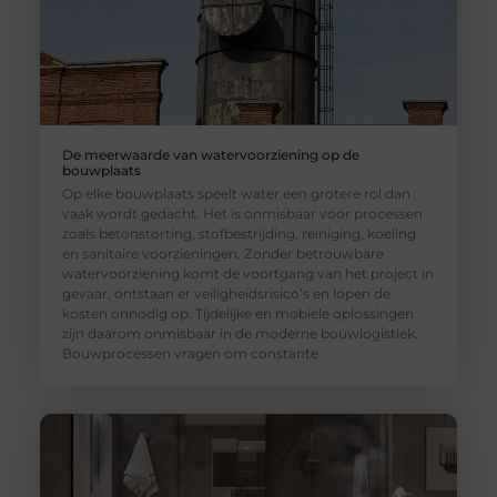
De meerwaarde van watervoorziening op de
bouwplaats
Op elke bouwplaats speelt water een grotere rol dan
vaak wordt gedacht. Het is onmisbaar voor processen
zoals betonstorting, stofbestrijding, reiniging, koeling
en sanitaire voorzieningen. Zonder betrouwbare
watervoorziening komt de voortgang van het project in
gevaar, ontstaan er veiligheidsrisico’s en lopen de
kosten onnodig op. Tijdelijke en mobiele oplossingen
zijn daarom onmisbaar in de moderne bouwlogistiek.
Bouwprocessen vragen om constante