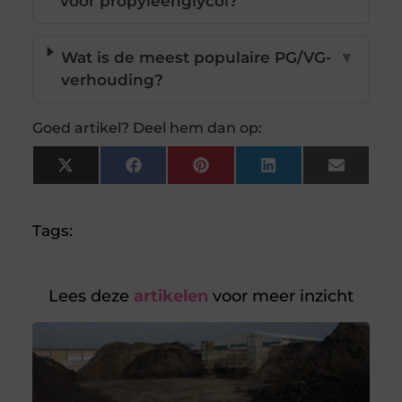
voor propyleenglycol?
Wat is de meest populaire PG/VG-
▼
verhouding?
Goed artikel? Deel hem dan op:
X
Facebook
Pinterest
LinkedIn
Email
(Twitter)
Tags:
Lees deze
artikelen
voor meer inzicht