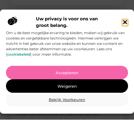
Uw privacy is voor ons van
groot belang.
Om u de best mogelijke ervaring te bieden, maken wij gebruik van
cookies en vergelijkbare technologieën. Hiermee verkrijgen we
inzicht in het gebruik van onze website en kunnen we content en
advertenties beter afstemmen op uw voorkeuren. Lees ons
[
cookiebeleid
] voor meer informatie.
Accepteren
Vind de Beste Tuinman in Arnhem: Waar U Op Moet
Letten
Weigeren
Het vinden van een goede tuinman in Arnhem kan een
uitdaging zijn. U wilt iemand die uw tuin kan
omtoveren tot een paradijs van rust en schoonheid,
Bekijk Voorkeuren
maar hoe weet u wie u kunt vertrouwen? In deze
blogpost geven we u tips waar u op moet letten bij het
kiezen van een tuinman en beantwoorden we
veelvoorkomende vragen. Ervaring en