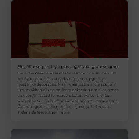
Efficiënte verpakkingsoplossingen voor grote volumes
De Sinterklaasperiode staat weer voor de deur en dat
betekent een huis vol cadeautjes, snoepgoed en
feestelijke decoraties. Maar waar laat je al die spullen?
Grote zakken zijn de perfecte oplossing om alles netjes
en georganiseerd te houden. Laten we eens kijken
waarom deze verpakkingsoplossingen zo efficiënt zijn.
Waarom grote zakken perfect zijn voor Sinterklaas
Tijdens de feestdagen heb je