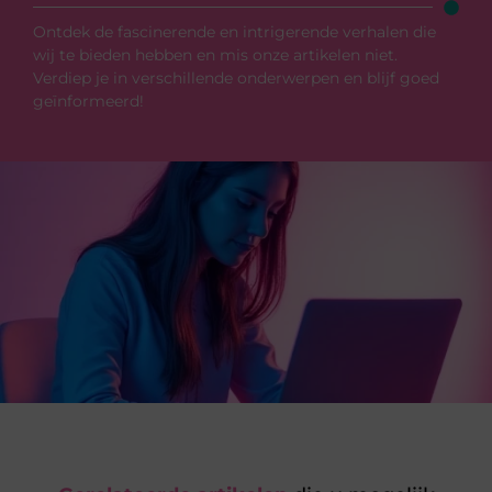
Ontdek de fascinerende en intrigerende verhalen die
wij te bieden hebben en mis onze artikelen niet.
Verdiep je in verschillende onderwerpen en blijf goed
geïnformeerd!