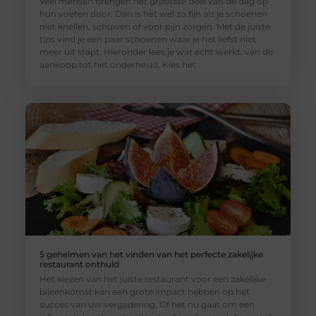
Veel mensen brengen het grootste deel van de dag op
hun voeten door. Dan is het wel zo fijn als je schoenen
niet knellen, schuiven of voor pijn zorgen. Met de juiste
tips vind je een paar schoenen waar je het liefst niet
meer uit stapt. Hieronder lees je wat echt werkt, van de
aankoop tot het onderhoud. Kies het
5 geheimen van het vinden van het perfecte zakelijke
restaurant onthuld
Het kiezen van het juiste restaurant voor een zakelijke
bijeenkomst kan een grote impact hebben op het
succes van uw vergadering. Of het nu gaat om een