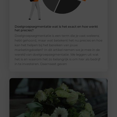
Doelgroepsegmentatie wat is het exact en hoe werkt
het precies?
Doelgroepsegmentatie is een term die je vast weleens
hebt gehoord, maar wat betekent het nu precies en hoe
kan het helpen bij het bereiken van jouw
marketingdoelen? In dit artikel nemen we je mee in de
wereld van doelgroepsegmentatie. We leggen uit wat
het is en waarom het zo belangrijk is om hier als bedrijf
in te investeren. Daarnaast geven