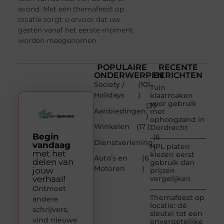
avond. Met een themafeest op
locatie zorgt u ervoor dat uw
gasten vanaf het eerste moment
worden meegenomen
POPULAIRE
RECENTE
ONDERWERPEN
BERICHTEN
Society /
(101
Tuin
Holidays
)
klaarmaken
voor gebruik
(39
Aanbiedingen
met
)
ophoogzand in
Winkelen
(17 )
Dordrecht
Begin
(6
Dienstverlening
vandaag
HPL platen
)
met het
kiezen eerst
Auto’s en
(6
delen van
gebruik dan
Motoren
)
jouw
prijzen
verhaal!
vergelijken
Ontmoet
Themafeest op
andere
locatie: dé
schrijvers,
sleutel tot een
vind nieuwe
onvergetelijke