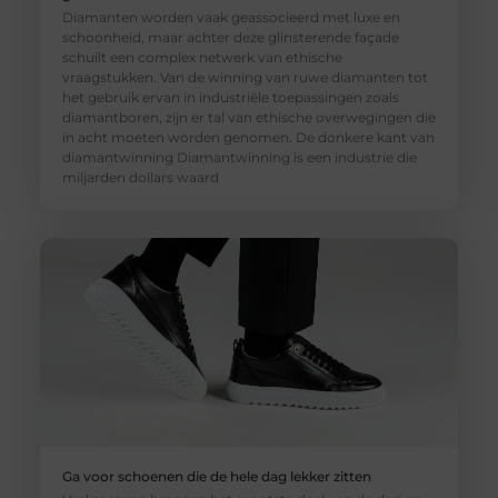
Diamanten worden vaak geassocieerd met luxe en
schoonheid, maar achter deze glinsterende façade
schuilt een complex netwerk van ethische
vraagstukken. Van de winning van ruwe diamanten tot
het gebruik ervan in industriële toepassingen zoals
diamantboren, zijn er tal van ethische overwegingen die
in acht moeten worden genomen. De donkere kant van
diamantwinning Diamantwinning is een industrie die
miljarden dollars waard
Ga voor schoenen die de hele dag lekker zitten