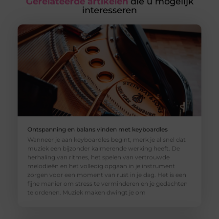
Gerelateerde artikelen
die u mogelijk
interesseren
Ontspanning en balans vinden met keyboardles
Wanneer je aan keyboardles begint, merk je al snel dat
muziek een bijzonder kalmerende werking heeft. De
herhaling van ritmes, het spelen van vertrouwde
melodieën en het volledig opgaan in je instrument
zorgen voor een moment van rust in je dag. Het is een
fijne manier om stress te verminderen en je gedachten
te ordenen. Muziek maken dwingt je om