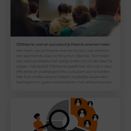
123theorie: snel en succesvol je theorie-examen halen
Het halen van je theorie-examen is voor veel mensen
een spannende stap richting hun rijbewijs. Toch blijkt
dat veel kandidaten het lastig vinden om in één keer te
slagen. Het bedrijf 123theorie speelt hier slim op in door
efficiënte en praktijkgerichte cursussen aan te bieden.
Met hun unieke aanpak helpen ze jaarlijks duizenden
leerlingen om goed voorbereid en met zelfvertrouwen