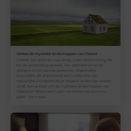
Verken de mystieke landschappen van IJsland
IJsland, het land van vuur en ijs, is een bestemming die
tot de verbeelding spreekt. Van adembenemende
gletsjers tot bruisende geisers en uitgestrekte
lavavelden, dit eiland biedt een unieke mix van
natuurlijke wonderen die je nergens anders ter wereld
vindt. Ben je klaar om de mystieke landschappen van
IJsland te verkennen? Laten we samen op avontuur
gaan! De magie