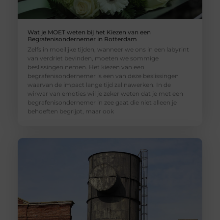
Wat je MOET weten bij het Kiezen van een
Begrafenisondernemer in Rotterdam
Zelfs in moeilijke tijden, wanneer we ons in een labyrint
van verdriet bevinden, moeten we sommige
beslissingen nemen. Het kiezen van een
begrafenisondernemer is een van deze beslissingen
waarvan de impact lange tijd zal nawerken. In de
wirwar van emoties wil je zeker weten dat je met een
begrafenisondernemer in zee gaat die niet alleen je
behoeften begrijpt, maar ook