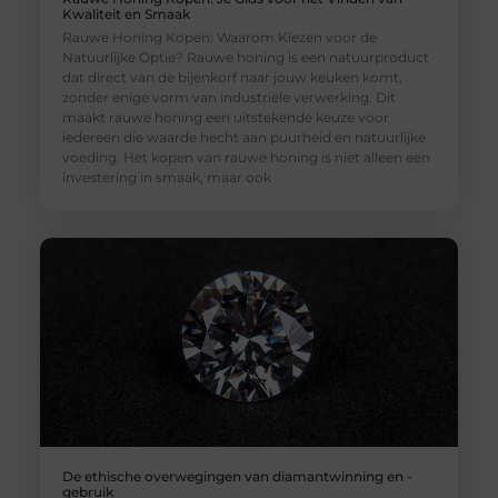
Kwaliteit en Smaak
Rauwe Honing Kopen: Waarom Kiezen voor de
Natuurlijke Optie? Rauwe honing is een natuurproduct
dat direct van de bijenkorf naar jouw keuken komt,
zonder enige vorm van industriële verwerking. Dit
maakt rauwe honing een uitstekende keuze voor
iedereen die waarde hecht aan puurheid en natuurlijke
voeding. Het kopen van rauwe honing is niet alleen een
investering in smaak, maar ook
De ethische overwegingen van diamantwinning en -
gebruik