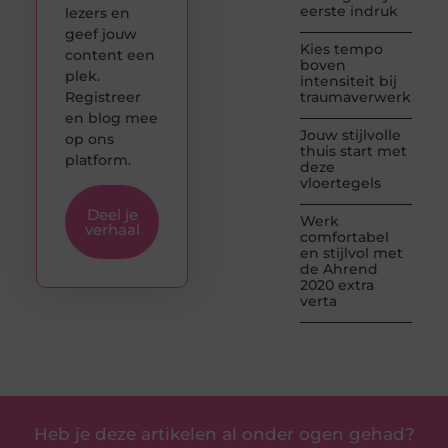
eerste indruk
lezers en
geef jouw
Kies tempo
content een
boven
plek.
intensiteit bij
Registreer
traumaverwerking
en blog mee
Jouw stijlvolle
op ons
thuis start met
platform.
deze
vloertegels
Deel je
Werk
verhaal
comfortabel
en stijlvol met
de Ahrend
2020 extra
verta
Heb je deze artikelen al onder ogen gehad?