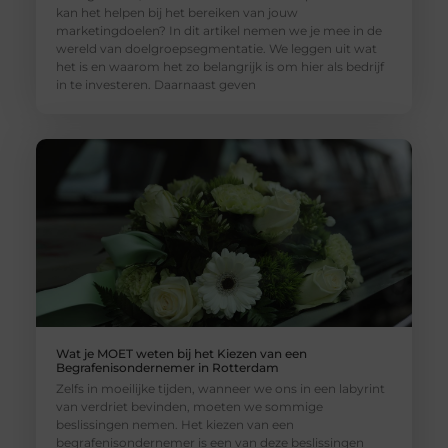
kan het helpen bij het bereiken van jouw
marketingdoelen? In dit artikel nemen we je mee in de
wereld van doelgroepsegmentatie. We leggen uit wat
het is en waarom het zo belangrijk is om hier als bedrijf
in te investeren. Daarnaast geven
Wat je MOET weten bij het Kiezen van een
Begrafenisondernemer in Rotterdam
Zelfs in moeilijke tijden, wanneer we ons in een labyrint
van verdriet bevinden, moeten we sommige
beslissingen nemen. Het kiezen van een
begrafenisondernemer is een van deze beslissingen