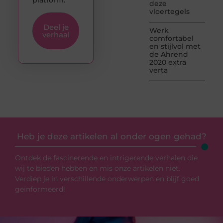
deze
vloertegels
Deel je
Werk
verhaal
comfortabel
en stijlvol met
de Ahrend
2020 extra
verta
Heb je deze artikelen al onder ogen gehad?
Ontdek de fascinerende en intrigerende verhalen die
wij te bieden hebben en mis onze artikelen niet.
Verdiep je in verschillende onderwerpen en blijf goed
geïnformeerd!