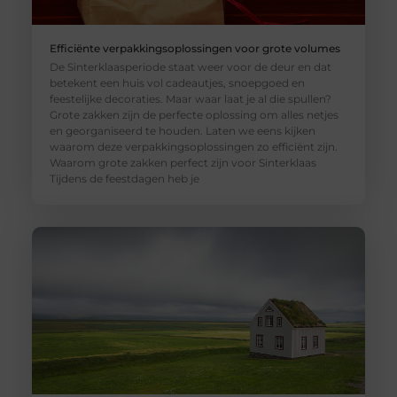
Efficiënte verpakkingsoplossingen voor grote volumes
De Sinterklaasperiode staat weer voor de deur en dat
betekent een huis vol cadeautjes, snoepgoed en
feestelijke decoraties. Maar waar laat je al die spullen?
Grote zakken zijn de perfecte oplossing om alles netjes
en georganiseerd te houden. Laten we eens kijken
waarom deze verpakkingsoplossingen zo efficiënt zijn.
Waarom grote zakken perfect zijn voor Sinterklaas
Tijdens de feestdagen heb je