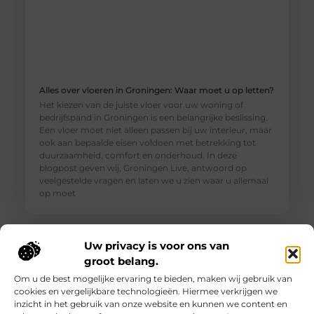
Alles over vloeren in Groningen: Waar moet u op letten?
Het kiezen van de juiste vloer voor uw woning of
bedrijfspand in Groningen is een belangrijke beslissing.
Een vloer moet niet alleen passen bij uw interieur, maar
ook aan bepaalde eisen voldoen met betrekking tot
duurzaamheid, comfort en onderhoud. In deze
blogpost geven wij, Groningen Live, antwoord op
veelgestelde vragen en laten we u zien waar u allemaal
op moet
Uw privacy is voor ons van
groot belang.
Om u de best mogelijke ervaring te bieden, maken wij gebruik van
cookies en vergelijkbare technologieën. Hiermee verkrijgen we
inzicht in het gebruik van onze website en kunnen we content en