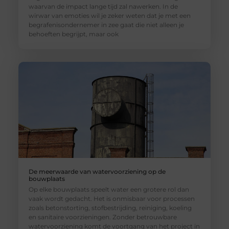
waarvan de impact lange tijd zal nawerken. In de
wirwar van emoties wil je zeker weten dat je met een
begrafenisondernemer in zee gaat die niet alleen je
behoeften begrijpt, maar ook
De meerwaarde van watervoorziening op de
bouwplaats
Op elke bouwplaats speelt water een grotere rol dan
vaak wordt gedacht. Het is onmisbaar voor processen
zoals betonstorting, stofbestrijding, reiniging, koeling
en sanitaire voorzieningen. Zonder betrouwbare
watervoorziening komt de voortgang van het project in