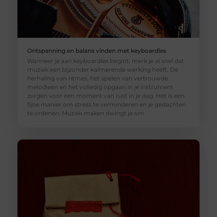
Ontspanning en balans vinden met keyboardles
Wanneer je aan keyboardles begint, merk je al snel dat
muziek een bijzonder kalmerende werking heeft. De
herhaling van ritmes, het spelen van vertrouwde
melodieën en het volledig opgaan in je instrument
zorgen voor een moment van rust in je dag. Het is een
fijne manier om stress te verminderen en je gedachten
te ordenen. Muziek maken dwingt je om