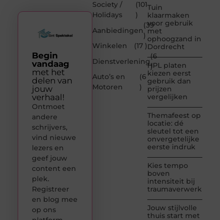
Society /
(101
Tuin
Holidays
)
klaarmaken
voor gebruik
(39
Aanbiedingen
met
)
ophoogzand in
Winkelen
(17 )
Dordrecht
Begin
(6
Dienstverlening
vandaag
HPL platen
)
met het
kiezen eerst
Auto’s en
(6
delen van
gebruik dan
Motoren
)
jouw
prijzen
verhaal!
vergelijken
Ontmoet
Themafeest op
andere
locatie: dé
schrijvers,
sleutel tot een
vind nieuwe
onvergetelijke
eerste indruk
lezers en
geef jouw
Kies tempo
content een
boven
plek.
intensiteit bij
Registreer
traumaverwerking
en blog mee
Jouw stijlvolle
op ons
thuis start met
platform.