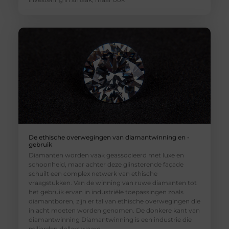
De ethische overwegingen van diamantwinning en -
gebruik
Diamanten worden vaak geassocieerd met luxe en
schoonheid, maar achter deze glinsterende façade
schuilt een complex netwerk van ethische
vraagstukken. Van de winning van ruwe diamanten tot
het gebruik ervan in industriële toepassingen zoals
diamantboren, zijn er tal van ethische overwegingen die
in acht moeten worden genomen. De donkere kant van
diamantwinning Diamantwinning is een industrie die
miljarden dollars waard