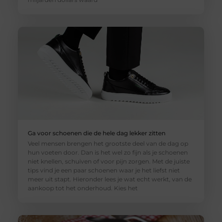
Ga voor schoenen die de hele dag lekker zitten
Veel mensen brengen het grootste deel van de dag op
hun voeten door. Dan is het wel zo fijn als je schoenen
niet knellen, schuiven of voor pijn zorgen. Met de juiste
tips vind je een paar schoenen waar je het liefst niet
meer uit stapt. Hieronder lees je wat echt werkt, van de
aankoop tot het onderhoud. Kies het