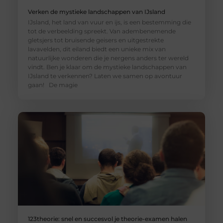
Verken de mystieke landschappen van IJsland
IJsland, het land van vuur en ijs, is een bestemming die
tot de verbeelding spreekt. Van adembenemende
gletsjers tot bruisende geisers en uitgestrekte
lavavelden, dit eiland biedt een unieke mix van
natuurlijke wonderen die je nergens anders ter wereld
vindt. Ben je klaar om de mystieke landschappen van
IJsland te verkennen? Laten we samen op avontuur
gaan! De magie
123theorie: snel en succesvol je theorie-examen halen