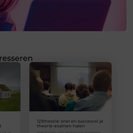
eresseren
123theorie: snel en succesvol je
d
theorie-examen halen
ijs, is
Het halen van je theorie-examen