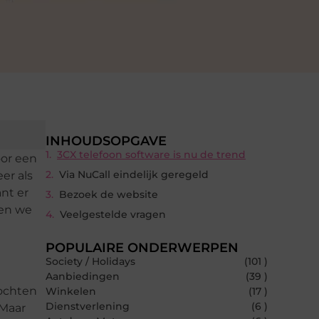
INHOUDSOPGAVE
3CX telefoon software is nu de trend
oor een
Via NuCall eindelijk geregeld
er als
nt er
Bezoek de website
 en we
Veelgestelde vragen
POPULAIRE ONDERWERPEN
Society / Holidays
(101 )
Aanbiedingen
(39 )
zochten
Winkelen
(17 )
Dienstverlening
(6 )
 Maar