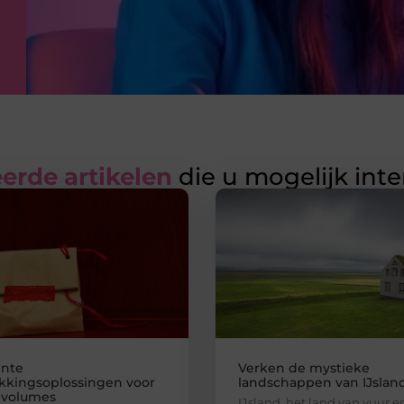
erde artikelen
die u mogelijk int
ënte
Verken de mystieke
kkingsoplossingen voor
landschappen van IJslan
 volumes
IJsland, het land van vuur en 