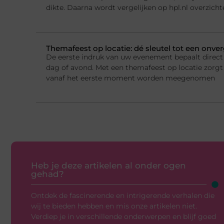
dikte. Daarna wordt vergelijken op hpl.nl overzichte
Themafeest op locatie: dé sleutel tot een onver
De eerste indruk van uw evenement bepaalt direct 
dag of avond. Met een themafeest op locatie zorgt
vanaf het eerste moment worden meegenomen
Heb je deze artikelen al onder ogen
gehad?
Ontdek de fascinerende en intrigerende verhalen die
wij te bieden hebben en mis onze artikelen niet.
Verdiep je in verschillende onderwerpen en blijf goed