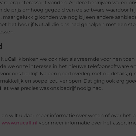
tware erg interessant vonden. Andere bedrijven waren on
e prijs omhoog gegooid van de software waardoor hij
ons, maar gelukkig konden we nog bij een andere aanbied
et het bedrijf NuCall die ons had geholpen met een sto
lossen.
d
NuCall, klonken we ook niet als vreemde voor hen toen 
e we onze interesse in het nieuwe telefoonsoftware en 
oor ons bedrijf. Na een goed overleg met de details, gi
t makkelijk en soepel zou verlopen. Dat ging ook erg go
Het was precies was ons bedrijf nodig had.
n wilt u daar meer informatie over weten of over het be
a
www.nucall.nl
voor meer informatie over het assortim