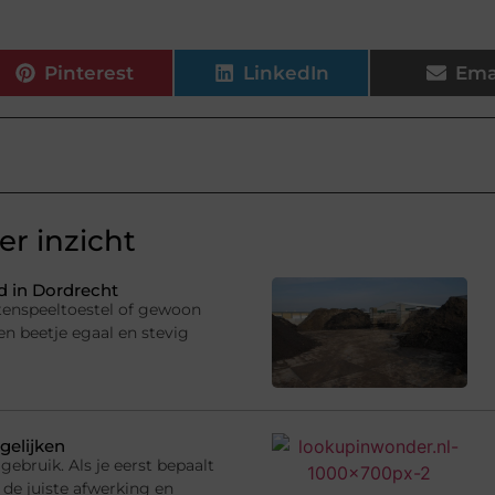
Pinterest
LinkedIn
Ema
r inzicht
 in Dordrecht
uitenspeeltoestel of gewoon
en beetje egaal en stevig
gelijken
gebruik. Als je eerst bepaalt
 de juiste afwerking en