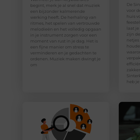
De Sin
begint, merk je al snel dat muziek
voor d
een bijzonder kalmerende
huis v
werking heeft. De herhaling van
feeste
ritmes, het spelen van vertrouwde
laat j
melodieën en het volledig opgaan
zijn d
in je instrument zorgen voor een
netjes
moment van rust in je dag. Het is
houden
een fijne manier om stress te
waaro
verminderen en je gedachten te
verpak
ordenen. Muziek maken dwingt je
effici
om
zakken
Sinter
heb je