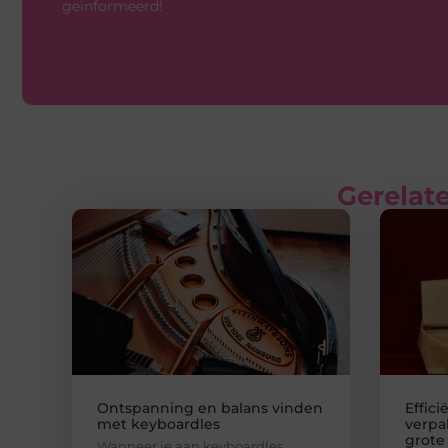
geïnformeerd!
Gerelate
Ontspanning en balans vinden
Effici
met keyboardles
verpa
grote
Wanneer je aan keyboardles