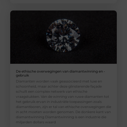
De ethische overwegingen van diamantwinning en -
gebruik
Diamanten worden vaak geassocieerd met luxe en
schoonheid, maar achter deze glinsterende façade
schuilt een complex netwerk van ethische
vraagstukken. Van de winning van ruwe diamanten tot
het gebruik ervan in industriële toepassingen zoals
diamantboren, zijn er tal van ethische overwegingen die
in acht moeten worden genomen. De donkere kant van
diamantwinning Diamantwinning is een industrie die
miljarden dollars waard