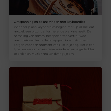
Ontspanning en balans vinden met keyboardles
Wanneer je aan keyboardles begint, merk je al snel dat
muziek een bijzonder kalmerende werking heeft. De
herhaling van ritmes, het spelen van vertrouwde
melodieën en het volledig opgaan in je instrument
zorgen voor een moment van rust in je dag. Het is een
fijne manier om stress te verminderen en je gedachten
te ordenen. Muziek maken dwingt je om