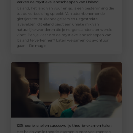
Verken de mystieke landschappen van IJsland
IJsland, het land van vuur en ijs, is een bestemming die
tot de verbeelding spreekt. Van adembenemende
gletsjers tot bruisende geisers en uitgestrekte
lavavelden, dit eiland biedt een unieke mix van
natuurlijke wonderen die je nergens anders ter wereld
vindt. Ben je klaar om de mystieke landschappen van
IJsland te verkennen? Laten we samen op avontuur
gaan! De magie
123theorie: snel en succesvol je theorie-examen halen
Het halen van je theorie-examen is voor veel mensen