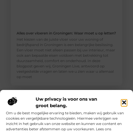
Alles over vloeren in Groningen: Waar moet u op letten?
Het kiezen van de juiste vloer voor uw woning of
bedrijfspand in Groningen is een belangrijke beslissing.
Een vloer moet niet alleen passen bij uw interieur, maar
ook aan bepaalde eisen voldoen met betrekking tot
duurzaamheid, comfort en onderhoud. In deze
blogpost geven wij, Groningen Live, antwoord op
veelgestelde vragen en laten we u zien waar u allemaal
op moet
Uw privacy is voor ons van
groot belang.
Om u de best mogelijke ervaring te bieden, maken wij gebruik van
cookies en vergelijkbare technologieën. Hiermee verkrijgen we
inzicht in het gebruik van onze website en kunnen we content en
advertenties beter afstemmen op uw voorkeuren. Lees ons