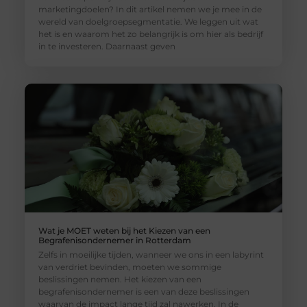
marketingdoelen? In dit artikel nemen we je mee in de
wereld van doelgroepsegmentatie. We leggen uit wat
het is en waarom het zo belangrijk is om hier als bedrijf
in te investeren. Daarnaast geven
Wat je MOET weten bij het Kiezen van een
Begrafenisondernemer in Rotterdam
Zelfs in moeilijke tijden, wanneer we ons in een labyrint
van verdriet bevinden, moeten we sommige
beslissingen nemen. Het kiezen van een
begrafenisondernemer is een van deze beslissingen
waarvan de impact lange tijd zal nawerken. In de