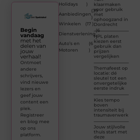
Holidays
)
klaarmaken
voor gebruik
(39
Aanbiedingen
met
)
ophoogzand in
Winkelen
(17 )
Dordrecht
Begin
(6
Dienstverlening
vandaag
HPL platen
)
met het
kiezen eerst
Auto’s en
(6
delen van
gebruik dan
Motoren
)
jouw
prijzen
verhaal!
vergelijken
Ontmoet
Themafeest op
andere
locatie: dé
schrijvers,
sleutel tot een
vind nieuwe
onvergetelijke
eerste indruk
lezers en
geef jouw
Kies tempo
content een
boven
plek.
intensiteit bij
Registreer
traumaverwerking
en blog mee
Jouw stijlvolle
op ons
thuis start met
platform.
deze