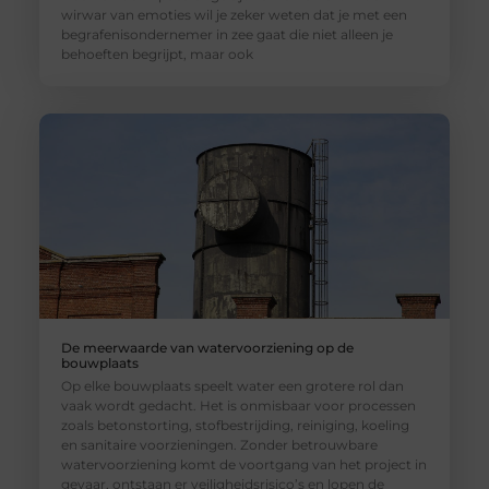
wirwar van emoties wil je zeker weten dat je met een
begrafenisondernemer in zee gaat die niet alleen je
behoeften begrijpt, maar ook
De meerwaarde van watervoorziening op de
bouwplaats
Op elke bouwplaats speelt water een grotere rol dan
vaak wordt gedacht. Het is onmisbaar voor processen
zoals betonstorting, stofbestrijding, reiniging, koeling
en sanitaire voorzieningen. Zonder betrouwbare
watervoorziening komt de voortgang van het project in
gevaar, ontstaan er veiligheidsrisico’s en lopen de