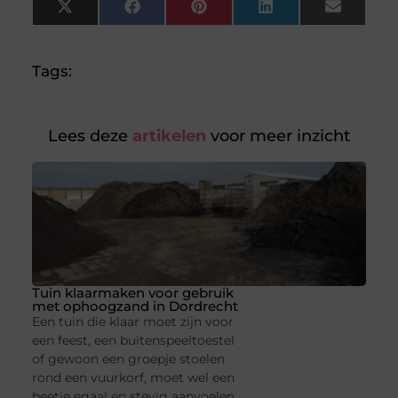
X
Facebook
Pinterest
LinkedIn
Email
(Twitter)
Tags:
Lees deze
artikelen
voor meer inzicht
Tuin klaarmaken voor gebruik
met ophoogzand in Dordrecht
Een tuin die klaar moet zijn voor
een feest, een buitenspeeltoestel
of gewoon een groepje stoelen
rond een vuurkorf, moet wel een
beetje egaal en stevig aanvoelen.