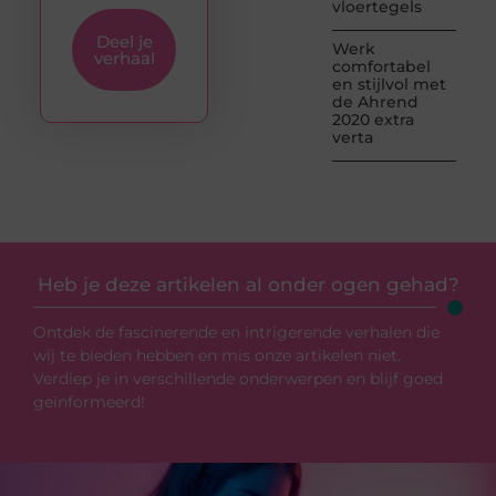
vloertegels
Deel je
Werk
verhaal
comfortabel
en stijlvol met
de Ahrend
2020 extra
verta
Heb je deze artikelen al onder ogen gehad?
Ontdek de fascinerende en intrigerende verhalen die
wij te bieden hebben en mis onze artikelen niet.
Verdiep je in verschillende onderwerpen en blijf goed
geïnformeerd!