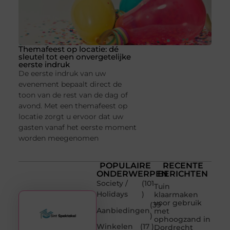
Themafeest op locatie: dé
sleutel tot een onvergetelijke
eerste indruk
De eerste indruk van uw
evenement bepaalt direct de
toon van de rest van de dag of
avond. Met een themafeest op
locatie zorgt u ervoor dat uw
gasten vanaf het eerste moment
worden meegenomen
POPULAIRE
RECENTE
ONDERWERPEN
BERICHTEN
Society /
(101
Tuin
Holidays
)
klaarmaken
voor gebruik
(39
Aanbiedingen
met
)
ophoogzand in
Winkelen
(17 )
Dordrecht