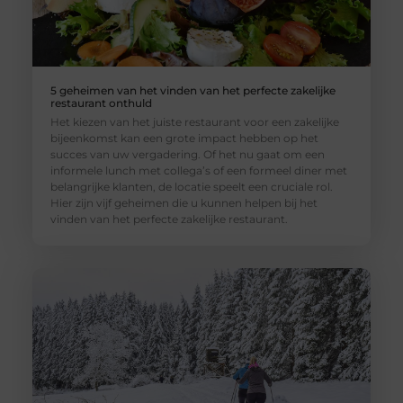
5 geheimen van het vinden van het perfecte zakelijke
restaurant onthuld
Het kiezen van het juiste restaurant voor een zakelijke
bijeenkomst kan een grote impact hebben op het
succes van uw vergadering. Of het nu gaat om een
informele lunch met collega’s of een formeel diner met
belangrijke klanten, de locatie speelt een cruciale rol.
Hier zijn vijf geheimen die u kunnen helpen bij het
vinden van het perfecte zakelijke restaurant.