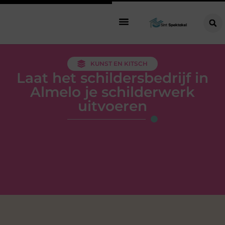
KUNST EN KITSCH
Laat het schildersbedrijf in
Almelo je schilderwerk
uitvoeren