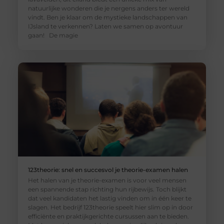
natuurlijke wonderen die je nergens anders ter wereld
vindt. Ben je klaar om de mystieke landschappen van
IJsland te verkennen? Laten we samen op avontuur
gaan! De magie
123theorie: snel en succesvol je theorie-examen halen
Het halen van je theorie-examen is voor veel mensen
een spannende stap richting hun rijbewijs. Toch blijkt
dat veel kandidaten het lastig vinden om in één keer te
slagen. Het bedrijf 123theorie speelt hier slim op in door
efficiënte en praktijkgerichte cursussen aan te bieden.