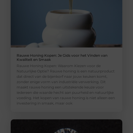
Rauwe Honing Kopen: Je Gids voor het Vinden van
Kwaliteit en Smaak
Rauwe Honing Kopen: Waarom Kiezen voor de
Natuurlijke Optie? Rauwe honing is een natuurproduct
dat direct van de bijenkorf naar jouw keuken komt,
zonder enige vorm van industriële verwerking. Dit
maakt rauwe honing een uitstekende keuze voor
iedereen die waarde hecht aan puurheid en natuurlijke
voeding. Het kopen van rauwe honing is niet alleen een
investering in smaak, maar ook