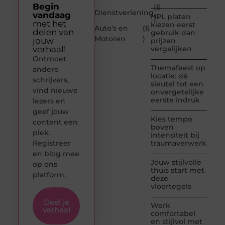
Begin
(6
Dienstverlening
vandaag
HPL platen
)
met het
kiezen eerst
Auto’s en
(6
delen van
gebruik dan
Motoren
)
jouw
prijzen
verhaal!
vergelijken
Ontmoet
Themafeest op
andere
locatie: dé
schrijvers,
sleutel tot een
vind nieuwe
onvergetelijke
eerste indruk
lezers en
geef jouw
Kies tempo
content een
boven
plek.
intensiteit bij
Registreer
traumaverwerking
en blog mee
Jouw stijlvolle
op ons
thuis start met
platform.
deze
vloertegels
Deel je
Werk
verhaal
comfortabel
en stijlvol met