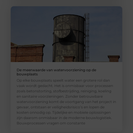
De meerwaarde van watervoorziening op de
bouwplaats
Op elke bouwplaats speelt water een grotere rol dan
vaak wordt gedacht. Het is onmisbaar voor processen
zoals betonstorting, stofbestrijding, reiniging, koeling
en sanitaire voorzieningen. Zonder betrouwbare
watervoorziening komt de voortgang van het project in
gevaar, ontstaan er veiligheidsrisico’s en lopen de
kosten onnodig op. Tijdelijke en mobiele oplossingen
zijn daarom onmisbaar in de moderne bouwlogistiek.
Bouwprocessen vragen om constante