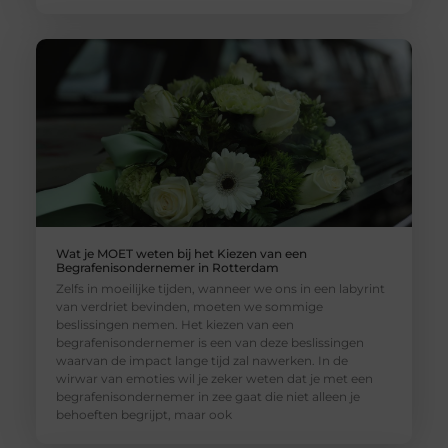
Wat je MOET weten bij het Kiezen van een
Begrafenisondernemer in Rotterdam
Zelfs in moeilijke tijden, wanneer we ons in een labyrint
van verdriet bevinden, moeten we sommige
beslissingen nemen. Het kiezen van een
begrafenisondernemer is een van deze beslissingen
waarvan de impact lange tijd zal nawerken. In de
wirwar van emoties wil je zeker weten dat je met een
begrafenisondernemer in zee gaat die niet alleen je
behoeften begrijpt, maar ook