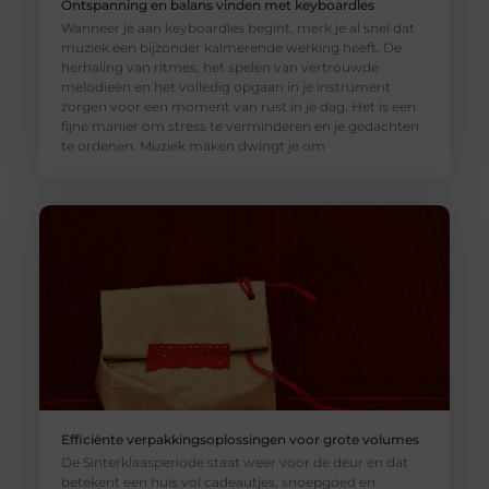
Ontspanning en balans vinden met keyboardles
Wanneer je aan keyboardles begint, merk je al snel dat
muziek een bijzonder kalmerende werking heeft. De
herhaling van ritmes, het spelen van vertrouwde
melodieën en het volledig opgaan in je instrument
zorgen voor een moment van rust in je dag. Het is een
fijne manier om stress te verminderen en je gedachten
te ordenen. Muziek maken dwingt je om
Efficiënte verpakkingsoplossingen voor grote volumes
De Sinterklaasperiode staat weer voor de deur en dat
betekent een huis vol cadeautjes, snoepgoed en