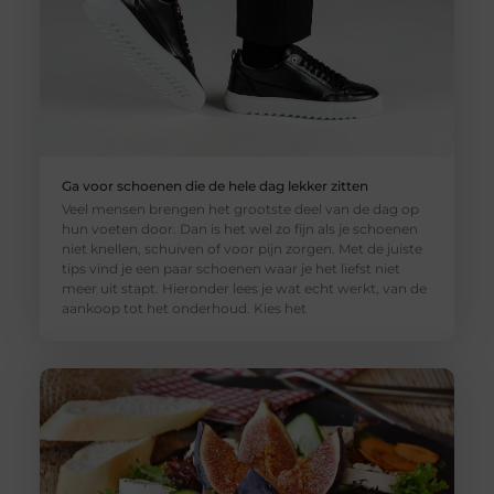
Ga voor schoenen die de hele dag lekker zitten
Veel mensen brengen het grootste deel van de dag op
hun voeten door. Dan is het wel zo fijn als je schoenen
niet knellen, schuiven of voor pijn zorgen. Met de juiste
tips vind je een paar schoenen waar je het liefst niet
meer uit stapt. Hieronder lees je wat echt werkt, van de
aankoop tot het onderhoud. Kies het