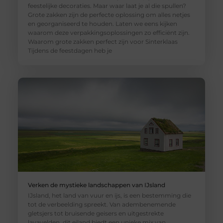
feestelijke decoraties. Maar waar laat je al die spullen?
Grote zakken zijn de perfecte oplossing om alles netjes
en georganiseerd te houden. Laten we eens kijken
waarom deze verpakkingsoplossingen zo efficiënt zijn.
Waarom grote zakken perfect zijn voor Sinterklaas
Tijdens de feestdagen heb je
Verken de mystieke landschappen van IJsland
IJsland, het land van vuur en ijs, is een bestemming die
tot de verbeelding spreekt. Van adembenemende
gletsjers tot bruisende geisers en uitgestrekte
lavavelden, dit eiland biedt een unieke mix van