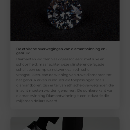
De ethische overwegingen van diamantwinning en -
gebruik
Diamanten worden vaak geassocieerd met luxe en
schoonheid, maar achter deze glinsterende façade
schuilt een complex netwerk van ethische
vraagstukken. Van de winning van ruwe diamanten tot
het gebruik ervan in industriële toepassingen zoals
diamantboren, zijn er tal van ethische overwegingen die
in acht moeten worden genomen. De donkere kant van
diamantwinning Diamantwinning is een industrie die
miljarden dollars waard