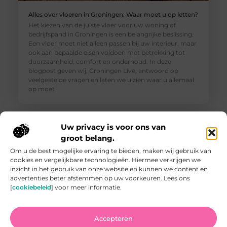
Alles over vloeren in Groningen: Waar moet u op letten?
Het kiezen van de juiste vloer voor uw woning of
bedrijfspand in Groningen is een belangrijke beslissing.
Een vloer moet niet alleen passen bij uw interieur, maar
ook aan bepaalde eisen voldoen met betrekking tot
duurzaamheid, comfort en onderhoud. In deze
blogpost geven wij, Groningen Live, antwoord op
veelgestelde vragen en laten we u zien waar u allemaal
op moet
Uw privacy is voor ons van
groot belang.
Om u de best mogelijke ervaring te bieden, maken wij gebruik van
cookies en vergelijkbare technologieën. Hiermee verkrijgen we
inzicht in het gebruik van onze website en kunnen we content en
advertenties beter afstemmen op uw voorkeuren. Lees ons
[
cookiebeleid
] voor meer informatie.
Accepteren
Vind de Beste Tuinman in Arnhem: Waar U Op Moet