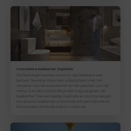
Innovatieve badkamer inspiratie
De feestdagen komen eraan en dat betekent veel
bezoek. Terwijl je misschien al bezig bent met het
versieren van de woonkamer en het plannen van het
menu, is er één ruimte die je niet mag vergeten: de
badkamer! Met een beetje inspiratie en slimme keuzes
kun je jouw badkamer omtoveren tot een stijlvolle en
functionele ruimte die indruk maakt op