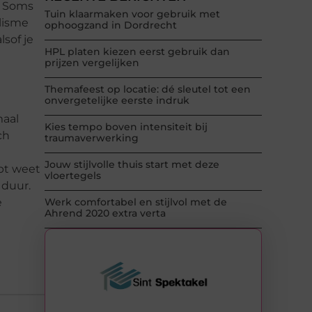
. Soms
Tuin klaarmaken voor gebruik met
alisme
ophoogzand in Dordrecht
lsof je
HPL platen kiezen eerst gebruik dan
prijzen vergelijken
Themafeest op locatie: dé sleutel tot een
onvergetelijke eerste indruk
maal
Kies tempo boven intensiteit bij
ch
traumaverwerking
Jouw stijlvolle thuis start met deze
opt weet
vloertegels
k duur.
e
Werk comfortabel en stijlvol met de
Ahrend 2020 extra verta