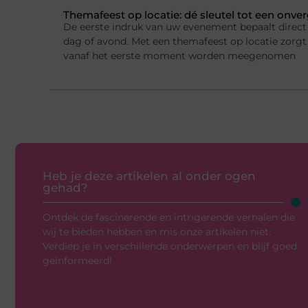
Themafeest op locatie: dé sleutel tot een onver
De eerste indruk van uw evenement bepaalt direct 
dag of avond. Met een themafeest op locatie zorgt
vanaf het eerste moment worden meegenomen
Heb je deze artikelen al onder ogen
gehad?
Ontdek de fascinerende en intrigerende verhalen die
wij te bieden hebben en mis onze artikelen niet.
Verdiep je in verschillende onderwerpen en blijf goed
geïnformeerd!