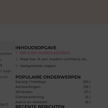
INHOUDSOPGAVE
Wat is een modern schilderij.
soorten
Waar kan ik een modern schilderij zien of kopen.
,
dt
Veelgestelde vragen
n ezel
a zo
POPULAIRE ONDERWERPEN
Society / Holidays
(101 )
Aanbiedingen
(39 )
Winkelen
(17 )
Dienstverlening
(6 )
Auto’s en Motoren
(6 )
bject
RECENTE BERICHTEN