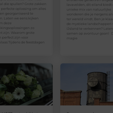
e al die spullen? Grote zakken
lavavelden, dit eiland biedt
e perfecte oplossing om alles
unieke mix van natuurlijke
 en georganiseerd te
wonderen die je nergens an
. Laten we eens kijken
ter wereld vindt. Ben je kla
m deze
de mystieke landschappen 
kingsoplossingen zo
IJsland te verkennen? Late
ënt zijn. Waarom grote
samen op avontuur gaan! 
 perfect zijn voor
magie
klaas Tijdens de feestdagen