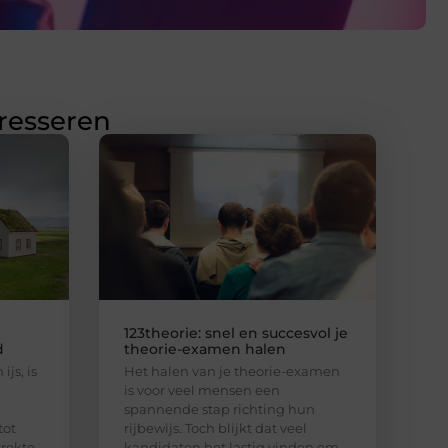
eresseren
123theorie: snel en succesvol je
d
theorie-examen halen
ijs, is
Het halen van je theorie-examen
is voor veel mensen een
spannende stap richting hun
tot
rijbewijs. Toch blijkt dat veel
trekte
kandidaten het lastig vinden om