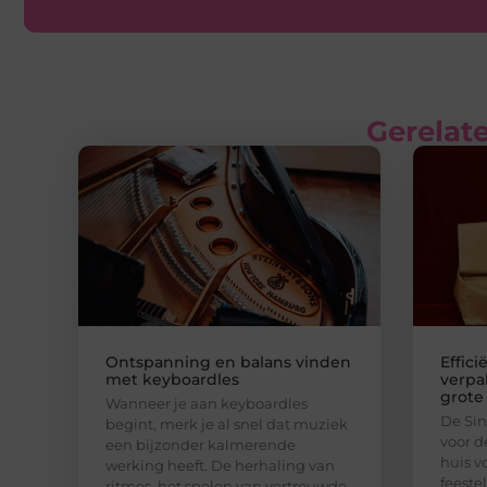
Gerelate
Ontspanning en balans vinden
Effici
met keyboardles
verpa
grote
Wanneer je aan keyboardles
De Sin
begint, merk je al snel dat muziek
voor d
een bijzonder kalmerende
huis v
werking heeft. De herhaling van
feeste
ritmes, het spelen van vertrouwde