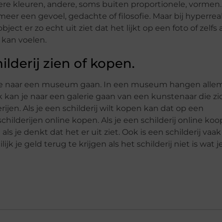
dere kleuren, andere, soms buiten proportionele, vormen
eer een gevoel, gedachte of filosofie. Maar bij hyperre
ject er zo echt uit ziet dat het lijkt op een foto of zelfs a
 kan voelen.
lderij zien of kopen.
un je naar een museum gaan. In een museum hangen alle
k kan je naar een galerie gaan van een kunstenaar die zi
jen. Als je een schilderij wilt kopen kan dat op een
ilderijen online kopen. Als je een schilderij online ko
t als je denkt dat het er uit ziet. Ook is een schilderij vaa
jk je geld terug te krijgen als het schilderij niet is wat j