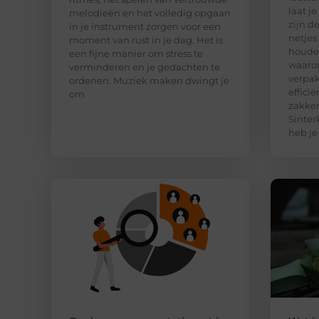
laat j
melodieën en het volledig opgaan
zijn d
in je instrument zorgen voor een
netjes
moment van rust in je dag. Het is
houden
een fijne manier om stress te
waaro
verminderen en je gedachten te
verpak
ordenen. Muziek maken dwingt je
effici
om
zakken
Sinter
heb je