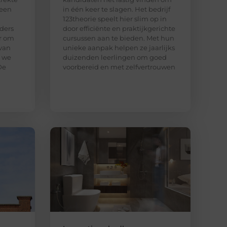
 een
in één keer te slagen. Het bedrijf
123theorie speelt hier slim op in
ders
door efficiënte en praktijkgerichte
ar om
cursussen aan te bieden. Met hun
van
unieke aanpak helpen ze jaarlijks
n we
duizenden leerlingen om goed
De
voorbereid en met zelfvertrouwen