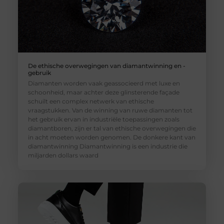
De ethische overwegingen van diamantwinning en -
gebruik
Diamanten worden vaak geassocieerd met luxe en
schoonheid, maar achter deze glinsterende façade
schuilt een complex netwerk van ethische
vraagstukken. Van de winning van ruwe diamanten tot
het gebruik ervan in industriële toepassingen zoals
diamantboren, zijn er tal van ethische overwegingen die
in acht moeten worden genomen. De donkere kant van
diamantwinning Diamantwinning is een industrie die
miljarden dollars waard