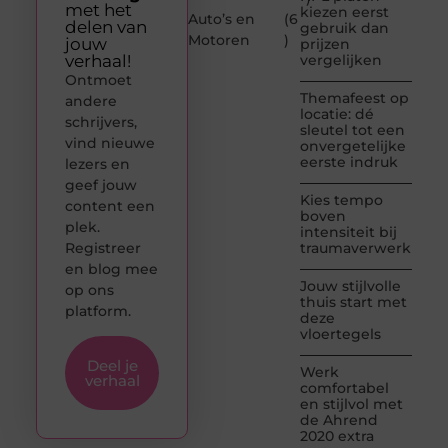
met het
kiezen eerst
Auto’s en
(6
delen van
gebruik dan
Motoren
)
jouw
prijzen
verhaal!
vergelijken
Ontmoet
Themafeest op
andere
locatie: dé
schrijvers,
sleutel tot een
vind nieuwe
onvergetelijke
eerste indruk
lezers en
geef jouw
Kies tempo
content een
boven
plek.
intensiteit bij
Registreer
traumaverwerking
en blog mee
Jouw stijlvolle
op ons
thuis start met
platform.
deze
vloertegels
Deel je
Werk
verhaal
comfortabel
en stijlvol met
de Ahrend
2020 extra