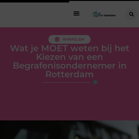
WINKELEN
Wat je MOET weten bij het
Kiezen van een
Begrafenisondernemer in
Rotterdam