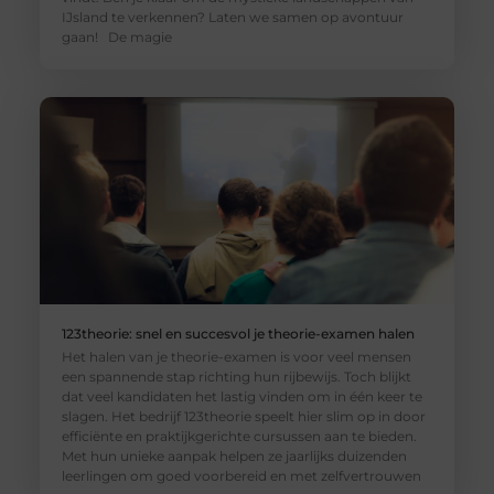
IJsland te verkennen? Laten we samen op avontuur
gaan! De magie
123theorie: snel en succesvol je theorie-examen halen
Het halen van je theorie-examen is voor veel mensen
een spannende stap richting hun rijbewijs. Toch blijkt
dat veel kandidaten het lastig vinden om in één keer te
slagen. Het bedrijf 123theorie speelt hier slim op in door
efficiënte en praktijkgerichte cursussen aan te bieden.
Met hun unieke aanpak helpen ze jaarlijks duizenden
leerlingen om goed voorbereid en met zelfvertrouwen