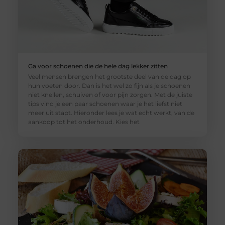
Ga voor schoenen die de hele dag lekker zitten
Veel mensen brengen het grootste deel van de dag op
hun voeten door. Dan is het wel zo fijn als je schoenen
niet knellen, schuiven of voor pijn zorgen. Met de juiste
tips vind je een paar schoenen waar je het liefst niet
meer uit stapt. Hieronder lees je wat echt werkt, van de
aankoop tot het onderhoud. Kies het