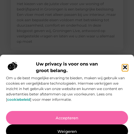
Het kiezen van de juiste vloer voor uw woning of
bedrijfspand in Groningen is een belangrijke beslissing.
Een vloer moet niet alleen passen bij uw interieur, maar
ook aan bepaalde eisen voldoen met betrekking tot
duurzaamheid, comfort en onderhoud. In deze
blogpost geven wij, Groningen Live, antwoord op
veelgestelde vragen en laten we u zien waar u allemaal
op moet
Uw privacy is voor ons van
groot belang.
Om u de best mogelijke ervaring te bieden, maken wij gebruik van
cookies en vergelijkbare technologieën. Hiermee verkrijgen we
inzicht in het gebruik van onze website en kunnen we content en
advertenties beter afstemmen op uw voorkeuren. Lees ons
[
cookiebeleid
] voor meer informatie.
Accepteren
Vind de Beste Tuinman in Arnhem: Waar U Op Moet
Letten
Weigeren
Het vinden van een goede tuinman in Arnhem kan een