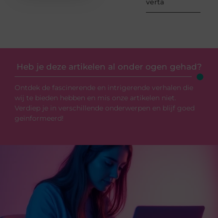
verta
Heb je deze artikelen al onder ogen gehad?
Ontdek de fascinerende en intrigerende verhalen die
wij te bieden hebben en mis onze artikelen niet.
Verdiep je in verschillende onderwerpen en blijf goed
geïnformeerd!