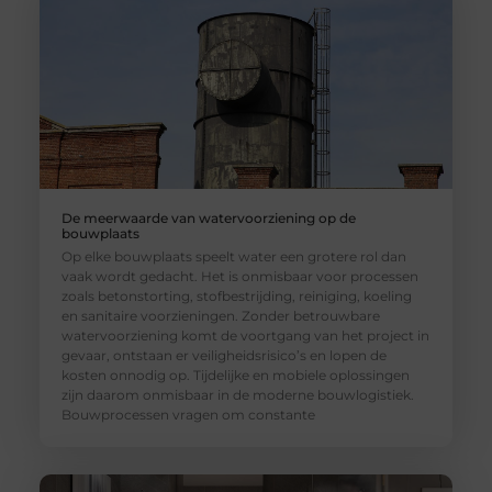
De meerwaarde van watervoorziening op de
bouwplaats
Op elke bouwplaats speelt water een grotere rol dan
vaak wordt gedacht. Het is onmisbaar voor processen
zoals betonstorting, stofbestrijding, reiniging, koeling
en sanitaire voorzieningen. Zonder betrouwbare
watervoorziening komt de voortgang van het project in
gevaar, ontstaan er veiligheidsrisico’s en lopen de
kosten onnodig op. Tijdelijke en mobiele oplossingen
zijn daarom onmisbaar in de moderne bouwlogistiek.
Bouwprocessen vragen om constante