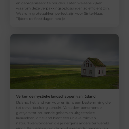
en georganiseerd te houden. Laten we eens kijken
waarom deze verpakkingsoplossingen zo efficiënt zijn.
Waarom grote zakken perfect zijn voor Sinterklaas
Tijdens de feestdagen heb je
Verken de mystieke landschappen van IJsland
IJsland, het land van vuur en ijs, is een bestemming die
tot de verbeelding spreekt. Van adembenemende
gletsjers tot bruisende geisers en uitgestrekte
lavavelden, dit eiland biedt een unieke mix van
natuurlijke wonderen die je nergens anders ter wereld
vindt. Ben je klaar om de mystieke landschappen van