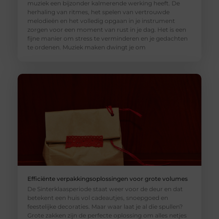
muziek een bijzonder kalmerende werking heeft. De
herhaling van ritmes, het spelen van vertrouwde
melodieën en het volledig opgaan in je instrument
zorgen voor een moment van rust in je dag. Het is een
fijne manier om stress te verminderen en je gedachten
te ordenen. Muziek maken dwingt je om
Efficiënte verpakkingsoplossingen voor grote volumes
De Sinterklaasperiode staat weer voor de deur en dat
betekent een huis vol cadeautjes, snoepgoed en
feestelijke decoraties. Maar waar laat je al die spullen?
Grote zakken zijn de perfecte oplossing om alles netjes