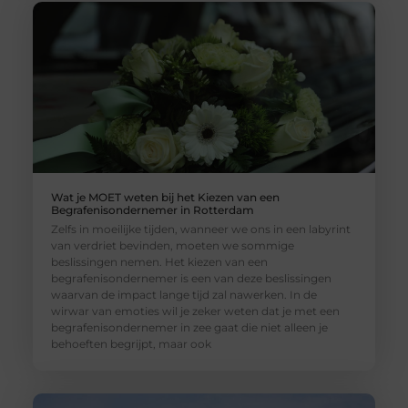
Wat je MOET weten bij het Kiezen van een
Begrafenisondernemer in Rotterdam
Zelfs in moeilijke tijden, wanneer we ons in een labyrint
van verdriet bevinden, moeten we sommige
beslissingen nemen. Het kiezen van een
begrafenisondernemer is een van deze beslissingen
waarvan de impact lange tijd zal nawerken. In de
wirwar van emoties wil je zeker weten dat je met een
begrafenisondernemer in zee gaat die niet alleen je
behoeften begrijpt, maar ook