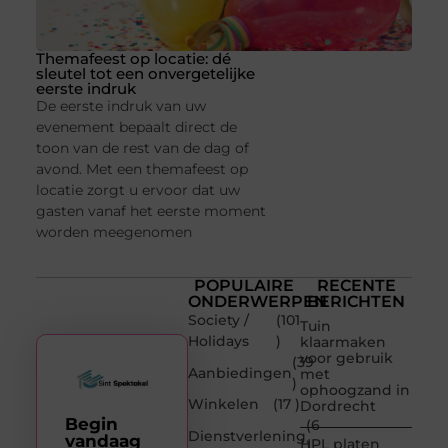
Themafeest op locatie: dé
sleutel tot een onvergetelijke
eerste indruk
De eerste indruk van uw
evenement bepaalt direct de
toon van de rest van de dag of
avond. Met een themafeest op
locatie zorgt u ervoor dat uw
gasten vanaf het eerste moment
worden meegenomen
POPULAIRE
RECENTE
ONDERWERPEN
BERICHTEN
Society /
(101
Tuin
Holidays
)
klaarmaken
voor gebruik
(39
Aanbiedingen
met
)
ophoogzand in
Winkelen
(17 )
Dordrecht
Begin
(6
Dienstverlening
vandaag
HPL platen
)