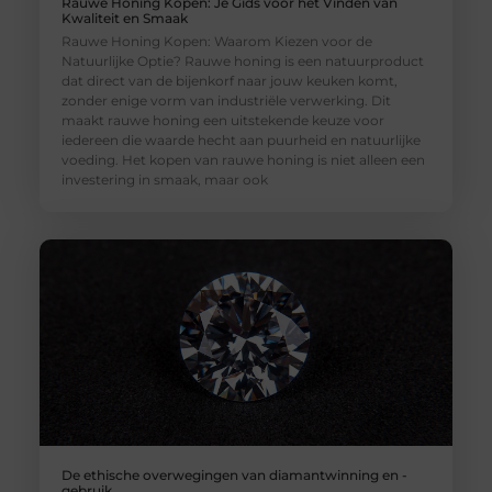
Rauwe Honing Kopen: Je Gids voor het Vinden van
Kwaliteit en Smaak
Rauwe Honing Kopen: Waarom Kiezen voor de
Natuurlijke Optie? Rauwe honing is een natuurproduct
dat direct van de bijenkorf naar jouw keuken komt,
zonder enige vorm van industriële verwerking. Dit
maakt rauwe honing een uitstekende keuze voor
iedereen die waarde hecht aan puurheid en natuurlijke
voeding. Het kopen van rauwe honing is niet alleen een
investering in smaak, maar ook
De ethische overwegingen van diamantwinning en -
gebruik