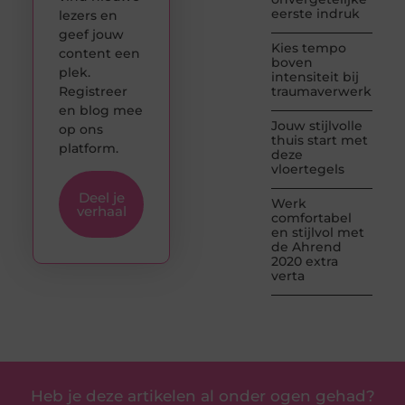
eerste indruk
lezers en
geef jouw
Kies tempo
content een
boven
plek.
intensiteit bij
Registreer
traumaverwerking
en blog mee
Jouw stijlvolle
op ons
thuis start met
platform.
deze
vloertegels
Deel je
Werk
verhaal
comfortabel
en stijlvol met
de Ahrend
2020 extra
verta
Heb je deze artikelen al onder ogen gehad?