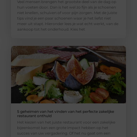
Veel mensen brengen het grootste deel van de dag op
hun voeten door. Dan is het wel zo fijn als je schoenen
niet knellen, schuiven of voor pijn zorgen. Met de juiste
tips vind je een paar schoenen waar je het liefst niet
meer uit stapt. Hieronder lees je wat echt werkt, van de
aankoop tot het onderhoud. Kies het
5 geheimen van het vinden van het perfecte zakelijke
restaurant onthuld
Het kiezen van het juiste restaurant voor een zakelijke
bijeenkomst kan een grote impact hebben op het
succes van uw vergadering. Of het nu gaat om een