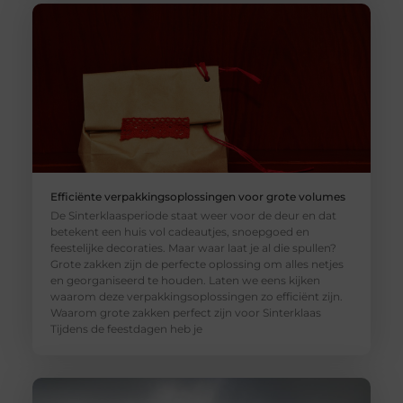
Efficiënte verpakkingsoplossingen voor grote volumes
De Sinterklaasperiode staat weer voor de deur en dat
betekent een huis vol cadeautjes, snoepgoed en
feestelijke decoraties. Maar waar laat je al die spullen?
Grote zakken zijn de perfecte oplossing om alles netjes
en georganiseerd te houden. Laten we eens kijken
waarom deze verpakkingsoplossingen zo efficiënt zijn.
Waarom grote zakken perfect zijn voor Sinterklaas
Tijdens de feestdagen heb je