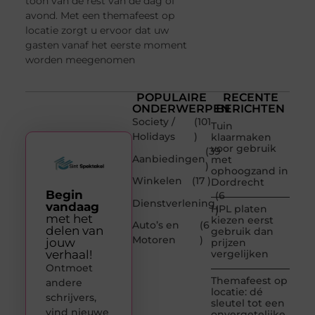
toon van de rest van de dag of
avond. Met een themafeest op
locatie zorgt u ervoor dat uw
gasten vanaf het eerste moment
worden meegenomen
POPULAIRE
RECENTE
ONDERWERPEN
BERICHTEN
Society /
(101
Tuin
Holidays
)
klaarmaken
voor gebruik
(39
Aanbiedingen
met
)
ophoogzand in
Winkelen
(17 )
Dordrecht
Begin
(6
Dienstverlening
vandaag
HPL platen
)
met het
kiezen eerst
Auto’s en
(6
delen van
gebruik dan
Motoren
)
jouw
prijzen
verhaal!
vergelijken
Ontmoet
Themafeest op
andere
locatie: dé
schrijvers,
sleutel tot een
vind nieuwe
onvergetelijke