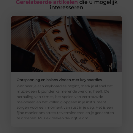
Gerelateerde artikelen
die u mogelijk
interesseren
Ontspanning en balans vinden met keyboardles
Wanneer je aan keyboardles begint, merk je al snel dat
muziek een bijzonder kalmerende werking heeft. De
herhaling van ritmes, het spelen van vertrouwde
melodieën en het volledig opgaan in je instrument
zorgen voor een moment van rust in je dag. Het is een
fijne manier om stress te verminderen en je gedachten
te ordenen. Muziek maken dwingt je om