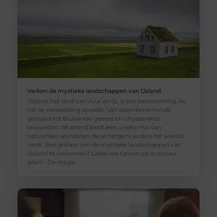
Verken de mystieke landschappen van IJsland
IJsland, het land van vuur en ijs, is een bestemming die
tot de verbeelding spreekt. Van adembenemende
gletsjers tot bruisende geisers en uitgestrekte
lavavelden, dit eiland biedt een unieke mix van
natuurlijke wonderen die je nergens anders ter wereld
vindt. Ben je klaar om de mystieke landschappen van
IJsland te verkennen? Laten we samen op avontuur
gaan! De magie