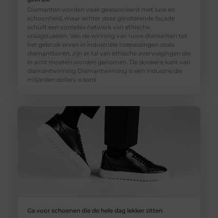
Diamanten worden vaak geassocieerd met luxe en
schoonheid, maar achter deze glinsterende façade
schuilt een complex netwerk van ethische
vraagstukken. Van de winning van ruwe diamanten tot
het gebruik ervan in industriële toepassingen zoals
diamantboren, zijn er tal van ethische overwegingen die
in acht moeten worden genomen. De donkere kant van
diamantwinning Diamantwinning is een industrie die
miljarden dollars waard
Ga voor schoenen die de hele dag lekker zitten