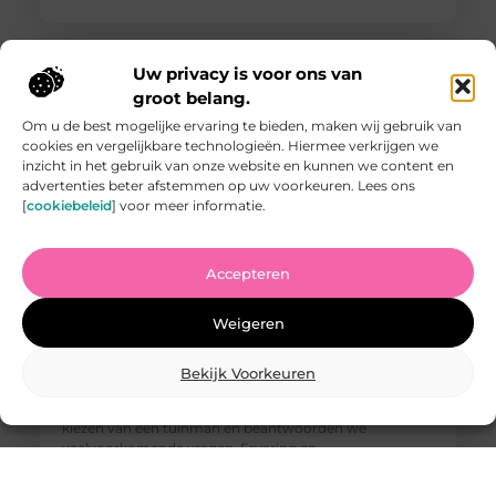
Uw privacy is voor ons van
groot belang.
Om u de best mogelijke ervaring te bieden, maken wij gebruik van
cookies en vergelijkbare technologieën. Hiermee verkrijgen we
inzicht in het gebruik van onze website en kunnen we content en
advertenties beter afstemmen op uw voorkeuren. Lees ons
[
cookiebeleid
] voor meer informatie.
Accepteren
Vind de Beste Tuinman in Arnhem: Waar U Op Moet
Letten
Weigeren
Het vinden van een goede tuinman in Arnhem kan een
uitdaging zijn. U wilt iemand die uw tuin kan
omtoveren tot een paradijs van rust en schoonheid,
Bekijk Voorkeuren
maar hoe weet u wie u kunt vertrouwen? In deze
blogpost geven we u tips waar u op moet letten bij het
kiezen van een tuinman en beantwoorden we
veelvoorkomende vragen. Ervaring en