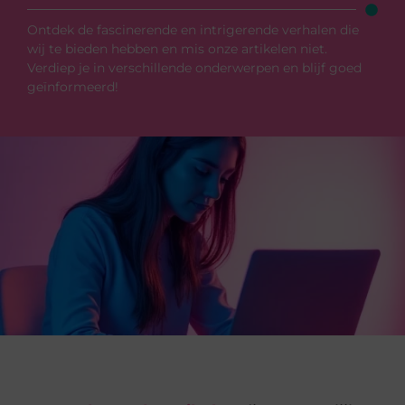
Ontdek de fascinerende en intrigerende verhalen die
wij te bieden hebben en mis onze artikelen niet.
Verdiep je in verschillende onderwerpen en blijf goed
geïnformeerd!