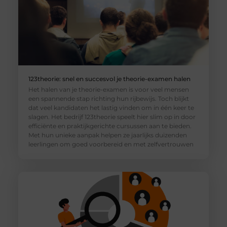
123theorie: snel en succesvol je theorie-examen halen
Het halen van je theorie-examen is voor veel mensen
een spannende stap richting hun rijbewijs. Toch blijkt
dat veel kandidaten het lastig vinden om in één keer te
slagen. Het bedrijf 123theorie speelt hier slim op in door
efficiënte en praktijkgerichte cursussen aan te bieden.
Met hun unieke aanpak helpen ze jaarlijks duizenden
leerlingen om goed voorbereid en met zelfvertrouwen