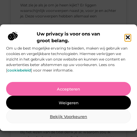
Wat zie je als je om je heen kijkt? Er liggen
waarschijnlijk voorwerpen naast je, voor je en achter
je. Deze voorwerpen hebben allemaal een
Society / Holidays
Uw privacy is voor ons van
groot belang.
Om u de best mogelijke ervaring te bieden, maken wij gebruik van
cookies en vergelijkbare technologieën. Hiermee verkrijgen we
inzicht in het gebruik van onze website en kunnen we content en
advertenties beter afstemmen op uw voorkeuren. Lees ons
[
cookiebeleid
] voor meer informatie.
Accepteren
Weigeren
Bekijk Voorkeuren
De voordelen van koud douchen
Bij het lezen van de titel denk je al: waarom zou ik