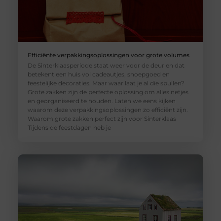
Efficiënte verpakkingsoplossingen voor grote volumes
De Sinterklaasperiode staat weer voor de deur en dat
betekent een huis vol cadeautjes, snoepgoed en
feestelijke decoraties. Maar waar laat je al die spullen?
Grote zakken zijn de perfecte oplossing om alles netjes
en georganiseerd te houden. Laten we eens kijken
waarom deze verpakkingsoplossingen zo efficiënt zijn.
Waarom grote zakken perfect zijn voor Sinterklaas
Tijdens de feestdagen heb je