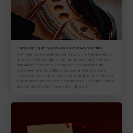
Ontspanning en balans vinden met keyboardles
Wanneer je aan keyboardles begint, merk je al snel dat
muziek een bijzonder kalmerende werking heeft. De
herhaling van ritmes, het spelen van vertrouwde
melodieën en het volledig opgaan in je instrument
zorgen voor een moment van rust in je dag. Het is een
fijne manier om stress te verminderen en je gedachten
te ordenen. Muziek maken dwingt je om