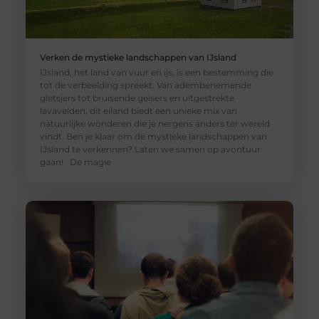
Verken de mystieke landschappen van IJsland
IJsland, het land van vuur en ijs, is een bestemming die
tot de verbeelding spreekt. Van adembenemende
gletsjers tot bruisende geisers en uitgestrekte
lavavelden, dit eiland biedt een unieke mix van
natuurlijke wonderen die je nergens anders ter wereld
vindt. Ben je klaar om de mystieke landschappen van
IJsland te verkennen? Laten we samen op avontuur
gaan! De magie