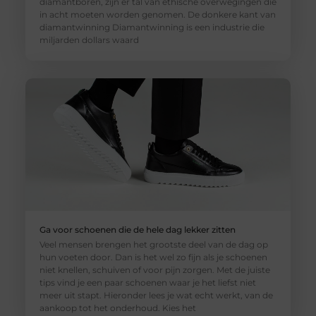
diamantboren, zijn er tal van ethische overwegingen die
in acht moeten worden genomen. De donkere kant van
diamantwinning Diamantwinning is een industrie die
miljarden dollars waard
Ga voor schoenen die de hele dag lekker zitten
Veel mensen brengen het grootste deel van de dag op
hun voeten door. Dan is het wel zo fijn als je schoenen
niet knellen, schuiven of voor pijn zorgen. Met de juiste
tips vind je een paar schoenen waar je het liefst niet
meer uit stapt. Hieronder lees je wat echt werkt, van de
aankoop tot het onderhoud. Kies het