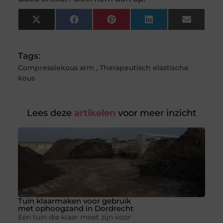
X
Facebook
Pinterest
LinkedIn
Email
(Twitter)
Tags:
Compressiekous arm
,
Therapeutisch elastische
kous
Lees deze
artikelen
voor meer inzicht
Tuin klaarmaken voor gebruik
met ophoogzand in Dordrecht
Een tuin die klaar moet zijn voor