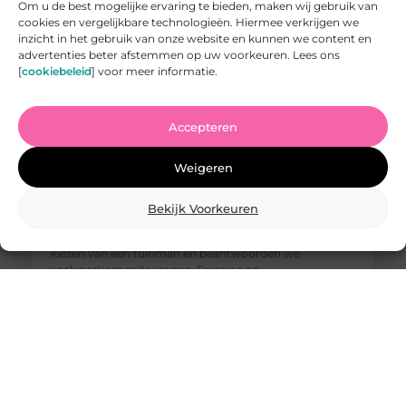
Om u de best mogelijke ervaring te bieden, maken wij gebruik van
cookies en vergelijkbare technologieën. Hiermee verkrijgen we
inzicht in het gebruik van onze website en kunnen we content en
advertenties beter afstemmen op uw voorkeuren. Lees ons
[
cookiebeleid
] voor meer informatie.
Accepteren
Vind de Beste Tuinman in Arnhem: Waar U Op Moet
Letten
Weigeren
Het vinden van een goede tuinman in Arnhem kan een
uitdaging zijn. U wilt iemand die uw tuin kan
omtoveren tot een paradijs van rust en schoonheid,
Bekijk Voorkeuren
maar hoe weet u wie u kunt vertrouwen? In deze
blogpost geven we u tips waar u op moet letten bij het
kiezen van een tuinman en beantwoorden we
veelvoorkomende vragen. Ervaring en