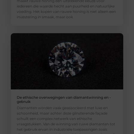
maakt rauwe honing een uitstekende keuze voor
iedereen die waarde hecht aan puurheid en natuurlijke
voeding. Het kopen van rauwe honing is niet alleen een
investering in smaak, maar ook
De ethische overwegingen van diamantwinning en -
gebruik
Diamanten worden vaak geassocieerd met luxe en
schoonheid, maar achter deze glinsterende façade
schuilt een complex netwerk van ethische
vraagstukken. Van de winning van ruwe diamanten tot
het gebruik ervan in industriële toepassingen zoals