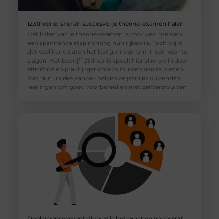
123theorie: snel en succesvol je theorie-examen halen
Het halen van je theorie-examen is voor veel mensen
een spannende stap richting hun rijbewijs. Toch blijkt
dat veel kandidaten het lastig vinden om in één keer te
slagen. Het bedrijf 123theorie speelt hier slim op in door
efficiënte en praktijkgerichte cursussen aan te bieden.
Met hun unieke aanpak helpen ze jaarlijks duizenden
leerlingen om goed voorbereid en met zelfvertrouwen
Doelgroepsegmentatie wat is het exact en hoe werkt