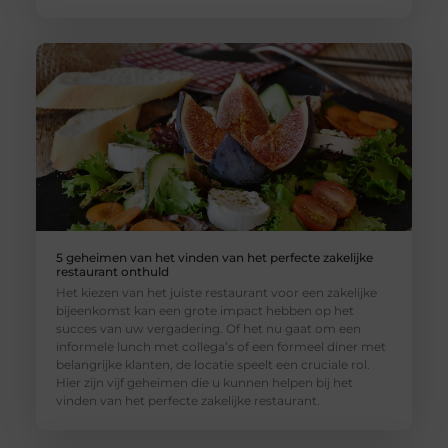
5 geheimen van het vinden van het perfecte zakelijke
restaurant onthuld
Het kiezen van het juiste restaurant voor een zakelijke
bijeenkomst kan een grote impact hebben op het
succes van uw vergadering. Of het nu gaat om een
informele lunch met collega’s of een formeel diner met
belangrijke klanten, de locatie speelt een cruciale rol.
Hier zijn vijf geheimen die u kunnen helpen bij het
vinden van het perfecte zakelijke restaurant.