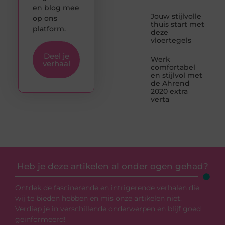
en blog mee
Jouw stijlvolle
op ons
thuis start met
platform.
deze
vloertegels
Deel je
Werk
verhaal
comfortabel
en stijlvol met
de Ahrend
2020 extra
verta
Heb je deze artikelen al onder ogen gehad?
Ontdek de fascinerende en intrigerende verhalen die
wij te bieden hebben en mis onze artikelen niet.
Verdiep je in verschillende onderwerpen en blijf goed
geïnformeerd!