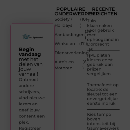
POPULAIRE
RECENTE
ONDERWERPEN
BERICHTEN
Society /
(101
Tuin
Holidays
)
klaarmaken
voor gebruik
(39
Aanbiedingen
met
)
ophoogzand in
Winkelen
(17 )
Dordrecht
Begin
(6
Dienstverlening
vandaag
HPL platen
)
met het
kiezen eerst
Auto’s en
(6
delen van
gebruik dan
Motoren
)
jouw
prijzen
verhaal!
vergelijken
Ontmoet
Themafeest op
andere
locatie: dé
schrijvers,
sleutel tot een
vind nieuwe
onvergetelijke
eerste indruk
lezers en
geef jouw
Kies tempo
content een
boven
plek.
intensiteit bij
Registreer
traumaverwerking