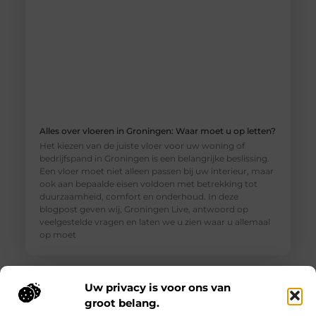
Alles over vloeren in Groningen: Waar moet u op letten?
Het kiezen van de juiste vloer voor uw woning of
bedrijfspand in Groningen is een belangrijke beslissing.
Een vloer moet niet alleen passen bij uw interieur, maar
ook aan bepaalde eisen voldoen met betrekking tot
duurzaamheid, comfort en onderhoud. In deze
blogpost geven wij, Groningen Live, antwoord op
veelgestelde vragen en laten we u zien waar u allemaal
op moet
Uw privacy is voor ons van
groot belang.