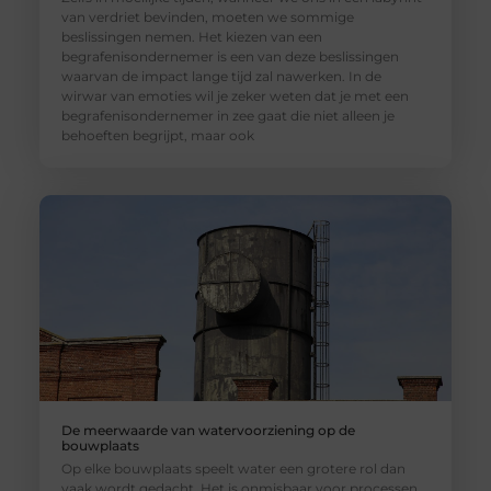
van verdriet bevinden, moeten we sommige
beslissingen nemen. Het kiezen van een
begrafenisondernemer is een van deze beslissingen
waarvan de impact lange tijd zal nawerken. In de
wirwar van emoties wil je zeker weten dat je met een
begrafenisondernemer in zee gaat die niet alleen je
behoeften begrijpt, maar ook
De meerwaarde van watervoorziening op de
bouwplaats
Op elke bouwplaats speelt water een grotere rol dan
vaak wordt gedacht. Het is onmisbaar voor processen