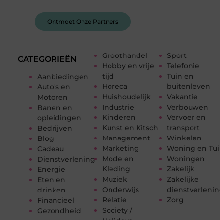
van anderen.
Ontmoet Onze Partners
Groothandel
Sport
CATEGORIEËN
Hobby en vrije
Telefonie
tijd
Tuin en
Aanbiedingen
Horeca
buitenleven
Auto's en
Huishoudelijk
Vakantie
Motoren
Industrie
Verbouwen
Banen en
Kinderen
Vervoer en
opleidingen
Kunst en Kitsch
transport
Bedrijven
Management
Winkelen
Blog
Marketing
Woning en Tui
Cadeau
Mode en
Woningen
Dienstverlening
Kleding
Zakelijk
Energie
Muziek
Zakelijke
Eten en
Onderwijs
dienstverleni
drinken
Relatie
Zorg
Financieel
Society /
Gezondheid