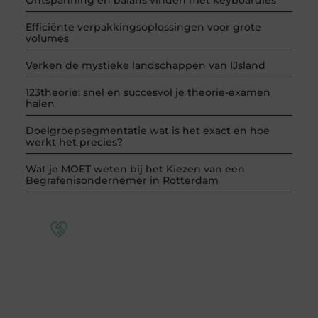
Ontspanning en balans vinden met keyboardles
Efficiënte verpakkingsoplossingen voor grote
volumes
Verken de mystieke landschappen van IJsland
123theorie: snel en succesvol je theorie-examen
halen
Doelgroepsegmentatie wat is het exact en hoe
werkt het precies?
Wat je MOET weten bij het Kiezen van een
Begrafenisondernemer in Rotterdam
Word deel van een actieve blogcommunity
Bij ons krijg je meer dan alleen een plek om te
schrijven. Ontmoet andere schrijvers, ontvang
feedback, en laat je inspireren door de verhalen