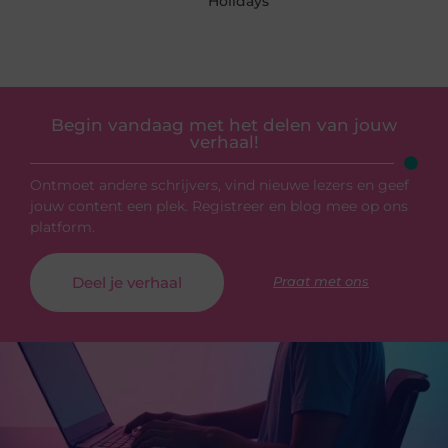
Holidays
Begin vandaag met het delen van jouw
verhaal!
Ontmoet andere schrijvers, vind nieuwe lezers en geef
jouw content een plek. Registreer en blog mee op ons
platform.
Deel je verhaal
Praat met ons