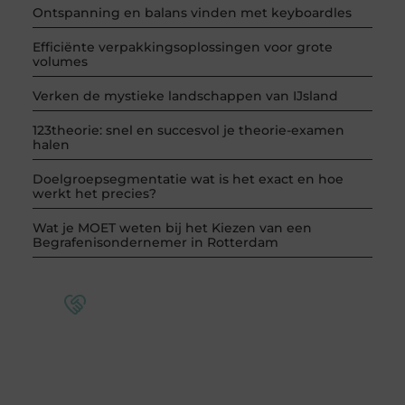
Ontspanning en balans vinden met keyboardles
Efficiënte verpakkingsoplossingen voor grote
volumes
Verken de mystieke landschappen van IJsland
123theorie: snel en succesvol je theorie-examen
halen
Doelgroepsegmentatie wat is het exact en hoe
werkt het precies?
Wat je MOET weten bij het Kiezen van een
Begrafenisondernemer in Rotterdam
Word deel van een actieve blogcommunity
Bij ons krijg je meer dan alleen een plek om te
schrijven. Ontmoet andere schrijvers, ontvang
feedback, en laat je inspireren door de verhalen