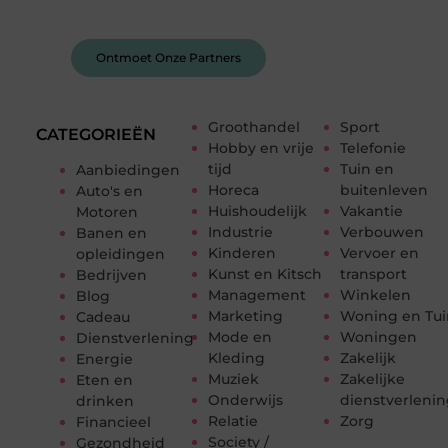
van anderen.
Ontmoet Onze Partners
Groothandel
Sport
CATEGORIEËN
Hobby en vrije
Telefonie
tijd
Tuin en
Aanbiedingen
Horeca
buitenleven
Auto's en
Huishoudelijk
Vakantie
Motoren
Industrie
Verbouwen
Banen en
Kinderen
Vervoer en
opleidingen
Kunst en Kitsch
transport
Bedrijven
Management
Winkelen
Blog
Marketing
Woning en Tui
Cadeau
Mode en
Woningen
Dienstverlening
Kleding
Zakelijk
Energie
Muziek
Zakelijke
Eten en
Onderwijs
dienstverleni
drinken
Relatie
Zorg
Financieel
Society /
Gezondheid