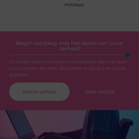
Holidays
Begin vandaag met het delen van jouw
verhaal!
Ontmoet andere schrijvers, vind nieuwe lezers en geef
jouw content een plek. Registreer en blog mee op ons
platform.
Deel je verhaal
Praat met ons