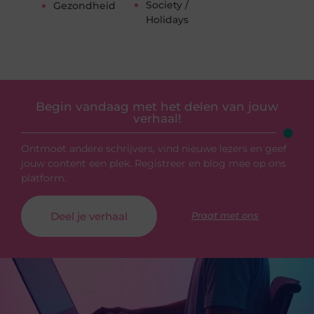
Society /
Gezondheid
Holidays
Begin vandaag met het delen van jouw
verhaal!
Ontmoet andere schrijvers, vind nieuwe lezers en geef
jouw content een plek. Registreer en blog mee op ons
platform.
Deel je verhaal
Praat met ons