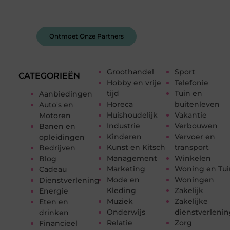
feedback, en laat je inspireren door de verhalen
van anderen.
Ontmoet Onze Partners
Groothandel
Sport
CATEGORIEËN
Hobby en vrije
Telefonie
tijd
Tuin en
Aanbiedingen
Horeca
buitenleven
Auto's en
Huishoudelijk
Vakantie
Motoren
Industrie
Verbouwen
Banen en
Kinderen
Vervoer en
opleidingen
Kunst en Kitsch
transport
Bedrijven
Management
Winkelen
Blog
Marketing
Woning en Tui
Cadeau
Mode en
Woningen
Dienstverlening
Kleding
Zakelijk
Energie
Muziek
Zakelijke
Eten en
Onderwijs
dienstverleni
drinken
Relatie
Zorg
Financieel