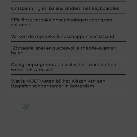
Ontspanning en balans vinden met keyboardles
Efficiënte verpakkingsoplossingen voor grote
volumes
Verken de mystieke landschappen van IJsland
123theorie: snel en succesvol je theorie-examen
halen
Doelgroepsegmentatie wat is het exact en hoe
werkt het precies?
Wat je MOET weten bij het Kiezen van een
Begrafenisondernemer in Rotterdam
Word deel van een actieve blogcommunity
Bij ons krijg je meer dan alleen een plek om te
schrijven. Ontmoet andere schrijvers, ontvang