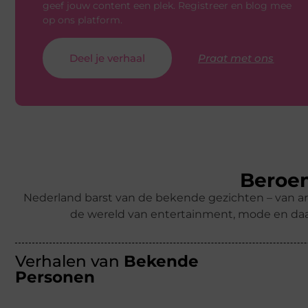
geef jouw content een plek. Registreer en blog mee
op ons platform.
Deel je verhaal
Praat met ons
Beroem
Nederland barst van de bekende gezichten – van ar
de wereld van entertainment, mode en daa
Verhalen van
Bekende
Personen