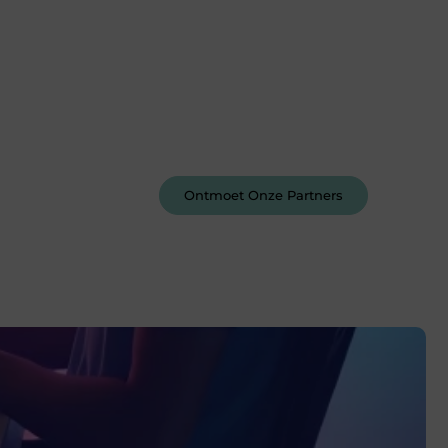
Word deel van een actieve
blogcommunity
Bij ons krijg je meer dan alleen een
plek om te schrijven. Ontmoet andere
schrijvers, ontvang feedback, en laat je
inspireren door de verhalen van
anderen.
Ontmoet Onze Partners