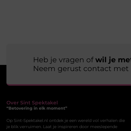
Heb je vragen of
wil je m
Neem gerust contact met 
Over Sint Spektakel
“Betovering in elk moment”
Op Sint-Spektakel.nl ontdek je een wereld vol verhalen die
je blik verruimen. Laat je inspireren door meeslepende