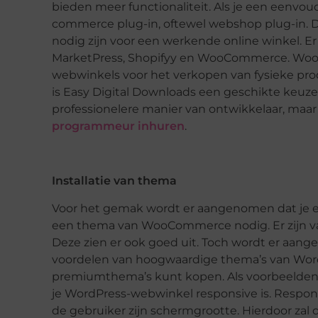
bieden meer functionaliteit. Als je een eenvoud
commerce plug-in, oftewel webshop plug-in. De
nodig zijn voor een werkende online winkel. Er 
MarketPress, Shopifyy en WooCommerce. WooC
webwinkels voor het verkopen van fysieke prod
is Easy Digital Downloads een geschikte keuze
professionelere manier van ontwikkelaar, maar 
programmeur inhuren
.
Installatie van thema
Voor het gemak wordt er aangenomen dat je e
een thema van WooCommerce nodig. Er zijn van
Deze zien er ook goed uit. Toch wordt er aang
voordelen van hoogwaardige thema’s van WordPre
premiumthema’s kunt kopen. Als voorbeelden h
je WordPress-webwinkel responsive is. Respon
de gebruiker zijn schermgrootte. Hierdoor zal de