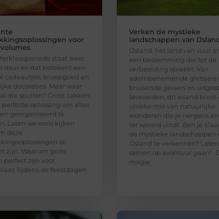
ënte
Verken de mystieke
kkingsoplossingen voor
landschappen van IJslan
 volumes
IJsland, het land van vuur en 
terklaasperiode staat weer
een bestemming die tot de
e deur en dat betekent een
verbeelding spreekt. Van
ol cadeautjes, snoepgoed en
adembenemende gletsjers 
lijke decoraties. Maar waar
bruisende geisers en uitges
e al die spullen? Grote zakken
lavavelden, dit eiland biedt
e perfecte oplossing om alles
unieke mix van natuurlijke
 en georganiseerd te
wonderen die je nergens an
. Laten we eens kijken
ter wereld vindt. Ben je kla
m deze
de mystieke landschappen 
kingsoplossingen zo
IJsland te verkennen? Late
ënt zijn. Waarom grote
samen op avontuur gaan! 
 perfect zijn voor
magie
klaas Tijdens de feestdagen