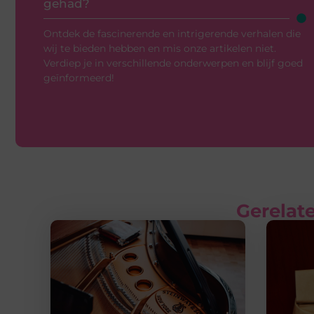
gehad?
Ontdek de fascinerende en intrigerende verhalen die
wij te bieden hebben en mis onze artikelen niet.
Verdiep je in verschillende onderwerpen en blijf goed
geïnformeerd!
Gerelate