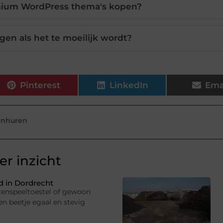
mium WordPress thema's kopen?
jgen als het te moeilijk wordt?
Pinterest
LinkedIn
Ema
inhuren
r inzicht
 in Dordrecht
uitenspeeltoestel of gewoon
en beetje egaal en stevig