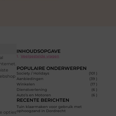
INHOUDSOPGAVE
Veelgestelde vragen
al
nternet.
POPULAIRE ONDERWERPEN
uiste
Society / Holidays
(101 )
 webshop
Aanbiedingen
(39 )
Winkelen
(17 )
Dienstverlening
(6 )
Auto’s en Motoren
(6 )
RECENTE BERICHTEN
Tuin klaarmaken voor gebruik met
ophoogzand in Dordrecht
e opties