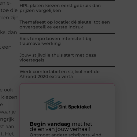
en e-
HPL platen kiezen eerst gebruik dan
toe die
prijzen vergelijken
den zijn
Themafeest op locatie: dé sleutel tot een
onvergetelijke eerste indruk
ks, dan
Kies tempo boven intensiteit bij
traumaverwerking
k een
Jouw stijlvolle thuis start met deze
vloertegels
Werk comfortabel en stijlvol met de
Ahrend 2020 extra verta
e ook
 kiezen.
De
waar je
ngrijk
Begin vandaag
met het
st aan
delen van jouw verhaal!
t. Het
Ontmoet andere schrijvers, vind