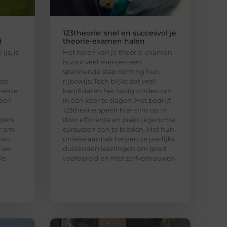
123theorie: snel en succesvol je
d
theorie-examen halen
ijs, is
Het halen van je theorie-examen
is voor veel mensen een
spannende stap richting hun
tot
rijbewijs. Toch blijkt dat veel
trekte
kandidaten het lastig vinden om
 een
in één keer te slagen. Het bedrijf
123theorie speelt hier slim op in
ders
door efficiënte en praktijkgerichte
ar om
cursussen aan te bieden. Met hun
van
unieke aanpak helpen ze jaarlijks
n we
duizenden leerlingen om goed
De
voorbereid en met zelfvertrouwen