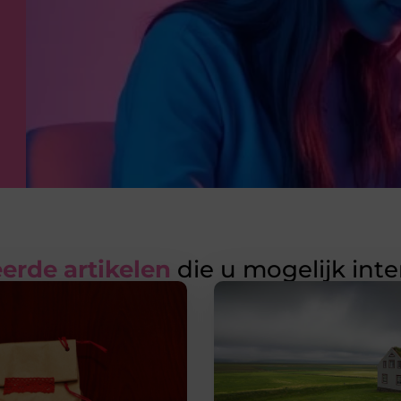
erde artikelen
die u mogelijk int