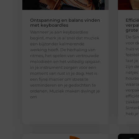
Ontspanning en balans vinden
Effici
met keyboardles
verpa
grote
Wanneer je aan keyboardles
De Sin
begint, merk je al snel dat muziek
voor d
een bijzonder kalmerende
huis v
werking heeft. De herhaling van
feeste
ritmes, het spelen van vertrouwde
laat j
melodieën en het volledig opgaan
zijn d
in je instrument zorgen voor een
netjes
moment van rust in je dag. Het is
houden
een fijne manier om stress te
waaro
verminderen en je gedachten te
verpak
ordenen. Muziek maken dwingt je
effici
om
zakken
Sinter
heb je