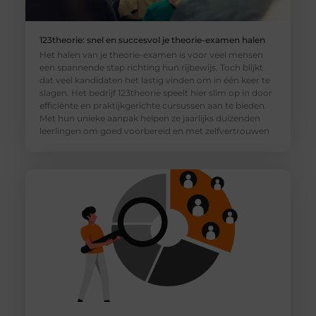
123theorie: snel en succesvol je theorie-examen halen
Het halen van je theorie-examen is voor veel mensen
een spannende stap richting hun rijbewijs. Toch blijkt
dat veel kandidaten het lastig vinden om in één keer te
slagen. Het bedrijf 123theorie speelt hier slim op in door
efficiënte en praktijkgerichte cursussen aan te bieden.
Met hun unieke aanpak helpen ze jaarlijks duizenden
leerlingen om goed voorbereid en met zelfvertrouwen