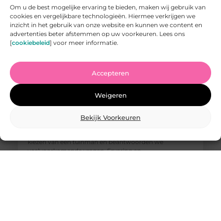
Om u de best mogelijke ervaring te bieden, maken wij gebruik van
cookies en vergelijkbare technologieën. Hiermee verkrijgen we
inzicht in het gebruik van onze website en kunnen we content en
advertenties beter afstemmen op uw voorkeuren. Lees ons
[
cookiebeleid
] voor meer informatie.
Accepteren
Vind de Beste Tuinman in Arnhem: Waar U Op Moet
Letten
Weigeren
Het vinden van een goede tuinman in Arnhem kan een
uitdaging zijn. U wilt iemand die uw tuin kan
omtoveren tot een paradijs van rust en schoonheid,
Bekijk Voorkeuren
maar hoe weet u wie u kunt vertrouwen? In deze
blogpost geven we u tips waar u op moet letten bij het
kiezen van een tuinman en beantwoorden we
veelvoorkomende vragen. Ervaring en