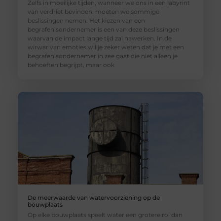
Zelfs in moeilijke tijden, wanneer we ons in een labyrint
van verdriet bevinden, moeten we sommige
beslissingen nemen. Het kiezen van een
begrafenisondernemer is een van deze beslissingen
waarvan de impact lange tijd zal nawerken. In de
wirwar van emoties wil je zeker weten dat je met een
begrafenisondernemer in zee gaat die niet alleen je
behoeften begrijpt, maar ook
De meerwaarde van watervoorziening op de
bouwplaats
Op elke bouwplaats speelt water een grotere rol dan