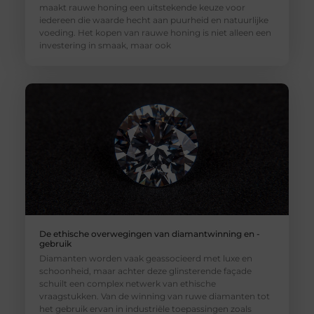
maakt rauwe honing een uitstekende keuze voor
iedereen die waarde hecht aan puurheid en natuurlijke
voeding. Het kopen van rauwe honing is niet alleen een
investering in smaak, maar ook
De ethische overwegingen van diamantwinning en -
gebruik
Diamanten worden vaak geassocieerd met luxe en
schoonheid, maar achter deze glinsterende façade
schuilt een complex netwerk van ethische
vraagstukken. Van de winning van ruwe diamanten tot
het gebruik ervan in industriële toepassingen zoals