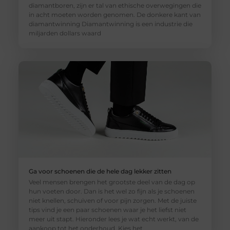
diamantboren, zijn er tal van ethische overwegingen die
in acht moeten worden genomen. De donkere kant van
diamantwinning Diamantwinning is een industrie die
miljarden dollars waard
Ga voor schoenen die de hele dag lekker zitten
Veel mensen brengen het grootste deel van de dag op
hun voeten door. Dan is het wel zo fijn als je schoenen
niet knellen, schuiven of voor pijn zorgen. Met de juiste
tips vind je een paar schoenen waar je het liefst niet
meer uit stapt. Hieronder lees je wat echt werkt, van de
aankoop tot het onderhoud. Kies het