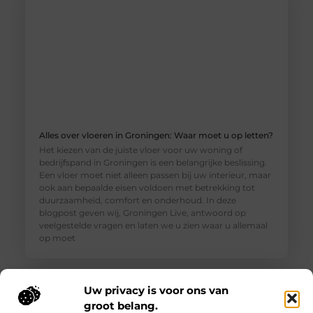
Alles over vloeren in Groningen: Waar moet u op letten?
Het kiezen van de juiste vloer voor uw woning of
bedrijfspand in Groningen is een belangrijke beslissing.
Een vloer moet niet alleen passen bij uw interieur, maar
ook aan bepaalde eisen voldoen met betrekking tot
duurzaamheid, comfort en onderhoud. In deze
blogpost geven wij, Groningen Live, antwoord op
veelgestelde vragen en laten we u zien waar u allemaal
op moet
Uw privacy is voor ons van
groot belang.