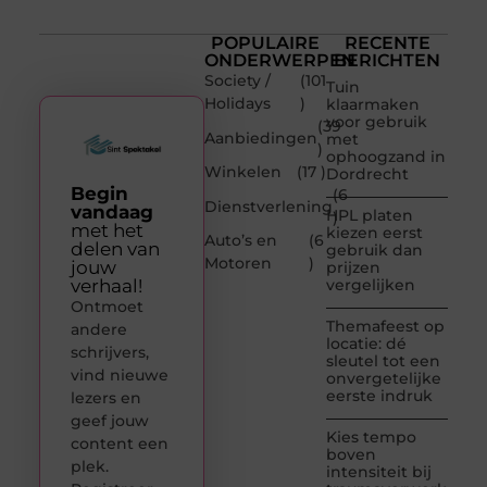
POPULAIRE
RECENTE
ONDERWERPEN
BERICHTEN
Society /
(101
Tuin
Holidays
)
klaarmaken
voor gebruik
(39
Aanbiedingen
met
)
ophoogzand in
Winkelen
(17 )
Dordrecht
Begin
(6
Dienstverlening
vandaag
HPL platen
)
met het
kiezen eerst
Auto’s en
(6
delen van
gebruik dan
Motoren
)
jouw
prijzen
verhaal!
vergelijken
Ontmoet
Themafeest op
andere
locatie: dé
schrijvers,
sleutel tot een
vind nieuwe
onvergetelijke
eerste indruk
lezers en
geef jouw
Kies tempo
content een
boven
plek.
intensiteit bij