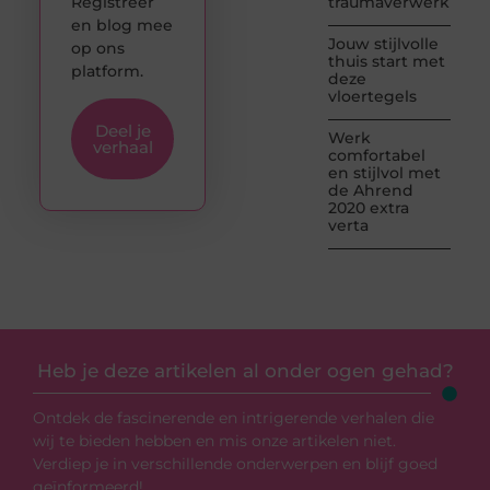
Registreer
traumaverwerking
en blog mee
Jouw stijlvolle
op ons
thuis start met
platform.
deze
vloertegels
Deel je
Werk
verhaal
comfortabel
en stijlvol met
de Ahrend
2020 extra
verta
Heb je deze artikelen al onder ogen gehad?
Ontdek de fascinerende en intrigerende verhalen die
wij te bieden hebben en mis onze artikelen niet.
Verdiep je in verschillende onderwerpen en blijf goed
geïnformeerd!