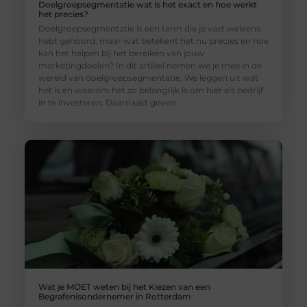
Doelgroepsegmentatie wat is het exact en hoe werkt
het precies?
Doelgroepsegmentatie is een term die je vast weleens
hebt gehoord, maar wat betekent het nu precies en hoe
kan het helpen bij het bereiken van jouw
marketingdoelen? In dit artikel nemen we je mee in de
wereld van doelgroepsegmentatie. We leggen uit wat
het is en waarom het zo belangrijk is om hier als bedrijf
in te investeren. Daarnaast geven
Wat je MOET weten bij het Kiezen van een
Begrafenisondernemer in Rotterdam