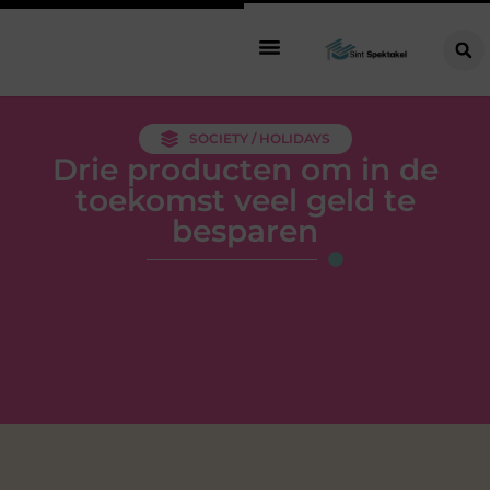
SOCIETY / HOLIDAYS
Drie producten om in de
toekomst veel geld te
besparen