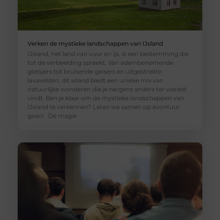
Verken de mystieke landschappen van IJsland
IJsland, het land van vuur en ijs, is een bestemming die
tot de verbeelding spreekt. Van adembenemende
gletsjers tot bruisende geisers en uitgestrekte
lavavelden, dit eiland biedt een unieke mix van
natuurlijke wonderen die je nergens anders ter wereld
vindt. Ben je klaar om de mystieke landschappen van
IJsland te verkennen? Laten we samen op avontuur
gaan! De magie