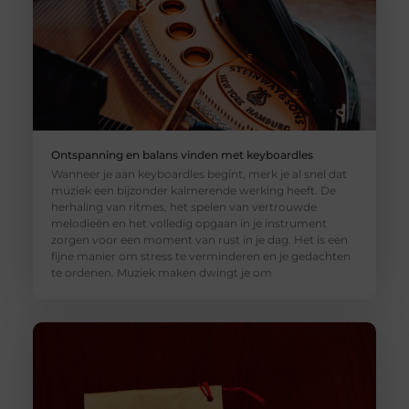
Ontspanning en balans vinden met keyboardles
Wanneer je aan keyboardles begint, merk je al snel dat
muziek een bijzonder kalmerende werking heeft. De
herhaling van ritmes, het spelen van vertrouwde
melodieën en het volledig opgaan in je instrument
zorgen voor een moment van rust in je dag. Het is een
fijne manier om stress te verminderen en je gedachten
te ordenen. Muziek maken dwingt je om