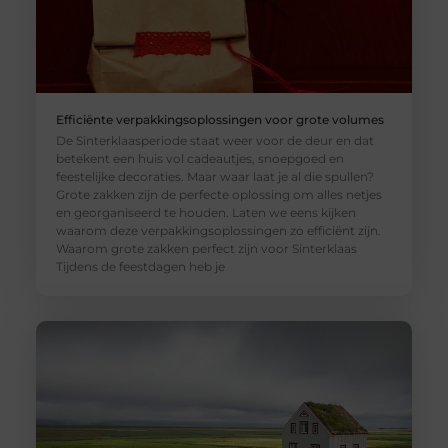
Efficiënte verpakkingsoplossingen voor grote volumes
De Sinterklaasperiode staat weer voor de deur en dat
betekent een huis vol cadeautjes, snoepgoed en
feestelijke decoraties. Maar waar laat je al die spullen?
Grote zakken zijn de perfecte oplossing om alles netjes
en georganiseerd te houden. Laten we eens kijken
waarom deze verpakkingsoplossingen zo efficiënt zijn.
Waarom grote zakken perfect zijn voor Sinterklaas
Tijdens de feestdagen heb je