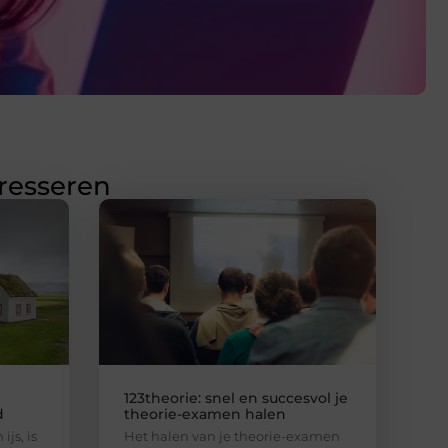
eresseren
123theorie: snel en succesvol je
d
theorie-examen halen
ijs, is
Het halen van je theorie-examen