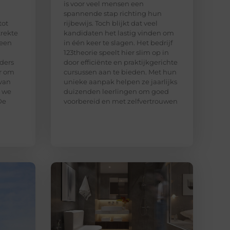
is voor veel mensen een
spannende stap richting hun
tot
rijbewijs. Toch blijkt dat veel
trekte
kandidaten het lastig vinden om
 een
in één keer te slagen. Het bedrijf
123theorie speelt hier slim op in
ders
door efficiënte en praktijkgerichte
ar om
cursussen aan te bieden. Met hun
van
unieke aanpak helpen ze jaarlijks
n we
duizenden leerlingen om goed
De
voorbereid en met zelfvertrouwen