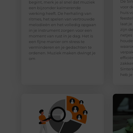
De Sin
begint, merk je al snel dat muziek
voor d
een bijzonder kalmerende
huis v
werking heeft. De herhaling van
feeste
ritmes, het spelen van vertrouwde
laat j
melodieën en het volledig opgaan
zijn d
in je instrument zorgen voor een
netjes
moment van rust in je dag. Het is
houden
een fijne manier om stress te
waaro
verminderen en je gedachten te
verpak
ordenen. Muziek maken dwingt je
effici
om
zakken
Sinter
heb je