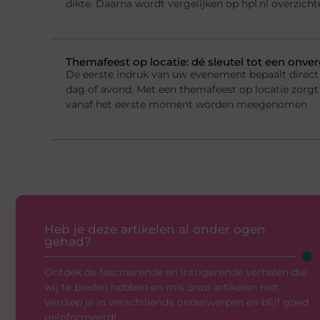
dikte. Daarna wordt vergelijken op hpl.nl overzichte
Themafeest op locatie: dé sleutel tot een onver
De eerste indruk van uw evenement bepaalt direct 
dag of avond. Met een themafeest op locatie zorgt
vanaf het eerste moment worden meegenomen
Heb je deze artikelen al onder ogen
gehad?
Ontdek de fascinerende en intrigerende verhalen die
wij te bieden hebben en mis onze artikelen niet.
Verdiep je in verschillende onderwerpen en blijf goed
geïnformeerd!