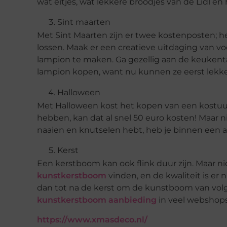
wat eitjes, wat lekkere broodjes van de Lidl en
Sint maarten
Met Sint Maarten zijn er twee kostenposten; 
lossen. Maak er een creatieve uitdaging van v
lampion te maken. Ga gezellig aan de keukentaf
lampion kopen, want nu kunnen ze eerst lekker
Halloween
Met Halloween kost het kopen van een kostuum
hebben, kan dat al snel 50 euro kosten! Maar nie
naaien en knutselen hebt, heb je binnen een
Kerst
Een kerstboom kan ook flink duur zijn. Maar ni
kunstkerstboom
vinden, en de kwaliteit is e
dan tot na de kerst om de kunstboom van volg
kunstkerstboom aanbieding
in veel webshops
https://www.xmasdeco.nl/