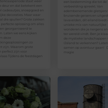
terklaasperiode staat weer
een bestemming die tot de
e deur en dat betekent een
verbeelding spreekt. Van
ol cadeautjes, snoepgoed en
adembenemende gletsjers 
lijke decoraties. Maar waar
bruisende geisers en uitges
e al die spullen? Grote zakken
lavavelden, dit eiland biedt
e perfecte oplossing om alles
unieke mix van natuurlijke
 en georganiseerd te
wonderen die je nergens an
. Laten we eens kijken
ter wereld vindt. Ben je kla
m deze
de mystieke landschappen 
kingsoplossingen zo
IJsland te verkennen? Late
ënt zijn. Waarom grote
samen op avontuur gaan! 
 perfect zijn voor
magie
klaas Tijdens de feestdagen