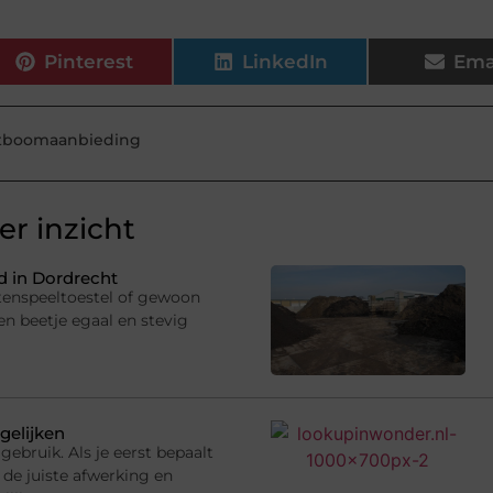
Pinterest
LinkedIn
Ema
stboomaanbieding
r inzicht
 in Dordrecht
uitenspeeltoestel of gewoon
en beetje egaal en stevig
gelijken
gebruik. Als je eerst bepaalt
 de juiste afwerking en