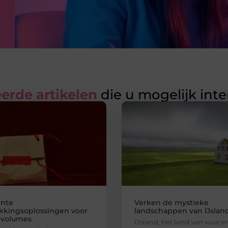
erde artikelen
die u mogelijk int
ënte
Verken de mystieke
kkingsoplossingen voor
landschappen van IJslan
 volumes
IJsland, het land van vuur en 