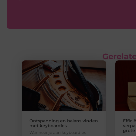
Gerelate
Ontspanning en balans vinden
Effici
met keyboardles
verpa
grote
Wanneer je aan keyboardles