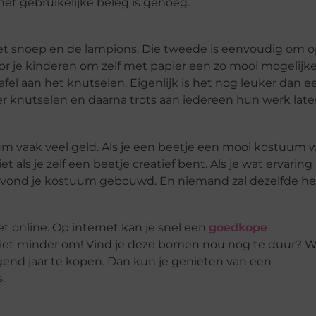
 het gebruikelijke beleg is genoeg.
het snoep en de lampions. Die tweede is eenvoudig om o
oor je kinderen om zelf met papier een zo mooi mogelijk
el aan het knutselen. Eigenlijk is het nog leuker dan e
 knutselen en daarna trots aan iedereen hun werk late
 vaak veel geld. Als je een beetje een mooi kostuum w
t als je zelf een beetje creatief bent. Als je wat ervarin
 avond je kostuum gebouwd. En niemand zal dezelfde h
et online. Op internet kan je snel een
goedkope
r niet minder om! Vind je deze bomen nou nog te duur? 
end jaar te kopen. Dan kun je genieten van een
.