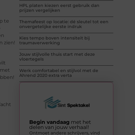
HPL platen kiezen eerst gebruik dan
prijzen vergelijken
p te
Themafeest op locatie: dé sleutel tot een
onvergetelijke eerste indruk
e
en
Kies tempo boven intensiteit bij
n zien!
traumaverwerking
Jouw stijlvolle thuis start met deze
vloertegels
ilt
g met
Werk comfortabel en stijlvol met de
Ahrend 2020 extra verta
ebben!
Wacht
Begin vandaag
met het
delen van jouw verhaal!
Ontmoet andere schrijvers, vind