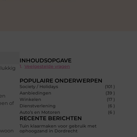
INHOUDSOPGAVE
Veelgestelde vragen
elukkig
POPULAIRE ONDERWERPEN
Society / Holidays
(101 )
Aanbiedingen
(39 )
den
Winkelen
(17 )
een of
Dienstverlening
(6 )
Auto’s en Motoren
(6 )
RECENTE BERICHTEN
Tuin klaarmaken voor gebruik met
Gewoon
ophoogzand in Dordrecht