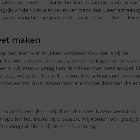
Schaakkoning veel aandacht besteden aan het vinden van
ngrijk vinden dat u er zeker van bent dat u een schaaks
 Wij gaan graag het gesprek met u aan om erachter te ko
eet maken
oop der jaren wat stukken verloren? Ook dat is bij de
unt u ook terecht om losse stukken te kopen en er daa
et is. wij laten u graag kennismaken met deze mogelij
p onze website. Hier zult u complete schaakspellen vind
ond en laat u verrassen door alle mogelijkheden die er z
u graag eerlijk en vrijblijvend advies. Neem gerust con
spellen het beste bij u passen. Wij komen ook graag bi
. Graag tot ziens bij de Schaakkoning!