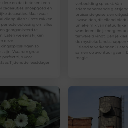
e deur en dat betekent een
verbeelding spreekt. Van
ol cadeautjes, snoepgoed en
adembenemende gletsjers 
lijke decoraties. Maar waar
bruisende geisers en uitges
e al die spullen? Grote zakken
lavavelden, dit eiland biedt
e perfecte oplossing om alles
unieke mix van natuurlijke
 en georganiseerd te
wonderen die je nergens an
. Laten we eens kijken
ter wereld vindt. Ben je kla
m deze
de mystieke landschappen 
kingsoplossingen zo
IJsland te verkennen? Late
ënt zijn. Waarom grote
samen op avontuur gaan! 
 perfect zijn voor
magie
klaas Tijdens de feestdagen