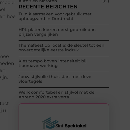
Auto’s en Motoren
(6 )
 mooie
RECENTE BERICHTEN
pel
Tuin klaarmaken voor gebruik met
men hoe
ophoogzand in Dordrecht
HPL platen kiezen eerst gebruik dan
prijzen vergelijken
Themafeest op locatie: dé sleutel tot een
onvergetelijke eerste indruk
rmee
Kies tempo boven intensiteit bij
kheden
traumaverwerking
en,
Jouw stijlvolle thuis start met deze
ijn.
vloertegels
Werk comfortabel en stijlvol met de
Ahrend 2020 extra verta
tact
j u