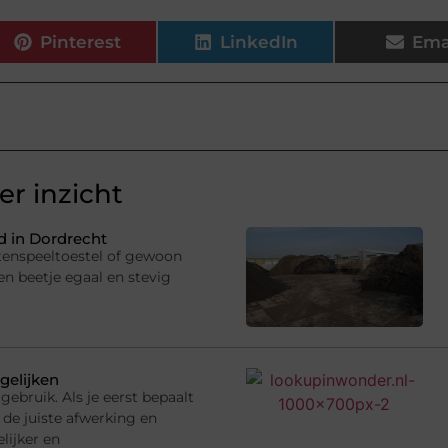
Pinterest
LinkedIn
Ema
r inzicht
 in Dordrecht
uitenspeeltoestel of gewoon
en beetje egaal en stevig
gelijken
gebruik. Als je eerst bepaalt
 de juiste afwerking en
lijker en