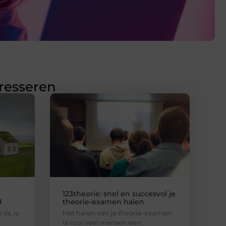
eresseren
123theorie: snel en succesvol je
d
theorie-examen halen
ijs, is
Het halen van je theorie-examen
is voor veel mensen een