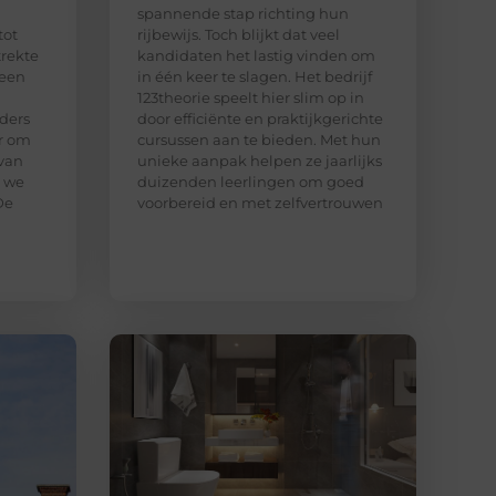
spannende stap richting hun
tot
rijbewijs. Toch blijkt dat veel
trekte
kandidaten het lastig vinden om
 een
in één keer te slagen. Het bedrijf
123theorie speelt hier slim op in
ders
door efficiënte en praktijkgerichte
ar om
cursussen aan te bieden. Met hun
van
unieke aanpak helpen ze jaarlijks
n we
duizenden leerlingen om goed
De
voorbereid en met zelfvertrouwen