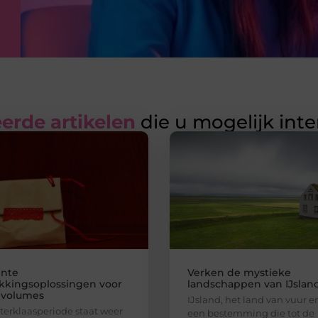
erde artikelen
die u mogelijk int
ënte
Verken de mystieke
kkingsoplossingen voor
landschappen van IJslan
 volumes
IJsland, het land van vuur en 
terklaasperiode staat weer
een bestemming die tot de