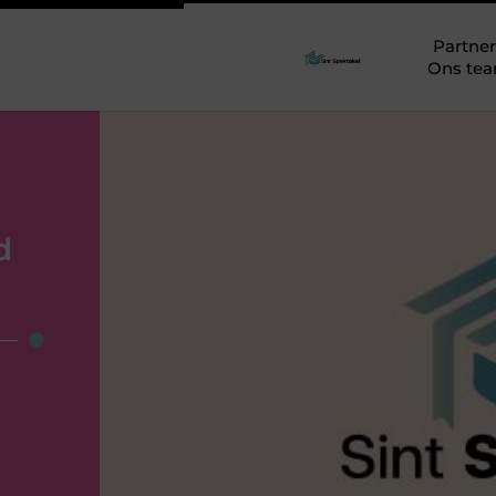
Partner
Ons te
d