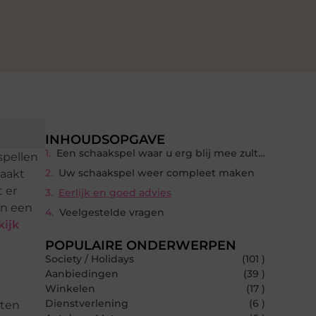
INHOUDSOPGAVE
Een schaakspel waar u erg blij mee zult zijn
spellen
Uw schaakspel weer compleet maken
maakt
 er
Eerlijk en goed advies
an een
Veelgestelde vragen
kijk
POPULAIRE ONDERWERPEN
Society / Holidays
(101 )
Aanbiedingen
(39 )
Winkelen
(17 )
Dienstverlening
(6 )
eten