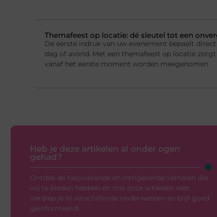
Themafeest op locatie: dé sleutel tot een onver
De eerste indruk van uw evenement bepaalt direct 
dag of avond. Met een themafeest op locatie zorgt
vanaf het eerste moment worden meegenomen
Heb je deze artikelen al onder ogen
gehad?
Ontdek de fascinerende en intrigerende verhalen die
wij te bieden hebben en mis onze artikelen niet.
Verdiep je in verschillende onderwerpen en blijf goed
geïnformeerd!