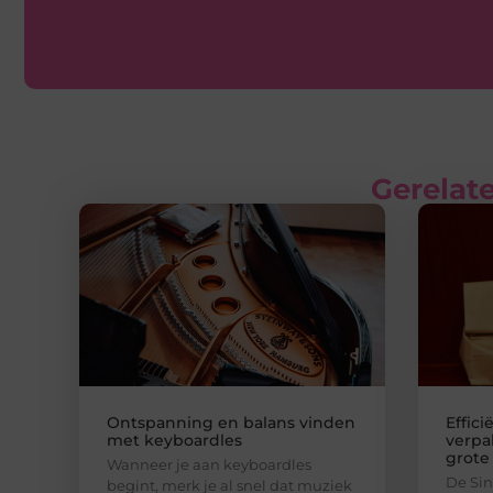
Gerelate
Ontspanning en balans vinden
Effici
met keyboardles
verpa
grote
Wanneer je aan keyboardles
De Sin
begint, merk je al snel dat muziek