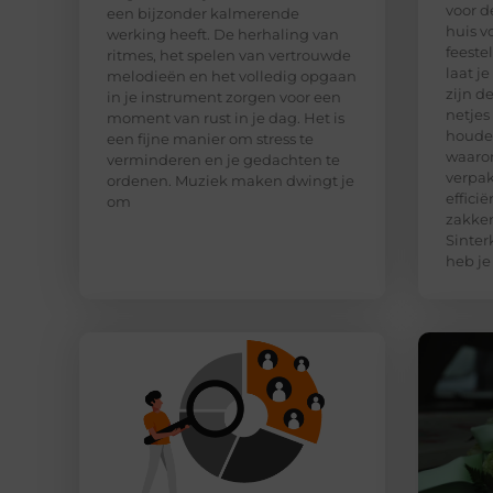
voor d
een bijzonder kalmerende
huis v
werking heeft. De herhaling van
feeste
ritmes, het spelen van vertrouwde
laat j
melodieën en het volledig opgaan
zijn d
in je instrument zorgen voor een
netjes
moment van rust in je dag. Het is
houden
een fijne manier om stress te
waaro
verminderen en je gedachten te
verpak
ordenen. Muziek maken dwingt je
effici
om
zakken
Sinter
heb je