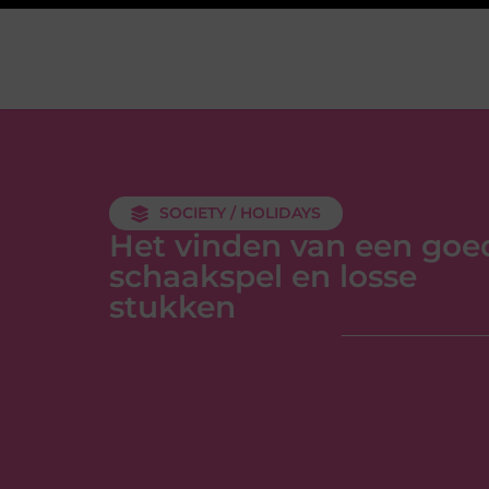
SOCIETY / HOLIDAYS
Het vinden van een goe
schaakspel en losse
stukken