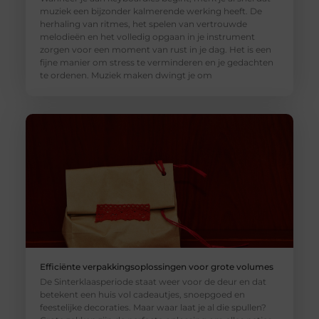
muziek een bijzonder kalmerende werking heeft. De
herhaling van ritmes, het spelen van vertrouwde
melodieën en het volledig opgaan in je instrument
zorgen voor een moment van rust in je dag. Het is een
fijne manier om stress te verminderen en je gedachten
te ordenen. Muziek maken dwingt je om
Efficiënte verpakkingsoplossingen voor grote volumes
De Sinterklaasperiode staat weer voor de deur en dat
betekent een huis vol cadeautjes, snoepgoed en
feestelijke decoraties. Maar waar laat je al die spullen?