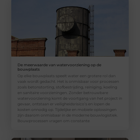
De meerwaarde van watervoorziening op de
bouwplaats
Op elke bouwplaats speelt water een grotere rol dan
vaak wordt gedacht. Het is onmisbaar voor processen
zoals betonstorting, stofbestrijding, reiniging, koeling
en sanitaire voorzieningen. Zonder betrouwbare
watervoorziening komt de voortgang van het project in
gevaar, ontstaan er veiligheidsrisico’s en lopen de
kosten onnodig op. Tijdelijke en mobiele oplossingen
zijn daarom onmisbaar in de moderne bouwlogistiek.
Bouwprocessen vragen om constante