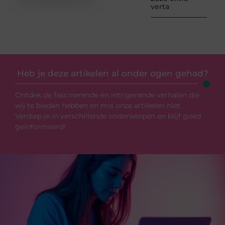
verta
Heb je deze artikelen al onder ogen gehad?
Ontdek de fascinerende en intrigerende verhalen die
wij te bieden hebben en mis onze artikelen niet.
Verdiep je in verschillende onderwerpen en blijf goed
geïnformeerd!