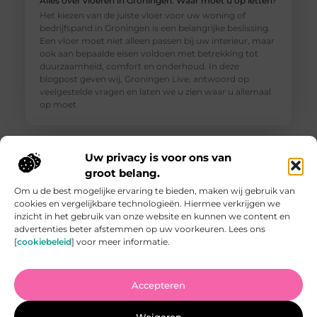
Alles over vloeren in Groningen: Waar moet u op letten?
Het kiezen van de juiste vloer voor uw woning of
bedrijfspand in Groningen is een belangrijke beslissing.
Een vloer moet niet alleen passen bij uw interieur, maar
ook aan bepaalde eisen voldoen met betrekking tot
duurzaamheid, comfort en onderhoud. In deze
blogpost geven wij, Groningen Live, antwoord op
veelgestelde vragen en laten we u zien waar u allemaal
op moet
Uw privacy is voor ons van
groot belang.
Om u de best mogelijke ervaring te bieden, maken wij gebruik van
cookies en vergelijkbare technologieën. Hiermee verkrijgen we
inzicht in het gebruik van onze website en kunnen we content en
advertenties beter afstemmen op uw voorkeuren. Lees ons
[
cookiebeleid
] voor meer informatie.
Accepteren
Vind de Beste Tuinman in Arnhem: Waar U Op Moet
Letten
Weigeren