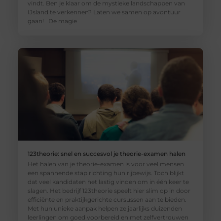
vindt. Ben je klaar om de mystieke landschappen van
IJsland te verkennen? Laten we samen op avontuur
gaan! De magie
123theorie: snel en succesvol je theorie-examen halen
Het halen van je theorie-examen is voor veel mensen
een spannende stap richting hun rijbewijs. Toch blijkt
dat veel kandidaten het lastig vinden om in één keer te
slagen. Het bedrijf 123theorie speelt hier slim op in door
efficiënte en praktijkgerichte cursussen aan te bieden.
Met hun unieke aanpak helpen ze jaarlijks duizenden
leerlingen om goed voorbereid en met zelfvertrouwen