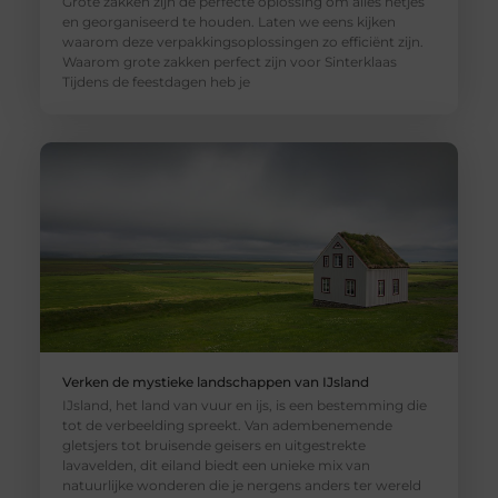
Grote zakken zijn de perfecte oplossing om alles netjes
en georganiseerd te houden. Laten we eens kijken
waarom deze verpakkingsoplossingen zo efficiënt zijn.
Waarom grote zakken perfect zijn voor Sinterklaas
Tijdens de feestdagen heb je
Verken de mystieke landschappen van IJsland
IJsland, het land van vuur en ijs, is een bestemming die
tot de verbeelding spreekt. Van adembenemende
gletsjers tot bruisende geisers en uitgestrekte
lavavelden, dit eiland biedt een unieke mix van
natuurlijke wonderen die je nergens anders ter wereld