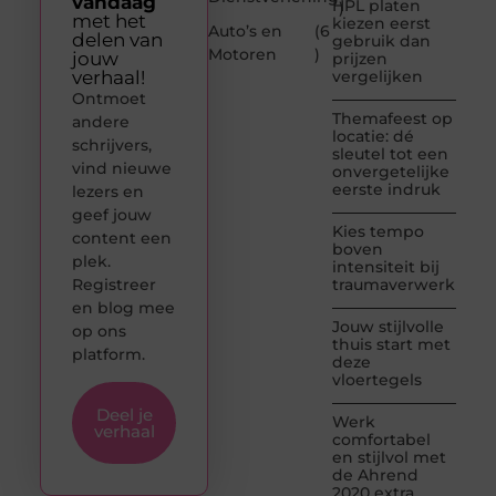
vandaag
HPL platen
)
met het
kiezen eerst
Auto’s en
(6
delen van
gebruik dan
Motoren
)
jouw
prijzen
verhaal!
vergelijken
Ontmoet
Themafeest op
andere
locatie: dé
schrijvers,
sleutel tot een
vind nieuwe
onvergetelijke
eerste indruk
lezers en
geef jouw
Kies tempo
content een
boven
plek.
intensiteit bij
Registreer
traumaverwerking
en blog mee
Jouw stijlvolle
op ons
thuis start met
platform.
deze
vloertegels
Deel je
Werk
verhaal
comfortabel
en stijlvol met
de Ahrend
2020 extra