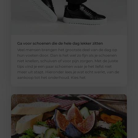
Ga voor schoenen die de hele dag lekker zitten
Veel mensen brengen het grootste deel van de dag op
hun voeten door. Dan is het wel zo fijn als je schoenen
niet knellen, schuiven of voor pijn zorgen. Met de juiste
tips vind je een paar schoenen waar je het liefst niet
meer uit stapt. Hieronder lees je wat echt werkt, van de
aankoop tot het onderhoud. Kies het