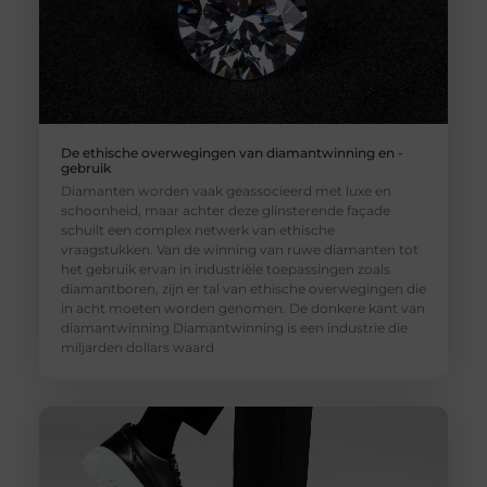
De ethische overwegingen van diamantwinning en -
gebruik
Diamanten worden vaak geassocieerd met luxe en
schoonheid, maar achter deze glinsterende façade
schuilt een complex netwerk van ethische
vraagstukken. Van de winning van ruwe diamanten tot
het gebruik ervan in industriële toepassingen zoals
diamantboren, zijn er tal van ethische overwegingen die
in acht moeten worden genomen. De donkere kant van
diamantwinning Diamantwinning is een industrie die
miljarden dollars waard