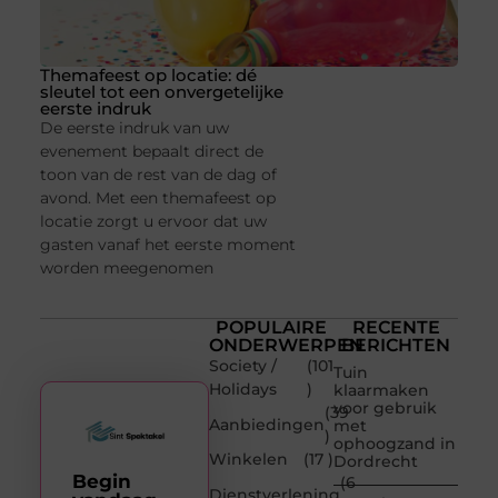
Themafeest op locatie: dé
sleutel tot een onvergetelijke
eerste indruk
De eerste indruk van uw
evenement bepaalt direct de
toon van de rest van de dag of
avond. Met een themafeest op
locatie zorgt u ervoor dat uw
gasten vanaf het eerste moment
worden meegenomen
POPULAIRE
RECENTE
ONDERWERPEN
BERICHTEN
Society /
(101
Tuin
Holidays
)
klaarmaken
voor gebruik
(39
Aanbiedingen
met
)
ophoogzand in
Winkelen
(17 )
Dordrecht
Begin
(6
Dienstverlening