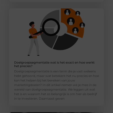
Doelgroepsegmentatie wat is het exact en hoe werkt
het precies?
Doelgroepsegmentatie is een term die je vast weleens
hebt gehoord, maar wat betekent het nu precies en hoe
kan het helpen bij het bereiken van jouw
marketingdoelen? In dit artikel nemen we je mee in de
wereld van doelgroepsegmentatie. We leggen uit wat
het is en waarom het zo belangrijk is om hier als bedrijf
in te investeren. Daarnaast geven