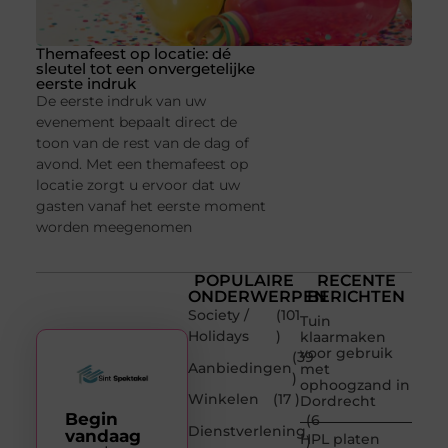
Themafeest op locatie: dé
sleutel tot een onvergetelijke
eerste indruk
De eerste indruk van uw
evenement bepaalt direct de
toon van de rest van de dag of
avond. Met een themafeest op
locatie zorgt u ervoor dat uw
gasten vanaf het eerste moment
worden meegenomen
POPULAIRE
RECENTE
ONDERWERPEN
BERICHTEN
Society /
(101
Tuin
Holidays
)
klaarmaken
voor gebruik
(39
Aanbiedingen
met
)
ophoogzand in
Winkelen
(17 )
Dordrecht
Begin
(6
Dienstverlening
vandaag
HPL platen
)