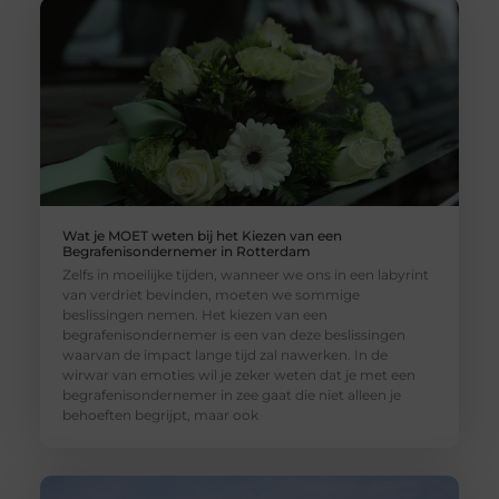
Wat je MOET weten bij het Kiezen van een
Begrafenisondernemer in Rotterdam
Zelfs in moeilijke tijden, wanneer we ons in een labyrint
van verdriet bevinden, moeten we sommige
beslissingen nemen. Het kiezen van een
begrafenisondernemer is een van deze beslissingen
waarvan de impact lange tijd zal nawerken. In de
wirwar van emoties wil je zeker weten dat je met een
begrafenisondernemer in zee gaat die niet alleen je
behoeften begrijpt, maar ook