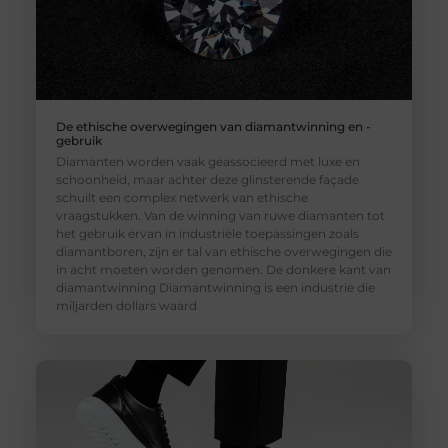
De ethische overwegingen van diamantwinning en -
gebruik
Diamanten worden vaak geassocieerd met luxe en
schoonheid, maar achter deze glinsterende façade
schuilt een complex netwerk van ethische
vraagstukken. Van de winning van ruwe diamanten tot
het gebruik ervan in industriële toepassingen zoals
diamantboren, zijn er tal van ethische overwegingen die
in acht moeten worden genomen. De donkere kant van
diamantwinning Diamantwinning is een industrie die
miljarden dollars waard