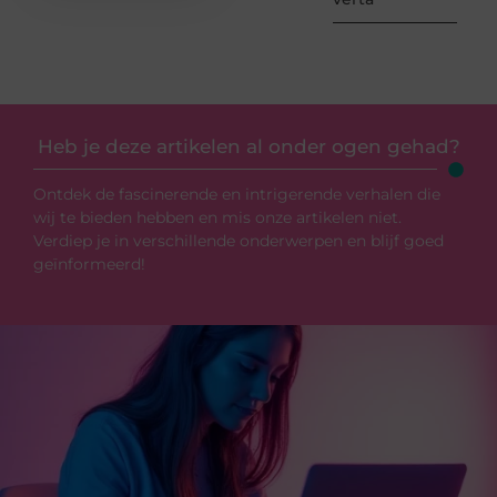
Heb je deze artikelen al onder ogen gehad?
Ontdek de fascinerende en intrigerende verhalen die
wij te bieden hebben en mis onze artikelen niet.
Verdiep je in verschillende onderwerpen en blijf goed
geïnformeerd!