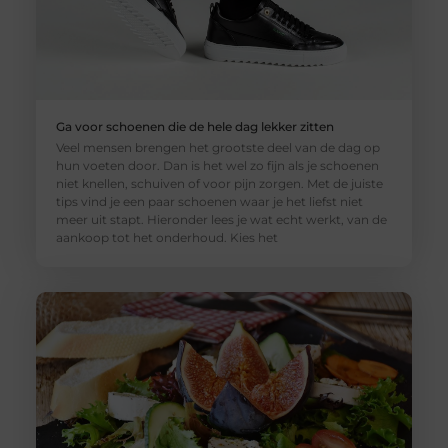
Ga voor schoenen die de hele dag lekker zitten
Veel mensen brengen het grootste deel van de dag op
hun voeten door. Dan is het wel zo fijn als je schoenen
niet knellen, schuiven of voor pijn zorgen. Met de juiste
tips vind je een paar schoenen waar je het liefst niet
meer uit stapt. Hieronder lees je wat echt werkt, van de
aankoop tot het onderhoud. Kies het