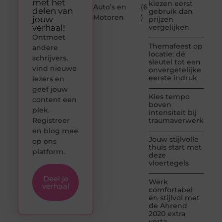
met het
kiezen eerst
Auto’s en
(6
delen van
gebruik dan
Motoren
)
jouw
prijzen
verhaal!
vergelijken
Ontmoet
Themafeest op
andere
locatie: dé
schrijvers,
sleutel tot een
vind nieuwe
onvergetelijke
eerste indruk
lezers en
geef jouw
Kies tempo
content een
boven
plek.
intensiteit bij
Registreer
traumaverwerking
en blog mee
Jouw stijlvolle
op ons
thuis start met
platform.
deze
vloertegels
Deel je
Werk
verhaal
comfortabel
en stijlvol met
de Ahrend
2020 extra
verta