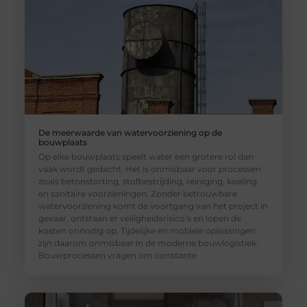
De meerwaarde van watervoorziening op de
bouwplaats
Op elke bouwplaats speelt water een grotere rol dan
vaak wordt gedacht. Het is onmisbaar voor processen
zoals betonstorting, stofbestrijding, reiniging, koeling
en sanitaire voorzieningen. Zonder betrouwbare
watervoorziening komt de voortgang van het project in
gevaar, ontstaan er veiligheidsrisico’s en lopen de
kosten onnodig op. Tijdelijke en mobiele oplossingen
zijn daarom onmisbaar in de moderne bouwlogistiek.
Bouwprocessen vragen om constante