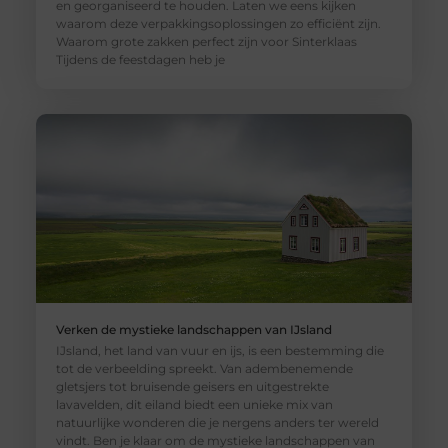
en georganiseerd te houden. Laten we eens kijken
waarom deze verpakkingsoplossingen zo efficiënt zijn.
Waarom grote zakken perfect zijn voor Sinterklaas
Tijdens de feestdagen heb je
Verken de mystieke landschappen van IJsland
IJsland, het land van vuur en ijs, is een bestemming die
tot de verbeelding spreekt. Van adembenemende
gletsjers tot bruisende geisers en uitgestrekte
lavavelden, dit eiland biedt een unieke mix van
natuurlijke wonderen die je nergens anders ter wereld
vindt. Ben je klaar om de mystieke landschappen van