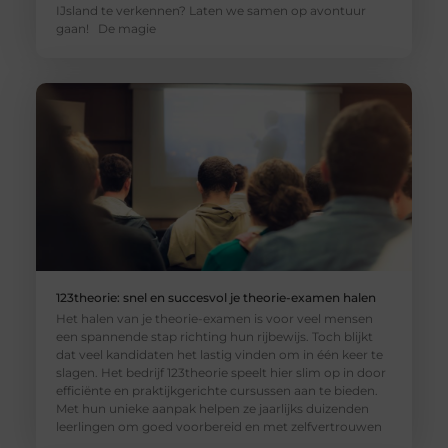
IJsland te verkennen? Laten we samen op avontuur
gaan! De magie
123theorie: snel en succesvol je theorie-examen halen
Het halen van je theorie-examen is voor veel mensen
een spannende stap richting hun rijbewijs. Toch blijkt
dat veel kandidaten het lastig vinden om in één keer te
slagen. Het bedrijf 123theorie speelt hier slim op in door
efficiënte en praktijkgerichte cursussen aan te bieden.
Met hun unieke aanpak helpen ze jaarlijks duizenden
leerlingen om goed voorbereid en met zelfvertrouwen