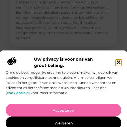
Het kiezen van de juiste vloer voor uw woning of
bedrijfspand in Groningen is een belangrijke beslissing.
Een vloer moet niet alleen passen bij uw interieur, maar
ook aan bepaalde eisen voldoen met betrekking tot
duurzaamheid, comfort en onderhoud. In deze
blogpost geven wij, Groningen Live, antwoord op
veelgestelde vragen en laten we u zien waar u allemaal
op moet
Uw privacy is voor ons van
groot belang.
Om u de best mogelijke ervaring te bieden, maken wij gebruik van
cookies en vergelijkbare technologieën. Hiermee verkrijgen we
inzicht in het gebruik van onze website en kunnen we content en
advertenties beter afstemmen op uw voorkeuren. Lees ons
[
cookiebeleid
] voor meer informatie.
Accepteren
Vind de Beste Tuinman in Arnhem: Waar U Op Moet
Letten
Weigeren
Het vinden van een goede tuinman in Arnhem kan een