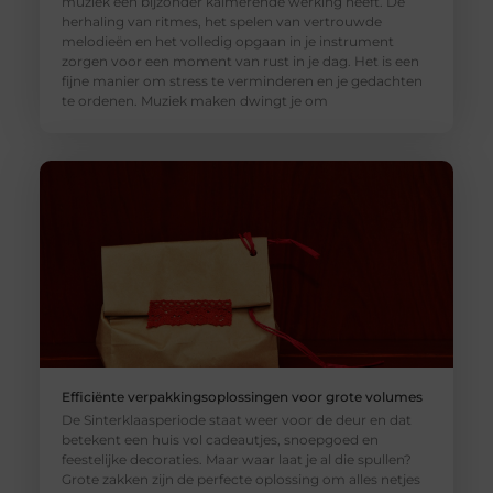
muziek een bijzonder kalmerende werking heeft. De
herhaling van ritmes, het spelen van vertrouwde
melodieën en het volledig opgaan in je instrument
zorgen voor een moment van rust in je dag. Het is een
fijne manier om stress te verminderen en je gedachten
te ordenen. Muziek maken dwingt je om
Efficiënte verpakkingsoplossingen voor grote volumes
De Sinterklaasperiode staat weer voor de deur en dat
betekent een huis vol cadeautjes, snoepgoed en
feestelijke decoraties. Maar waar laat je al die spullen?
Grote zakken zijn de perfecte oplossing om alles netjes