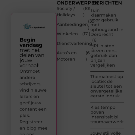
ONDERWERPEN
BERICHTEN
Society /
(101
Tuin
Holidays
)
klaarmaken
voor gebruik
(39
Aanbiedingen
met
)
ophoogzand in
Winkelen
(17 )
Dordrecht
Begin
(6
Dienstverlening
vandaag
HPL platen
)
met het
kiezen eerst
Auto’s en
(6
delen van
gebruik dan
Motoren
)
jouw
prijzen
verhaal!
vergelijken
Ontmoet
Themafeest op
andere
locatie: dé
schrijvers,
sleutel tot een
vind nieuwe
onvergetelijke
eerste indruk
lezers en
geef jouw
Kies tempo
content een
boven
plek.
intensiteit bij
Registreer
traumaverwerking
en blog mee
Jouw stijlvolle
op ons