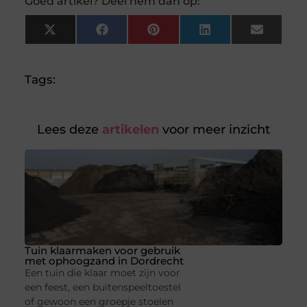
Goed artikel? Deel hem dan op:
X
Facebook
Pinterest
LinkedIn
Email
(Twitter)
Tags:
Lees deze
artikelen
voor meer inzicht
Tuin klaarmaken voor gebruik
met ophoogzand in Dordrecht
Een tuin die klaar moet zijn voor
een feest, een buitenspeeltoestel
of gewoon een groepje stoelen