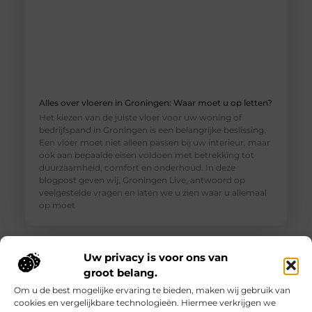
Alles over vloeren in Groningen: Waar moet u op letten?
Het kiezen van de juiste vloer voor uw woning of
bedrijfspand in Groningen is een belangrijke beslissing.
Een vloer moet niet alleen passen bij uw interieur, maar
ook aan bepaalde eisen voldoen met betrekking tot
duurzaamheid, comfort en onderhoud. In deze
blogpost geven wij, Groningen Live, antwoord op
veelgestelde vragen en laten we u zien waar u allemaal
op moet
Uw privacy is voor ons van
groot belang.
Om u de best mogelijke ervaring te bieden, maken wij gebruik van
cookies en vergelijkbare technologieën. Hiermee verkrijgen we