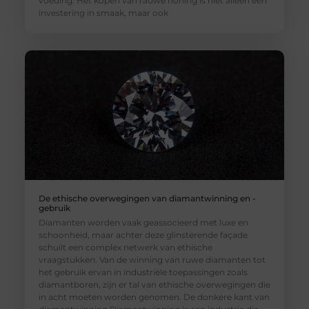
voeding. Het kopen van rauwe honing is niet alleen een
investering in smaak, maar ook
De ethische overwegingen van diamantwinning en -
gebruik
Diamanten worden vaak geassocieerd met luxe en
schoonheid, maar achter deze glinsterende façade
schuilt een complex netwerk van ethische
vraagstukken. Van de winning van ruwe diamanten tot
het gebruik ervan in industriële toepassingen zoals
diamantboren, zijn er tal van ethische overwegingen die
in acht moeten worden genomen. De donkere kant van