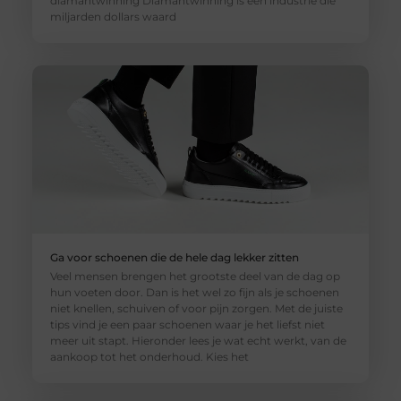
diamantwinning Diamantwinning is een industrie die
miljarden dollars waard
Ga voor schoenen die de hele dag lekker zitten
Veel mensen brengen het grootste deel van de dag op
hun voeten door. Dan is het wel zo fijn als je schoenen
niet knellen, schuiven of voor pijn zorgen. Met de juiste
tips vind je een paar schoenen waar je het liefst niet
meer uit stapt. Hieronder lees je wat echt werkt, van de
aankoop tot het onderhoud. Kies het