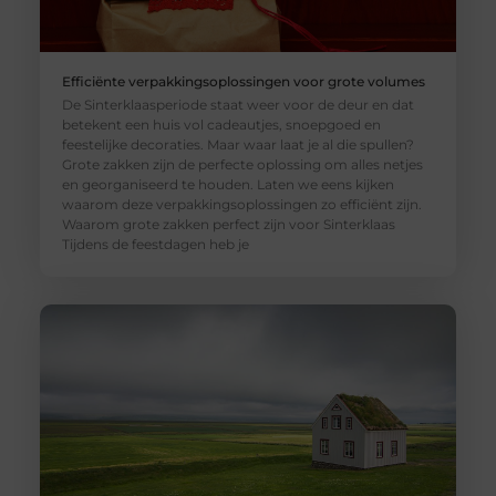
Efficiënte verpakkingsoplossingen voor grote volumes
De Sinterklaasperiode staat weer voor de deur en dat
betekent een huis vol cadeautjes, snoepgoed en
feestelijke decoraties. Maar waar laat je al die spullen?
Grote zakken zijn de perfecte oplossing om alles netjes
en georganiseerd te houden. Laten we eens kijken
waarom deze verpakkingsoplossingen zo efficiënt zijn.
Waarom grote zakken perfect zijn voor Sinterklaas
Tijdens de feestdagen heb je