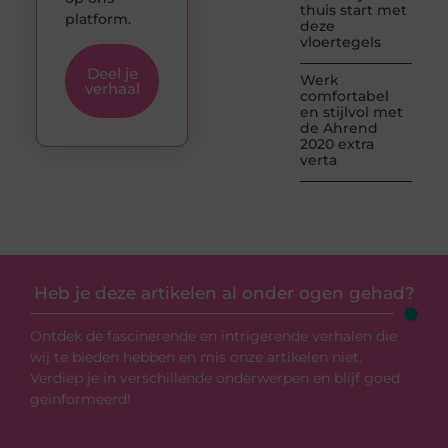
thuis start met
platform.
deze
vloertegels
Deel je
Werk
verhaal
comfortabel
en stijlvol met
de Ahrend
2020 extra
verta
Heb je deze artikelen al onder ogen gehad?
Ontdek de fascinerende en intrigerende verhalen die
wij te bieden hebben en mis onze artikelen niet.
Verdiep je in verschillende onderwerpen en blijf goed
geïnformeerd!