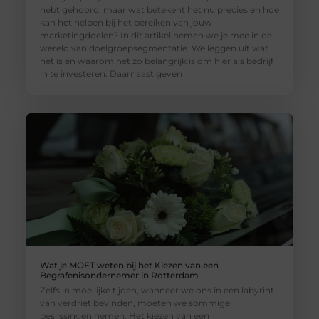
hebt gehoord, maar wat betekent het nu precies en hoe
kan het helpen bij het bereiken van jouw
marketingdoelen? In dit artikel nemen we je mee in de
wereld van doelgroepsegmentatie. We leggen uit wat
het is en waarom het zo belangrijk is om hier als bedrijf
in te investeren. Daarnaast geven
Wat je MOET weten bij het Kiezen van een
Begrafenisondernemer in Rotterdam
Zelfs in moeilijke tijden, wanneer we ons in een labyrint
van verdriet bevinden, moeten we sommige
beslissingen nemen. Het kiezen van een