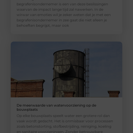
begrafenisondernemer is een van deze beslissingen
waarvan de impact lange tijd zal nawerken. In de
wirwar van emoties wil je zeker weten dat je met een
begrafenisondernemer in zee gaat die niet alleen je
behoeften begrijpt, maar ook
De meerwaarde van watervoorziening op de
bouwplaats
Op elke bouwplaats speelt water een grotere rol dan
vaak wordt gedacht. Het is onmisbaar voor processen
zoals betonstorting, stofbestrijding, reiniging, koeling
en sanitaire voorzieningen. Zonder betrouwbare