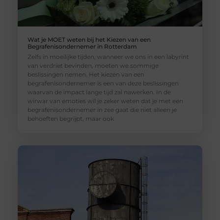
Wat je MOET weten bij het Kiezen van een
Begrafenisondernemer in Rotterdam
Zelfs in moeilijke tijden, wanneer we ons in een labyrint
van verdriet bevinden, moeten we sommige
beslissingen nemen. Het kiezen van een
begrafenisondernemer is een van deze beslissingen
waarvan de impact lange tijd zal nawerken. In de
wirwar van emoties wil je zeker weten dat je met een
begrafenisondernemer in zee gaat die niet alleen je
behoeften begrijpt, maar ook