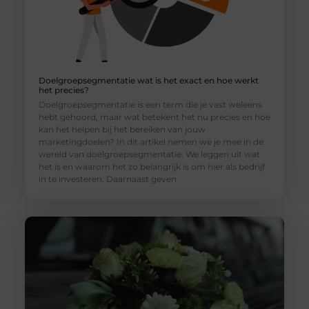
Doelgroepsegmentatie wat is het exact en hoe werkt
het precies?
Doelgroepsegmentatie is een term die je vast weleens
hebt gehoord, maar wat betekent het nu precies en hoe
kan het helpen bij het bereiken van jouw
marketingdoelen? In dit artikel nemen we je mee in de
wereld van doelgroepsegmentatie. We leggen uit wat
het is en waarom het zo belangrijk is om hier als bedrijf
in te investeren. Daarnaast geven