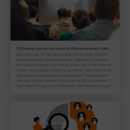
123theorie: snel en succesvol je theorie-examen halen
Het halen van je theorie-examen is voor veel mensen
een spannende stap richting hun rijbewijs. Toch blijkt
dat veel kandidaten het lastig vinden om in één keer te
slagen. Het bedrijf 123theorie speelt hier slim op in door
efficiënte en praktijkgerichte cursussen aan te bieden.
Met hun unieke aanpak helpen ze jaarlijks duizenden
leerlingen om goed voorbereid en met zelfvertrouwen