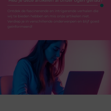
Heb je deze artikelen al onder ogen gehad?
Ontdek de fascinerende en intrigerende verhalen die
wij te bieden hebben en mis onze artikelen niet.
Verdiep je in verschillende onderwerpen en blijf goed
geïnformeerd!