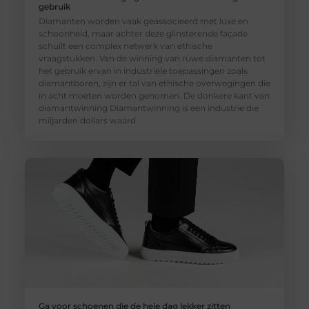
gebruik
Diamanten worden vaak geassocieerd met luxe en
schoonheid, maar achter deze glinsterende façade
schuilt een complex netwerk van ethische
vraagstukken. Van de winning van ruwe diamanten tot
het gebruik ervan in industriële toepassingen zoals
diamantboren, zijn er tal van ethische overwegingen die
in acht moeten worden genomen. De donkere kant van
diamantwinning Diamantwinning is een industrie die
miljarden dollars waard
Ga voor schoenen die de hele dag lekker zitten