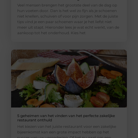
Veel mensen brengen het grootste deel van de dag op
hun voeten door. Dan is het wel zo fijn als je schoenen
niet knellen, schuiven of voor pijn zorgen. Met de juiste
tips vind je een paar schoenen waar je het liefst niet
meer uit stapt. Hieronder lees je wat echt werkt, van de
aankoop tot het onderhoud. Kies het
5 geheimen van het vinden van het perfecte zakelijke
restaurant onthuld
Het kiezen van het juiste restaurant voor een zakelijke
bijeenkomst kan een grote impact hebben op het
succes van uw vergadering. Of het nu gaat om een