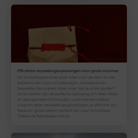
Efficiënte verpakkingsoplossingen voor grote volumes
De Sinterklaasperiode staat weer voor de deur en dat
betekent een huis vol cadeautjes, snoepgoed en
feestelijke decoraties. Maar waar laat je al die spullen?
Grote zakken zijn de perfecte oplossing om alles netjes
en georganiseerd te houden. Laten we eens kijken
waarom deze verpakkingsoplossingen zo efficiënt zijn.
Waarom grote zakken perfect zijn voor Sinterklaas
Tijdens de feestdagen heb je