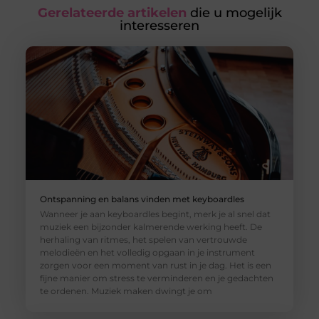
Gerelateerde artikelen
die u mogelijk
interesseren
Ontspanning en balans vinden met keyboardles
Wanneer je aan keyboardles begint, merk je al snel dat
muziek een bijzonder kalmerende werking heeft. De
herhaling van ritmes, het spelen van vertrouwde
melodieën en het volledig opgaan in je instrument
zorgen voor een moment van rust in je dag. Het is een
fijne manier om stress te verminderen en je gedachten
te ordenen. Muziek maken dwingt je om