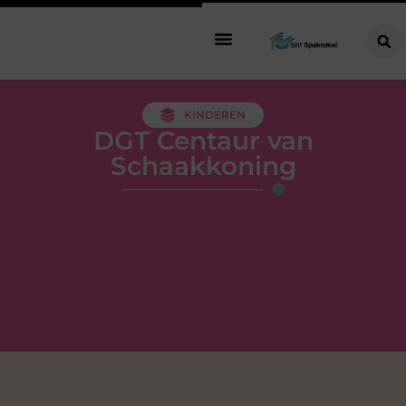
KINDEREN
DGT Centaur van
Schaakkoning