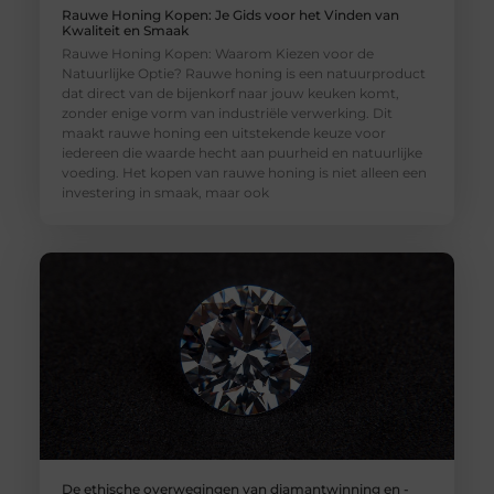
Rauwe Honing Kopen: Je Gids voor het Vinden van
Kwaliteit en Smaak
Rauwe Honing Kopen: Waarom Kiezen voor de
Natuurlijke Optie? Rauwe honing is een natuurproduct
dat direct van de bijenkorf naar jouw keuken komt,
zonder enige vorm van industriële verwerking. Dit
maakt rauwe honing een uitstekende keuze voor
iedereen die waarde hecht aan puurheid en natuurlijke
voeding. Het kopen van rauwe honing is niet alleen een
investering in smaak, maar ook
De ethische overwegingen van diamantwinning en -