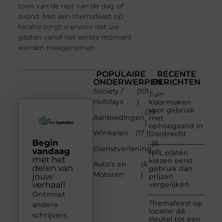
toon van de rest van de dag of
avond. Met een themafeest op
locatie zorgt u ervoor dat uw
gasten vanaf het eerste moment
worden meegenomen
POPULAIRE
RECENTE
ONDERWERPEN
BERICHTEN
Society /
(101
Tuin
Holidays
)
klaarmaken
voor gebruik
(39
Aanbiedingen
met
)
ophoogzand in
Winkelen
(17 )
Dordrecht
Begin
(6
Dienstverlening
vandaag
HPL platen
)
met het
kiezen eerst
Auto’s en
(6
delen van
gebruik dan
Motoren
)
jouw
prijzen
verhaal!
vergelijken
Ontmoet
Themafeest op
andere
locatie: dé
schrijvers,
sleutel tot een