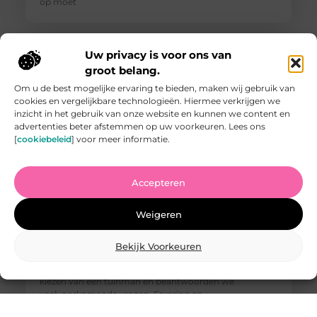
op moet
Uw privacy is voor ons van
groot belang.
Om u de best mogelijke ervaring te bieden, maken wij gebruik van
cookies en vergelijkbare technologieën. Hiermee verkrijgen we
inzicht in het gebruik van onze website en kunnen we content en
advertenties beter afstemmen op uw voorkeuren. Lees ons
[
cookiebeleid
] voor meer informatie.
Accepteren
Vind de Beste Tuinman in Arnhem: Waar U Op Moet
Letten
Weigeren
Het vinden van een goede tuinman in Arnhem kan een
uitdaging zijn. U wilt iemand die uw tuin kan
omtoveren tot een paradijs van rust en schoonheid,
Bekijk Voorkeuren
maar hoe weet u wie u kunt vertrouwen? In deze
blogpost geven we u tips waar u op moet letten bij het
kiezen van een tuinman en beantwoorden we
veelvoorkomende vragen. Ervaring en