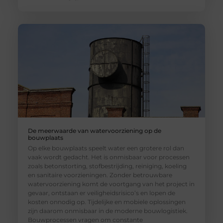
De meerwaarde van watervoorziening op de
bouwplaats
Op elke bouwplaats speelt water een grotere rol dan
vaak wordt gedacht. Het is onmisbaar voor processen
zoals betonstorting, stofbestrijding, reiniging, koeling
en sanitaire voorzieningen. Zonder betrouwbare
watervoorziening komt de voortgang van het project in
gevaar, ontstaan er veiligheidsrisico’s en lopen de
kosten onnodig op. Tijdelijke en mobiele oplossingen
zijn daarom onmisbaar in de moderne bouwlogistiek.
Bouwprocessen vragen om constante