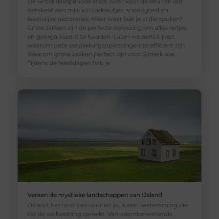
De Sinterklaasperiode staat weer voor de deur en dat
betekent een huis vol cadeautjes, snoepgoed en
feestelijke decoraties. Maar waar laat je al die spullen?
Grote zakken zijn de perfecte oplossing om alles netjes
en georganiseerd te houden. Laten we eens kijken
waarom deze verpakkingsoplossingen zo efficiënt zijn.
Waarom grote zakken perfect zijn voor Sinterklaas
Tijdens de feestdagen heb je
Verken de mystieke landschappen van IJsland
IJsland, het land van vuur en ijs, is een bestemming die
tot de verbeelding spreekt. Van adembenemende