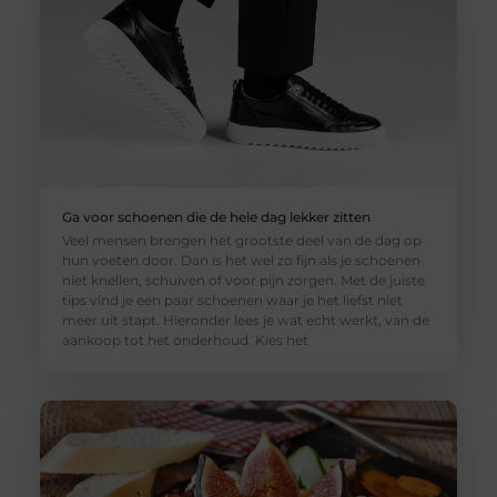
Ga voor schoenen die de hele dag lekker zitten
Veel mensen brengen het grootste deel van de dag op
hun voeten door. Dan is het wel zo fijn als je schoenen
niet knellen, schuiven of voor pijn zorgen. Met de juiste
tips vind je een paar schoenen waar je het liefst niet
meer uit stapt. Hieronder lees je wat echt werkt, van de
aankoop tot het onderhoud. Kies het