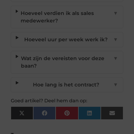
Hoeveel verdien ik als sales
▼
medewerker?
Hoeveel uur per week werk ik?
▼
Wat zijn de vereisten voor deze
▼
baan?
Hoe lang is het contract?
▼
Goed artikel? Deel hem dan op:
X
Facebook
Pinterest
LinkedIn
Email
(Twitter)