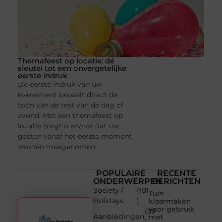
Themafeest op locatie: dé
sleutel tot een onvergetelijke
eerste indruk
De eerste indruk van uw
evenement bepaalt direct de
toon van de rest van de dag of
avond. Met een themafeest op
locatie zorgt u ervoor dat uw
gasten vanaf het eerste moment
worden meegenomen
POPULAIRE
RECENTE
ONDERWERPEN
BERICHTEN
Society /
(101
Tuin
Holidays
)
klaarmaken
voor gebruik
(39
Aanbiedingen
met
)