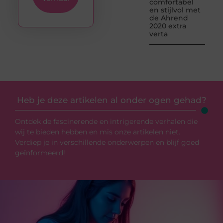
comfortabel
en stijlvol met
de Ahrend
2020 extra
verta
Heb je deze artikelen al onder ogen gehad?
Ontdek de fascinerende en intrigerende verhalen die
wij te bieden hebben en mis onze artikelen niet.
Verdiep je in verschillende onderwerpen en blijf goed
geïnformeerd!