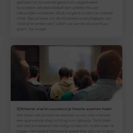
gletsjers tot bruisende geisers en uitgestrekte
lavavelden, dit eiland biedt een unieke mix van
natuurlijke wonderen die je nergens anders ter wereld
vindt. Ben je klaar om de mystieke landschappen van
IJsland te verkennen? Laten we samen op avontuur
gaan! De magie
123theorie: snel en succesvol je theorie-examen halen
Het halen van je theorie-examen is voor veel mensen
een spannende stap richting hun rijbewijs. Toch blijkt
dat veel kandidaten het lastig vinden om in één keer te
slagen. Het bedrijf 123theorie speelt hier slim op in door