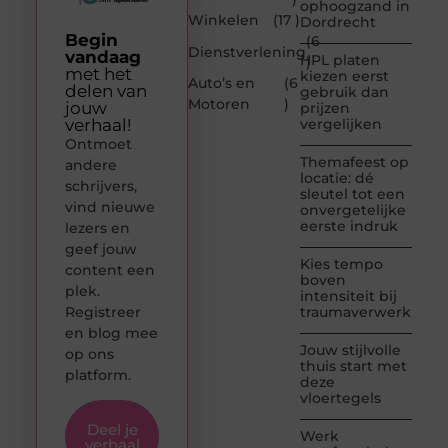
ophoogzand in
Winkelen
(17 )
Dordrecht
Begin
(6
Dienstverlening
vandaag
HPL platen
)
met het
kiezen eerst
Auto’s en
(6
delen van
gebruik dan
Motoren
)
jouw
prijzen
verhaal!
vergelijken
Ontmoet
Themafeest op
andere
locatie: dé
schrijvers,
sleutel tot een
vind nieuwe
onvergetelijke
eerste indruk
lezers en
geef jouw
Kies tempo
content een
boven
plek.
intensiteit bij
Registreer
traumaverwerking
en blog mee
Jouw stijlvolle
op ons
thuis start met
platform.
deze
vloertegels
Deel je
Werk
verhaal