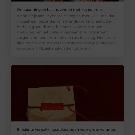
Ontspanning en balans vinden met keyboardles
Wanneer je aan keyboardles begint, merk je al snel dat
muziek een bijzonder kalmerende werking heeft. De
herhaling van ritmes, het spelen van vertrouwde
melodieën en het volledig opgaan in je instrument
zorgen voor een moment van rust in je dag. Het is een
fijne manier om stress te verminderen en je gedachten
te ordenen. Muziek maken dwingt je om
Efficiënte verpakkingsoplossingen voor grote volumes