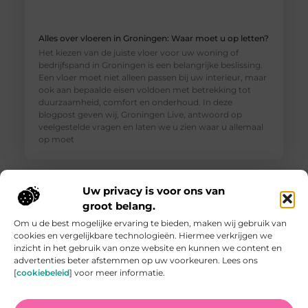
Alles over vloeren in Groningen: Waar moet u op letten?
Het kiezen van de juiste vloer voor uw woning of
bedrijfspand in Groningen is een belangrijke beslissing.
Een vloer moet niet alleen passen bij uw interieur, maar
ook aan bepaalde eisen voldoen met betrekking tot
duurzaamheid, comfort en onderhoud. In deze
blogpost geven wij, Groningen Live, antwoord op
veelgestelde vragen en laten we u zien waar u allemaal
op moet
Uw privacy is voor ons van
groot belang.
Om u de best mogelijke ervaring te bieden, maken wij gebruik van
cookies en vergelijkbare technologieën. Hiermee verkrijgen we
inzicht in het gebruik van onze website en kunnen we content en
advertenties beter afstemmen op uw voorkeuren. Lees ons
[
cookiebeleid
] voor meer informatie.