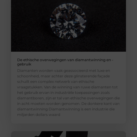
De ethische overwegingen van diamantwinning en -
gebruik
Diamanten worden vaak geassocieerd met luxe en
schoonheid, maar achter deze glinsterende façade
schuilt een complex netwerk van ethische
vraagstukken. Van de winning van ruwe diamanten tot
het gebruik ervan in industriële toepassingen zoals
diamantboren, zijn er tal van ethische overwegingen die
in acht moeten worden genomen. De donkere kant van
diamantwinning Diamantwinning is een industrie die
miljarden dollars waard