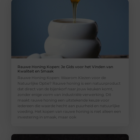
Rauwe Honing Kopen: Je Gids voor het Vinden van
Kwaliteit en Smaak
Rauwe Honing Kopen: Waarom Kiezen voor de
Natuurlijke Optie? Rauwe honing is een natuurproduct
dat direct van de bijenkorf naar jouw keuken komt,
zonder enige vorm van industriële verwerking. Dit
maakt rauwe honing een uitstekende keuze voor
iedereen die waarde hecht aan puurheid en natuurlijke
voeding. Het kopen van rauwe honing is niet alleen een
investering in smaak, maar ook