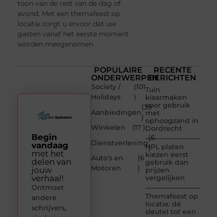
toon van de rest van de dag of
avond. Met een themafeest op
locatie zorgt u ervoor dat uw
gasten vanaf het eerste moment
worden meegenomen
POPULAIRE
RECENTE
ONDERWERPEN
BERICHTEN
Society /
(101
Tuin
Holidays
)
klaarmaken
voor gebruik
(39
Aanbiedingen
met
)
ophoogzand in
Winkelen
(17 )
Dordrecht
Begin
(6
Dienstverlening
vandaag
HPL platen
)
met het
kiezen eerst
Auto’s en
(6
delen van
gebruik dan
Motoren
)
jouw
prijzen
verhaal!
vergelijken
Ontmoet
Themafeest op
andere
locatie: dé
schrijvers,
sleutel tot een