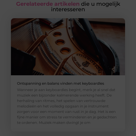
Gerelateerde artikelen
die u mogelijk
interesseren
Ontspanning en balans vinden met keyboardles
Wanneer je aan keyboardles begint, merk je al snel dat
muziek een bijzonder kalmerende werking heeft. De
herhaling van ritmes, het spelen van vertrouwde
melodieën en het volledig opgaan in je instrument
zorgen voor een moment van rust in je dag. Het is een
fijne manier om stress te verminderen en je gedachten
te ordenen. Muziek maken dwingt je om