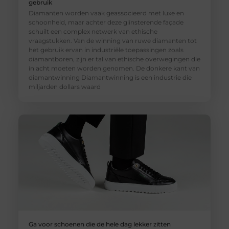
gebruik
Diamanten worden vaak geassocieerd met luxe en
schoonheid, maar achter deze glinsterende façade
schuilt een complex netwerk van ethische
vraagstukken. Van de winning van ruwe diamanten tot
het gebruik ervan in industriële toepassingen zoals
diamantboren, zijn er tal van ethische overwegingen die
in acht moeten worden genomen. De donkere kant van
diamantwinning Diamantwinning is een industrie die
miljarden dollars waard
Ga voor schoenen die de hele dag lekker zitten