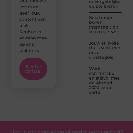
vind nieuwe
onvergetelijke
eerste indruk
lezers en
geef jouw
Kies tempo
content een
boven
plek.
intensiteit bij
Registreer
traumaverwerking
en blog mee
Jouw stijlvolle
op ons
thuis start met
platform.
deze
vloertegels
Deel je
Werk
verhaal
comfortabel
en stijlvol met
de Ahrend
2020 extra
verta
Heb je deze artikelen al onder ogen gehad?