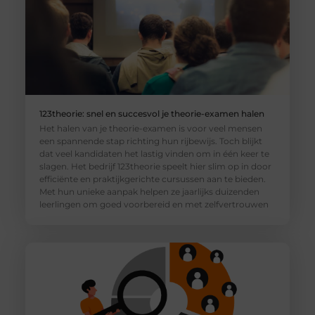
123theorie: snel en succesvol je theorie-examen halen
Het halen van je theorie-examen is voor veel mensen
een spannende stap richting hun rijbewijs. Toch blijkt
dat veel kandidaten het lastig vinden om in één keer te
slagen. Het bedrijf 123theorie speelt hier slim op in door
efficiënte en praktijkgerichte cursussen aan te bieden.
Met hun unieke aanpak helpen ze jaarlijks duizenden
leerlingen om goed voorbereid en met zelfvertrouwen