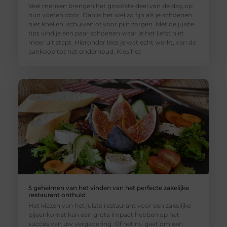
Veel mensen brengen het grootste deel van de dag op
hun voeten door. Dan is het wel zo fijn als je schoenen
niet knellen, schuiven of voor pijn zorgen. Met de juiste
tips vind je een paar schoenen waar je het liefst niet
meer uit stapt. Hieronder lees je wat echt werkt, van de
aankoop tot het onderhoud. Kies het
5 geheimen van het vinden van het perfecte zakelijke
restaurant onthuld
Het kiezen van het juiste restaurant voor een zakelijke
bijeenkomst kan een grote impact hebben op het
succes van uw vergadering. Of het nu gaat om een