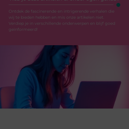
Ontdek de fascinerende en intrigerende verhalen die
wij te bieden hebben en mis onze artikelen niet.
Verdiep je in verschillende onderwerpen en blijf goed
geïnformeerd!