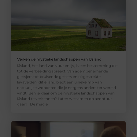
Verken de mystieke landschappen van IJsland
IJsland, het land van vuur en ijs, is een bestemming die
tot de verbeelding spreekt. Van adembenemende
gletsjers tot bruisende geisers en uitgestrekte
lavavelden, dit eiland biedt een unieke mix van
natuurlijke wonderen die je nergens anders ter wereld
vindt. Ben je klaar om de mystieke landschappen van
IJsland te verkennen? Laten we samen op avontuur
gaan! De magie