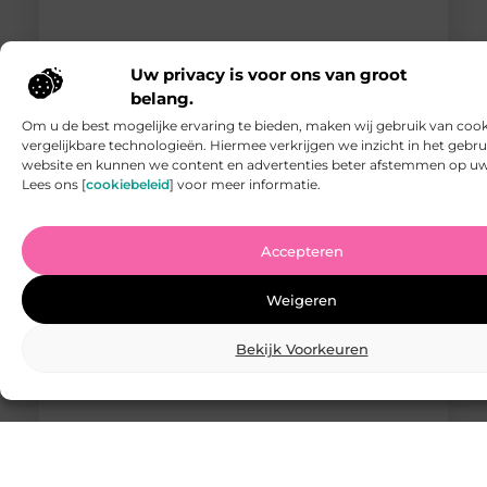
Uw privacy is voor ons van groot
belang.
Om u de best mogelijke ervaring te bieden, maken wij gebruik van cook
Ontdek de Magie van Kinderopvang in 's
vergelijkbare technologieën. Hiermee verkrijgen we inzicht in het gebr
Hertogenbosch voor Elk Kind
website en kunnen we content en advertenties beter afstemmen op u
Ontdek de Geschiedenis en Missie van Kinderopvang ’s
Lees ons [
cookiebeleid
] voor meer informatie.
Hertogenbosch Welkom bij Kinderopvang ’s
Hertogenbosch, een plek waar liefdevolle zorg en
innovatieve educatie samenkomen om jouw kind een
Accepteren
prachtige start te geven. Onze kinderopvang heeft een
rijke geschiedenis van betrokkenheid bij de lokale
gemeenschap en het bieden van hoogwaardige
Weigeren
kinderzorg. Sinds onze oprichting hebben we ons
gericht op het creëren van
Bekijk Voorkeuren