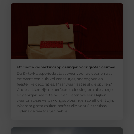
Efficiënte verpakkingsoplossingen voor grote volumes
De Sinterklaasperiode staat weer voor de deur en dat
betekent een huis vol cadeautjes, snoepgoed en
feestelijke decoraties. Maar waar laat je al die spullen?
Grote zakken zijn de perfecte oplossing om alles netjes
en georganiseerd te houden. Laten we eens kijken
waarom deze verpakkingsoplossingen zo efficiënt zijn.
Waarom grote zakken perfect zijn voor Sinterklaas
Tijdens de feestdagen heb je