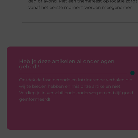
dag of avond. Met een themafeest op locatie zorgt
vanaf het eerste moment worden meegenomen
Heb je deze artikelen al onder ogen
gehad?
Ontdek de fascinerende en intrigerende verhalen die
wij te bieden hebben en mis onze artikelen niet.
Verdiep je in verschillende onderwerpen en blijf goed
geïnformeerd!