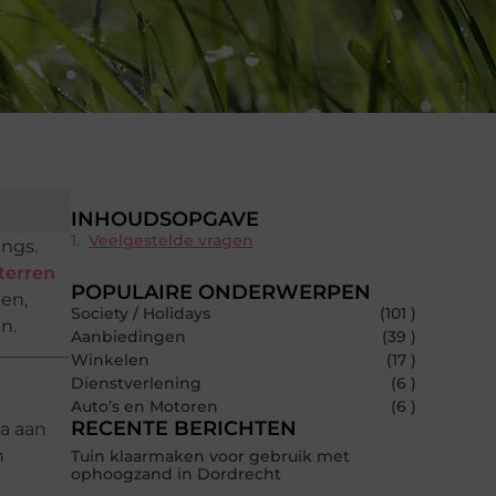
INHOUDSOPGAVE
Veelgestelde vragen
ings.
terren
POPULAIRE ONDERWERPEN
ten,
Society / Holidays
(101 )
n.
Aanbiedingen
(39 )
Winkelen
(17 )
Dienstverlening
(6 )
Auto’s en Motoren
(6 )
RECENTE BERICHTEN
la aan
n
Tuin klaarmaken voor gebruik met
ophoogzand in Dordrecht