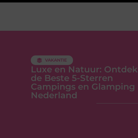
VAKANTIE
Luxe en Natuur: Ontdek
de Beste 5-Sterren
Campings en Glamping 
Nederland