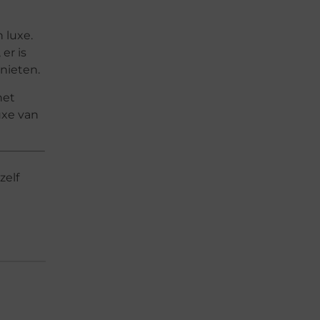
 luxe.
er is
nieten.
het
uxe van
n
zelf