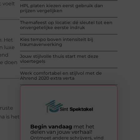
 voelt
HPL platen kiezen eerst gebruik dan
prijzen vergelijken
Themafeest op locatie: dé sleutel tot een
onvergetelijke eerste indruk
Kies tempo boven intensiteit bij
n. Het
traumaverwerking
n luxe
mend
Jouw stijlvolle thuis start met deze
vloertegels
te doen
Werk comfortabel en stijlvol met de
Ahrend 2020 extra verta
ruste
a is het
Begin vandaag
met het
delen van jouw verhaal!
Ontmoet andere schrijvers, vind