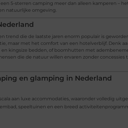
op een 5-sterren camping meer dan alleen kamperen – het
een natuurlijke omgeving.
Nederland
en trend die de laatste jaren enorm populair is geworde
e, maar met het comfort van een hotelverblijf. Denk aa
oning en kingsize bedden, of boomhutten met adembene
 mensen die de natuur willen ervaren zonder concessies 
amping en glamping in Nederland
scala aan luxe accommodaties, waaronder volledig uitge
embad, speeltuinen en een breed activiteitenprogramm