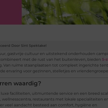
ceerd Door Sint Spektakel
uur, gastvrije cultuur en uitstekend onderhouden camp
e combineert met de rust van het buitenleven, bieden
5-s
g. Van ruime staanplaatsen tot compleet ingerichte ten
ervaring voor gezinnen, stelletjes en vriendengroepe
rren waardig?
luxe faciliteiten, uitmuntende service en een breed sca
ellnesscentra, restaurants met lokale specialiteiten e
t er veel aandacht besteed aan comfort, hygiëne en