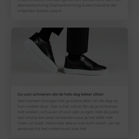
diamantwinning Diamantwinning is een industrie die
miljarden dollars waard
Ga voor schoenen die de hele dag lekker zitten
Veel mensen brengen het grootste deel van de dag op
hun voeten door. Dan is het wel zo fijn als je schoenen
niet knellen, schuiven of voor pijn zorgen. Met de juiste
tips vind je een paar schoenen waar je het liefst niet
meer uit stapt. Hieronder lees je wat echt werkt, van de
aankoop tot het onderhoud. Kies het