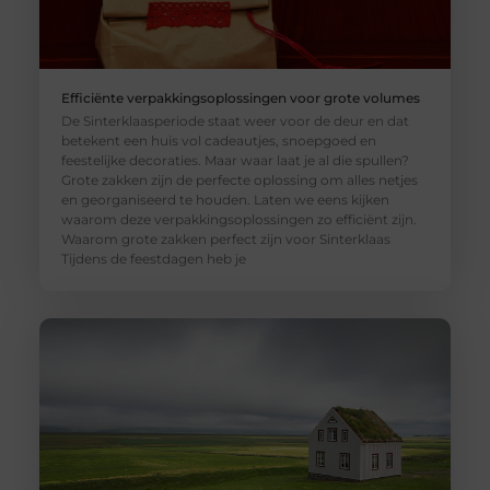
Efficiënte verpakkingsoplossingen voor grote volumes
De Sinterklaasperiode staat weer voor de deur en dat
betekent een huis vol cadeautjes, snoepgoed en
feestelijke decoraties. Maar waar laat je al die spullen?
Grote zakken zijn de perfecte oplossing om alles netjes
en georganiseerd te houden. Laten we eens kijken
waarom deze verpakkingsoplossingen zo efficiënt zijn.
Waarom grote zakken perfect zijn voor Sinterklaas
Tijdens de feestdagen heb je