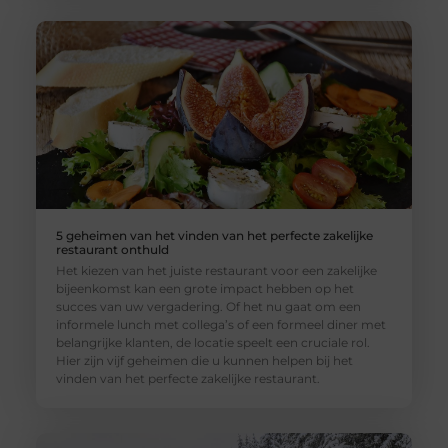
5 geheimen van het vinden van het perfecte zakelijke
restaurant onthuld
Het kiezen van het juiste restaurant voor een zakelijke
bijeenkomst kan een grote impact hebben op het
succes van uw vergadering. Of het nu gaat om een
informele lunch met collega’s of een formeel diner met
belangrijke klanten, de locatie speelt een cruciale rol.
Hier zijn vijf geheimen die u kunnen helpen bij het
vinden van het perfecte zakelijke restaurant.