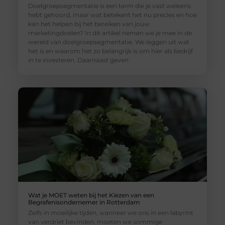
Doelgroepsegmentatie is een term die je vast weleens
hebt gehoord, maar wat betekent het nu precies en hoe
kan het helpen bij het bereiken van jouw
marketingdoelen? In dit artikel nemen we je mee in de
wereld van doelgroepsegmentatie. We leggen uit wat
het is en waarom het zo belangrijk is om hier als bedrijf
in te investeren. Daarnaast geven
Wat je MOET weten bij het Kiezen van een
Begrafenisondernemer in Rotterdam
Zelfs in moeilijke tijden, wanneer we ons in een labyrint
van verdriet bevinden, moeten we sommige