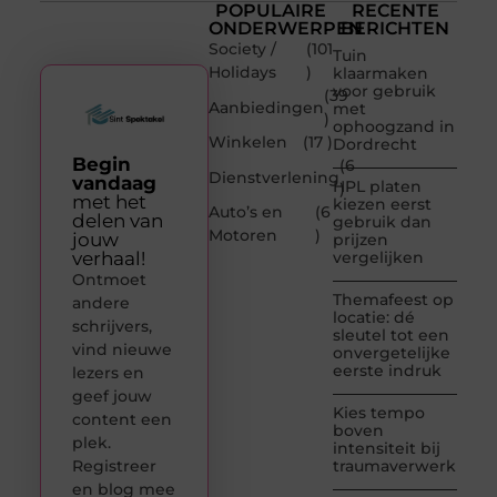
POPULAIRE
RECENTE
ONDERWERPEN
BERICHTEN
Society /
(101
Tuin
Holidays
)
klaarmaken
voor gebruik
(39
Aanbiedingen
met
)
ophoogzand in
Winkelen
(17 )
Dordrecht
Begin
(6
Dienstverlening
vandaag
HPL platen
)
met het
kiezen eerst
Auto’s en
(6
delen van
gebruik dan
Motoren
)
jouw
prijzen
verhaal!
vergelijken
Ontmoet
Themafeest op
andere
locatie: dé
schrijvers,
sleutel tot een
vind nieuwe
onvergetelijke
eerste indruk
lezers en
geef jouw
Kies tempo
content een
boven
plek.
intensiteit bij
Registreer
traumaverwerking
en blog mee