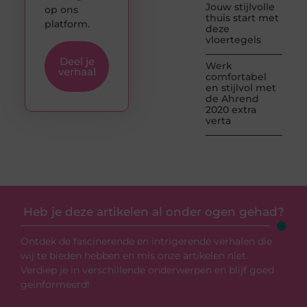
Jouw stijlvolle
op ons
thuis start met
platform.
deze
vloertegels
Deel je
Werk
verhaal
comfortabel
en stijlvol met
de Ahrend
2020 extra
verta
Heb je deze artikelen al onder ogen gehad?
Ontdek de fascinerende en intrigerende verhalen die
wij te bieden hebben en mis onze artikelen niet.
Verdiep je in verschillende onderwerpen en blijf goed
geïnformeerd!