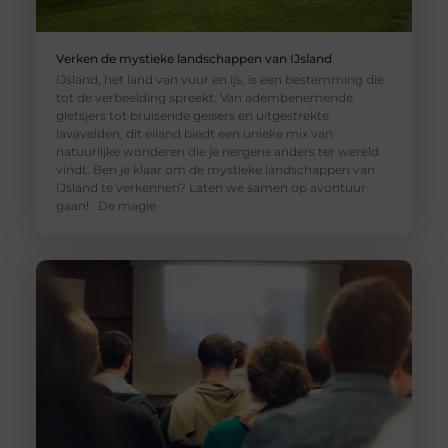
Verken de mystieke landschappen van IJsland
IJsland, het land van vuur en ijs, is een bestemming die
tot de verbeelding spreekt. Van adembenemende
gletsjers tot bruisende geisers en uitgestrekte
lavavelden, dit eiland biedt een unieke mix van
natuurlijke wonderen die je nergens anders ter wereld
vindt. Ben je klaar om de mystieke landschappen van
IJsland te verkennen? Laten we samen op avontuur
gaan! De magie