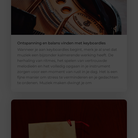
Ontspanning en balans vinden met keyboardles
Wanneer je aan keyboardles begint, merk je al snel dat
muziek een bijzonder kalmerende werking heeft. De
herhaling van ritmes, het spelen van vertrouwde
melodieën en het volledig opgaan in je instrument
zorgen voor een moment van rust in je dag. Het is een
fijne manier om stress te verminderen en je gedachten
te ordenen. Muziek maken dwingt je om