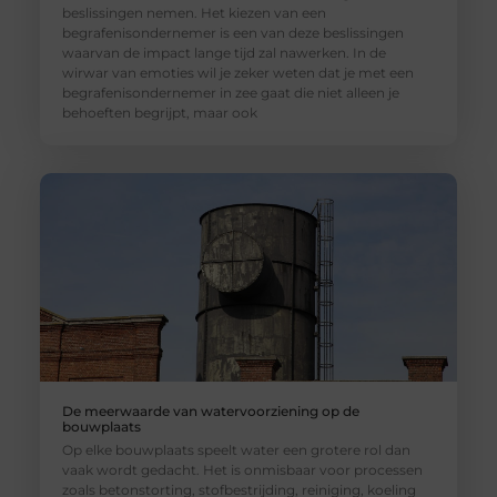
beslissingen nemen. Het kiezen van een
begrafenisondernemer is een van deze beslissingen
waarvan de impact lange tijd zal nawerken. In de
wirwar van emoties wil je zeker weten dat je met een
begrafenisondernemer in zee gaat die niet alleen je
behoeften begrijpt, maar ook
De meerwaarde van watervoorziening op de
bouwplaats
Op elke bouwplaats speelt water een grotere rol dan
vaak wordt gedacht. Het is onmisbaar voor processen
zoals betonstorting, stofbestrijding, reiniging, koeling