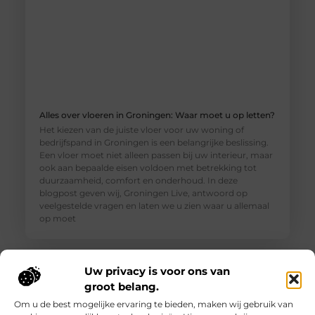
Alles over vloeren in Groningen: Waar moet u op letten?
Het kiezen van de juiste vloer voor uw woning of
bedrijfspand in Groningen is een belangrijke beslissing.
Een vloer moet niet alleen passen bij uw interieur, maar
ook aan bepaalde eisen voldoen met betrekking tot
duurzaamheid, comfort en onderhoud. In deze
blogpost geven wij, Groningen Live, antwoord op
veelgestelde vragen en laten we u zien waar u allemaal
op moet
Uw privacy is voor ons van
groot belang.
Om u de best mogelijke ervaring te bieden, maken wij gebruik van