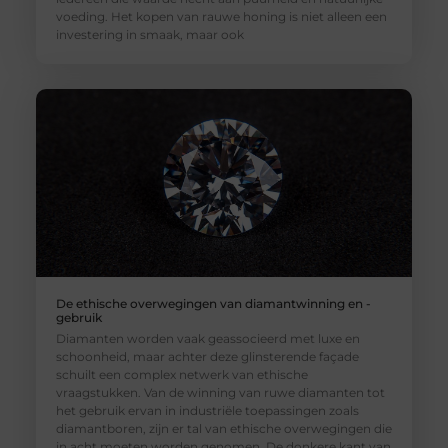
voeding. Het kopen van rauwe honing is niet alleen een
investering in smaak, maar ook
De ethische overwegingen van diamantwinning en -
gebruik
Diamanten worden vaak geassocieerd met luxe en
schoonheid, maar achter deze glinsterende façade
schuilt een complex netwerk van ethische
vraagstukken. Van de winning van ruwe diamanten tot
het gebruik ervan in industriële toepassingen zoals
diamantboren, zijn er tal van ethische overwegingen die
in acht moeten worden genomen. De donkere kant van