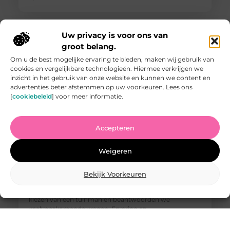
Uw privacy is voor ons van
groot belang.
Om u de best mogelijke ervaring te bieden, maken wij gebruik van
cookies en vergelijkbare technologieën. Hiermee verkrijgen we
inzicht in het gebruik van onze website en kunnen we content en
advertenties beter afstemmen op uw voorkeuren. Lees ons
[
cookiebeleid
] voor meer informatie.
Accepteren
Vind de Beste Tuinman in Arnhem: Waar U Op Moet
Letten
Weigeren
Het vinden van een goede tuinman in Arnhem kan een
uitdaging zijn. U wilt iemand die uw tuin kan
omtoveren tot een paradijs van rust en schoonheid,
Bekijk Voorkeuren
maar hoe weet u wie u kunt vertrouwen? In deze
blogpost geven we u tips waar u op moet letten bij het
kiezen van een tuinman en beantwoorden we
veelvoorkomende vragen. Ervaring en