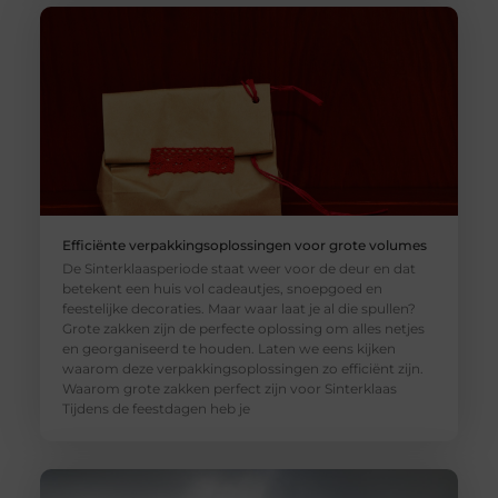
Efficiënte verpakkingsoplossingen voor grote volumes
De Sinterklaasperiode staat weer voor de deur en dat
betekent een huis vol cadeautjes, snoepgoed en
feestelijke decoraties. Maar waar laat je al die spullen?
Grote zakken zijn de perfecte oplossing om alles netjes
en georganiseerd te houden. Laten we eens kijken
waarom deze verpakkingsoplossingen zo efficiënt zijn.
Waarom grote zakken perfect zijn voor Sinterklaas
Tijdens de feestdagen heb je