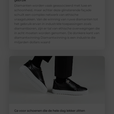
gebruik
Diamanten worden vaak geassocieerd met luxe en
schoonheid, maar achter deze glinsterende façade
schuilt een complex netwerk van ethische
vraagstukken. Van de winning van ruwe diamanten tot
het gebruik ervan in industriële toepassingen zoals
diamantboren, zijn er tal van ethische overwegingen die
in acht moeten worden genomen. De donkere kant van
diamantwinning Diamantwinning is een industrie die
miljarden dollars waard
Ga voor schoenen die de hele dag lekker zitten