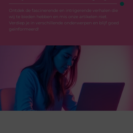
Ontdek de fascinerende en intrigerende verhalen die
wij te bieden hebben en mis onze artikelen niet.
Verdiep je in verschillende onderwerpen en blijf goed
geïnformeerd!