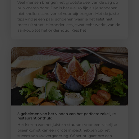
Veel mensen brengen het grootste deel van de dag op
hun voeten door. Dan is het wel zo fijn als je schoenen
niet knellen, schuiven of voor pijn zorgen. Met de juiste
tips vind je een paar schoenen waar je het liefst niet
meer uit stapt. Hieronder lees je wat echt werkt, van de
aankoop tot het onderhoud. Kies het
5 geheimen van het vinden van het perfecte zakelijke
restaurant onthuld
Het kiezen van het juiste restaurant voor een zakelijke
bijeenkomst kan een grote impact hebben op het
succes van uw vergadering. Of het nu gaat om een