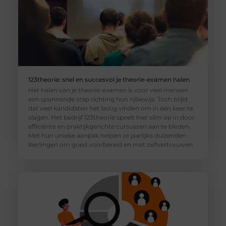
123theorie: snel en succesvol je theorie-examen halen
Het halen van je theorie-examen is voor veel mensen
een spannende stap richting hun rijbewijs. Toch blijkt
dat veel kandidaten het lastig vinden om in één keer te
slagen. Het bedrijf 123theorie speelt hier slim op in door
efficiënte en praktijkgerichte cursussen aan te bieden.
Met hun unieke aanpak helpen ze jaarlijks duizenden
leerlingen om goed voorbereid en met zelfvertrouwen