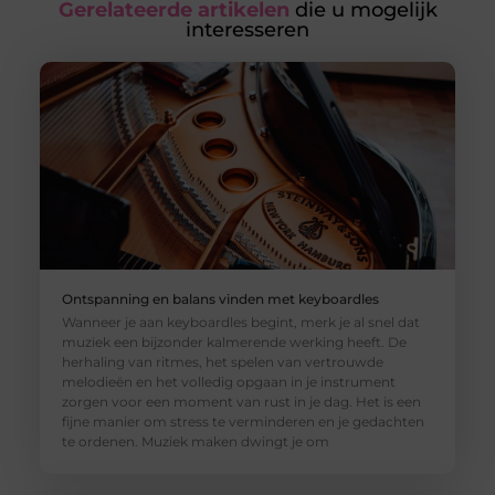
Gerelateerde artikelen
die u mogelijk
interesseren
Ontspanning en balans vinden met keyboardles
Wanneer je aan keyboardles begint, merk je al snel dat
muziek een bijzonder kalmerende werking heeft. De
herhaling van ritmes, het spelen van vertrouwde
melodieën en het volledig opgaan in je instrument
zorgen voor een moment van rust in je dag. Het is een
fijne manier om stress te verminderen en je gedachten
te ordenen. Muziek maken dwingt je om