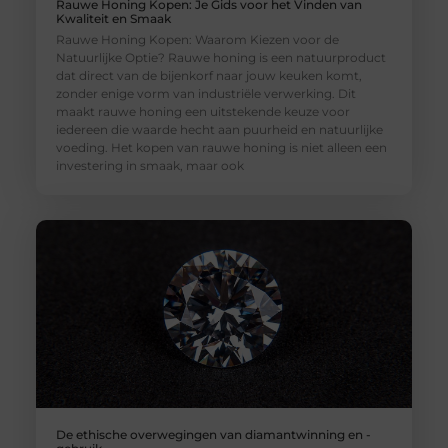
Rauwe Honing Kopen: Je Gids voor het Vinden van
Kwaliteit en Smaak
Rauwe Honing Kopen: Waarom Kiezen voor de
Natuurlijke Optie? Rauwe honing is een natuurproduct
dat direct van de bijenkorf naar jouw keuken komt,
zonder enige vorm van industriële verwerking. Dit
maakt rauwe honing een uitstekende keuze voor
iedereen die waarde hecht aan puurheid en natuurlijke
voeding. Het kopen van rauwe honing is niet alleen een
investering in smaak, maar ook
De ethische overwegingen van diamantwinning en -