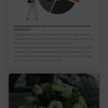
Doelgroepsegmentatie wat is het exact en hoe werkt
het precies?
Doelgroepsegmentatie is een term die je vast weleens
hebt gehoord, maar wat betekent het nu precies en hoe
kan het helpen bij het bereiken van jouw
marketingdoelen? In dit artikel nemen we je mee in de
wereld van doelgroepsegmentatie. We leggen uit wat
het is en waarom het zo belangrijk is om hier als bedrijf
in te investeren. Daarnaast geven