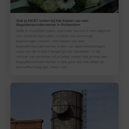
Wat je MOET weten bij het Kiezen van een
Begrafenisondernemer in Rotterdam
Zelfs in moeilijke tijden, wanneer we ons in een labyrint
van verdriet bevinden, moeten we sommige
beslissingen nemen. Het kiezen van een
begrafenisondernemer is een van deze beslissingen
waarvan de impact lange tijd zal nawerken. In de
wirwar van emoties wil je zeker weten dat je met een
begrafenisondernemer in zee gaat die niet alleen je
behoeften begrijpt, maar ook