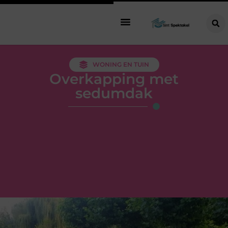
WONING EN TUIN
Overkapping met
sedumdak