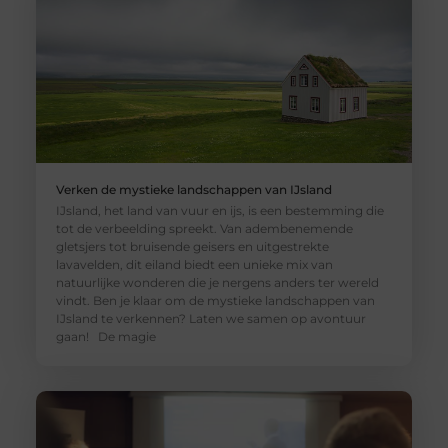
Verken de mystieke landschappen van IJsland
IJsland, het land van vuur en ijs, is een bestemming die
tot de verbeelding spreekt. Van adembenemende
gletsjers tot bruisende geisers en uitgestrekte
lavavelden, dit eiland biedt een unieke mix van
natuurlijke wonderen die je nergens anders ter wereld
vindt. Ben je klaar om de mystieke landschappen van
IJsland te verkennen? Laten we samen op avontuur
gaan! De magie