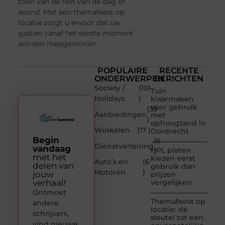
toon van de rest van de dag of
avond. Met een themafeest op
locatie zorgt u ervoor dat uw
gasten vanaf het eerste moment
worden meegenomen
POPULAIRE
RECENTE
ONDERWERPEN
BERICHTEN
Society /
(101
Tuin
Holidays
)
klaarmaken
voor gebruik
(39
Aanbiedingen
met
)
ophoogzand in
Winkelen
(17 )
Dordrecht
Begin
(6
Dienstverlening
vandaag
HPL platen
)
met het
kiezen eerst
Auto’s en
(6
delen van
gebruik dan
Motoren
)
jouw
prijzen
verhaal!
vergelijken
Ontmoet
Themafeest op
andere
locatie: dé
schrijvers,
sleutel tot een
vind nieuwe