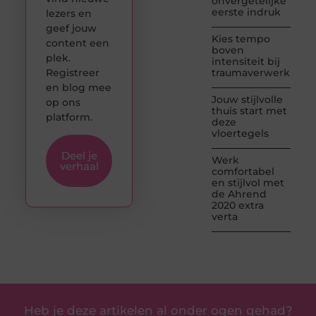
onvergetelijke
eerste indruk
lezers en
geef jouw
Kies tempo
content een
boven
plek.
intensiteit bij
Registreer
traumaverwerking
en blog mee
Jouw stijlvolle
op ons
thuis start met
platform.
deze
vloertegels
Deel je
Werk
verhaal
comfortabel
en stijlvol met
de Ahrend
2020 extra
verta
Heb je deze artikelen al onder ogen gehad?