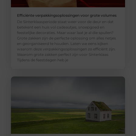
Efficiënte verpakkingsoplossingen voor grote volumes
De Sinterklaasperiode staat weer voor de deur en dat
betekent een huis vol cadeautjes, snoepgoed en
feestelijke decoraties. Maar waar laat je al die spullen?
Grote zakken zijn de perfecte oplossing om alles netjes
en georganiseerd te houden. Laten we eens kijken
waarom deze verpakkingsoplossingen zo efficiënt zijn.
Waarom grote zakken perfect zijn voor Sinterklaas
Tijdens de feestdagen heb je