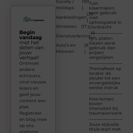
Society /
(101
Tuin
Holidays
)
klaarmaken
voor gebruik
(39
Aanbiedingen
met
)
ophoogzand in
Winkelen
(17 )
Dordrecht
Begin
(6
Dienstverlening
vandaag
HPL platen
)
met het
kiezen eerst
Auto’s en
(6
delen van
gebruik dan
Motoren
)
jouw
prijzen
verhaal!
vergelijken
Ontmoet
Themafeest op
andere
locatie: dé
schrijvers,
sleutel tot een
vind nieuwe
onvergetelijke
eerste indruk
lezers en
geef jouw
Kies tempo
content een
boven
plek.
intensiteit bij
Registreer
traumaverwerking
en blog mee
Jouw stijlvolle
op ons
thuis start met
platform.