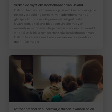
Verken de mystieke landschappen van IJsland
IJsland, het land van vuur en ijs, is een bestemming die
tot de verbeelding spreekt. Van adembenemende
gletsjers tot bruisende geisers en uitgestrekte
lavavelden, dit eiland biedt een unieke mix van
natuurlijke wonderen die je nergens anders ter wereld
vindt. Ben je klaar om de mystieke landschappen van
IJsland te verkennen? Laten we samen op avontuur
gaan! De magie
123theorie: snel en succesvol je theorie-examen halen