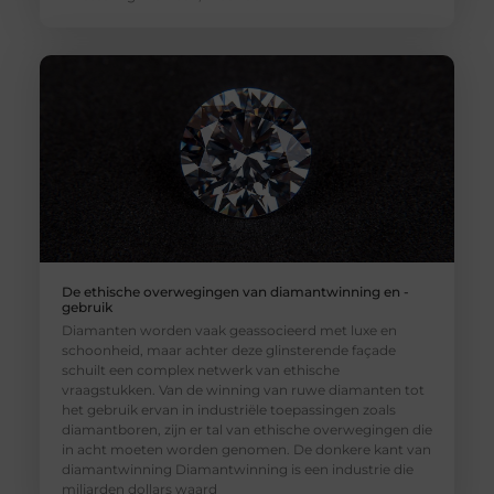
De ethische overwegingen van diamantwinning en -
gebruik
Diamanten worden vaak geassocieerd met luxe en
schoonheid, maar achter deze glinsterende façade
schuilt een complex netwerk van ethische
vraagstukken. Van de winning van ruwe diamanten tot
het gebruik ervan in industriële toepassingen zoals
diamantboren, zijn er tal van ethische overwegingen die
in acht moeten worden genomen. De donkere kant van
diamantwinning Diamantwinning is een industrie die
miljarden dollars waard