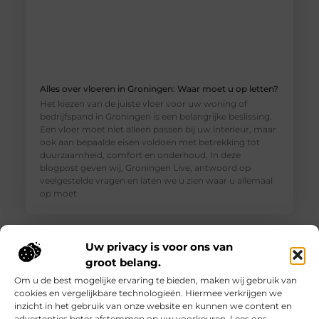
Alles over vloeren in Groningen: Waar moet u op letten?
Het kiezen van de juiste vloer voor uw woning of
bedrijfspand in Groningen is een belangrijke beslissing.
Een vloer moet niet alleen passen bij uw interieur, maar
ook aan bepaalde eisen voldoen met betrekking tot
duurzaamheid, comfort en onderhoud. In deze
blogpost geven wij, Groningen Live, antwoord op
veelgestelde vragen en laten we u zien waar u allemaal
op moet
Uw privacy is voor ons van
groot belang.
Om u de best mogelijke ervaring te bieden, maken wij gebruik van
cookies en vergelijkbare technologieën. Hiermee verkrijgen we
inzicht in het gebruik van onze website en kunnen we content en
advertenties beter afstemmen op uw voorkeuren. Lees ons