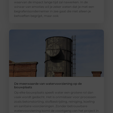
waarvan de impact lange tijd zal nawerken. In de
wirwar van emoties wil je zeker weten dat je met een
begrafenisondernemer in zee gaat die niet alleen je
behoeften begrijpt, maar ook
De meerwaarde van watervoorziening op de
bouwplaats
Op elke bouwplaats speelt water een grotere rol dan
vaak wordt gedacht. Het is onmisbaar voor processen
zoals betonstorting, stofbestrijding, reiniging, koeling
en sanitaire voorzieningen. Zonder betrouwbare
watervoorziening komt de voortgang van het project in