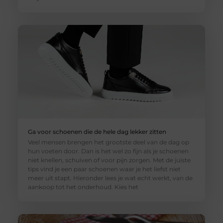
Ga voor schoenen die de hele dag lekker zitten
Veel mensen brengen het grootste deel van de dag op
hun voeten door. Dan is het wel zo fijn als je schoenen
niet knellen, schuiven of voor pijn zorgen. Met de juiste
tips vind je een paar schoenen waar je het liefst niet
meer uit stapt. Hieronder lees je wat echt werkt, van de
aankoop tot het onderhoud. Kies het