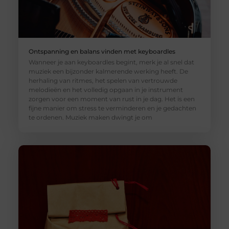
Ontspanning en balans vinden met keyboardles
Wanneer je aan keyboardles begint, merk je al snel dat
muziek een bijzonder kalmerende werking heeft. De
herhaling van ritmes, het spelen van vertrouwde
melodieën en het volledig opgaan in je instrument
zorgen voor een moment van rust in je dag. Het is een
fijne manier om stress te verminderen en je gedachten
te ordenen. Muziek maken dwingt je om