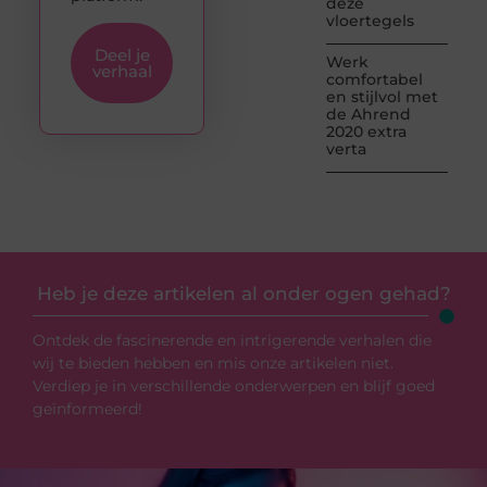
deze
vloertegels
Deel je
Werk
verhaal
comfortabel
en stijlvol met
de Ahrend
2020 extra
verta
Heb je deze artikelen al onder ogen gehad?
Ontdek de fascinerende en intrigerende verhalen die
wij te bieden hebben en mis onze artikelen niet.
Verdiep je in verschillende onderwerpen en blijf goed
geïnformeerd!