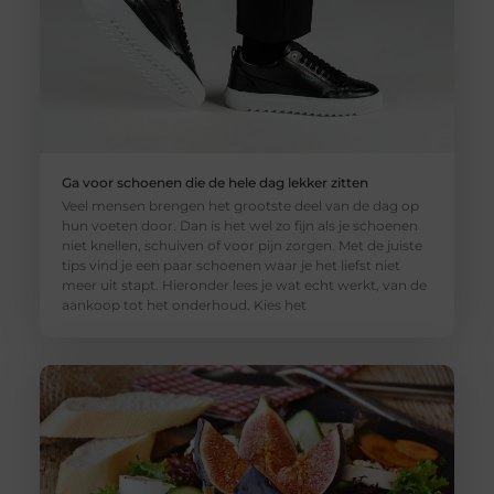
Ga voor schoenen die de hele dag lekker zitten
Veel mensen brengen het grootste deel van de dag op
hun voeten door. Dan is het wel zo fijn als je schoenen
niet knellen, schuiven of voor pijn zorgen. Met de juiste
tips vind je een paar schoenen waar je het liefst niet
meer uit stapt. Hieronder lees je wat echt werkt, van de
aankoop tot het onderhoud. Kies het