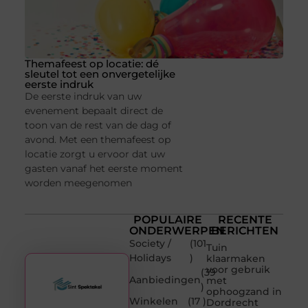
Themafeest op locatie: dé
sleutel tot een onvergetelijke
eerste indruk
De eerste indruk van uw
evenement bepaalt direct de
toon van de rest van de dag of
avond. Met een themafeest op
locatie zorgt u ervoor dat uw
gasten vanaf het eerste moment
worden meegenomen
POPULAIRE
RECENTE
ONDERWERPEN
BERICHTEN
Society /
(101
Tuin
Holidays
)
klaarmaken
voor gebruik
(39
Aanbiedingen
met
)
ophoogzand in
Winkelen
(17 )
Dordrecht