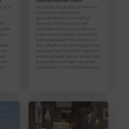
d
theorie-examen halen
ijs, is
Het halen van je theorie-examen
is voor veel mensen een
spannende stap richting hun
tot
rijbewijs. Toch blijkt dat veel
trekte
kandidaten het lastig vinden om
 een
in één keer te slagen. Het bedrijf
123theorie speelt hier slim op in
ders
door efficiënte en praktijkgerichte
ar om
cursussen aan te bieden. Met hun
van
unieke aanpak helpen ze jaarlijks
n we
duizenden leerlingen om goed
De
voorbereid en met zelfvertrouwen