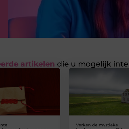
erde artikelen
die u mogelijk int
ënte
Verken de mystieke