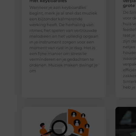
met keyboardles
verpa
grote
Wanneer je aan keyboardles
De Sin
begint, merk je al snel dat muziek
voor d
een bijzonder kalmerende
huis v
werking heeft. De herhaling van
feeste
ritmes, het spelen van vertrouwde
laat j
melodieën en het volledig opgaan
zijn d
in je instrument zorgen voor een
netjes
moment van rust in je dag. Het is
houden
een fijne manier om stress te
waaro
verminderen en je gedachten te
verpak
ordenen. Muziek maken dwingt je
effici
om
zakken
Sinter
heb je