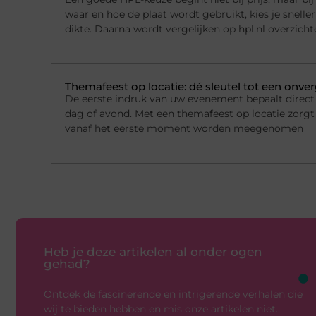
waar en hoe de plaat wordt gebruikt, kies je sneller
dikte. Daarna wordt vergelijken op hpl.nl overzichte
Themafeest op locatie: dé sleutel tot een onver
De eerste indruk van uw evenement bepaalt direct 
dag of avond. Met een themafeest op locatie zorgt
vanaf het eerste moment worden meegenomen
Heb je deze artikelen al onder ogen
gehad?
Ontdek de fascinerende en intrigerende verhalen die
wij te bieden hebben en mis onze artikelen niet.