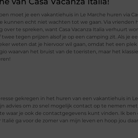
he van Casa Vacanza Italia!
bben moet je een vakantiehuis in Le Marche huren via Ca
 we kunnen echt niet wachten tot we gaan. Via vrienden
g over te spreken, want Casa Vacanza Italia verhuurt w
twee tegen prijzen alsof je op een camping zit. Als je e
ker weten dat je hiervoor wil gaan, omdat het een plek 
 regio waarvan het bruist van de toeristen, maar het klassi
eren!
eresse gekregen in het huren van een vakantiehuis in Le
s mijn advies om zo snel mogelijk contact op te nemen me
e waar je ook de contactgegevens kunt vinden. Ik ben e
Italië ga voor de zomer van mijn leven en hoop jou daar