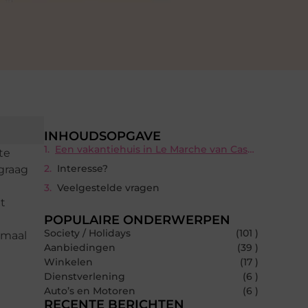
INHOUDSOPGAVE
Een vakantiehuis in Le Marche van Casa Vacanza Italia!
te
Interesse?
graag
Veelgestelde vragen
et
POPULAIRE ONDERWERPEN
Society / Holidays
(101 )
emaal
Aanbiedingen
(39 )
Winkelen
(17 )
Dienstverlening
(6 )
Auto’s en Motoren
(6 )
RECENTE BERICHTEN