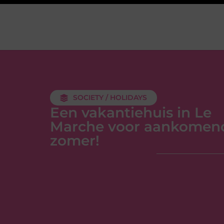
SOCIETY / HOLIDAYS
Een vakantiehuis in Le
Marche voor aankomen
zomer!