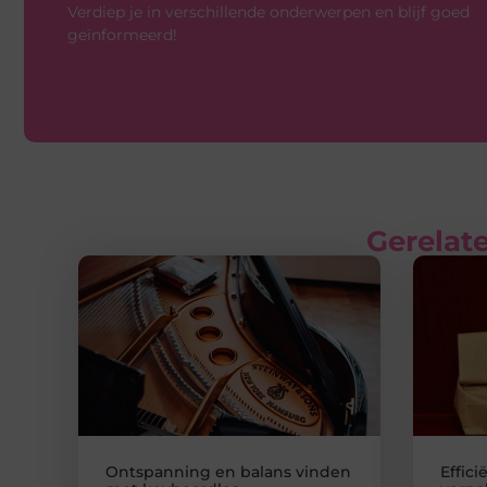
Verdiep je in verschillende onderwerpen en blijf goed
geïnformeerd!
Gerelate
Ontspanning en balans vinden
Effici