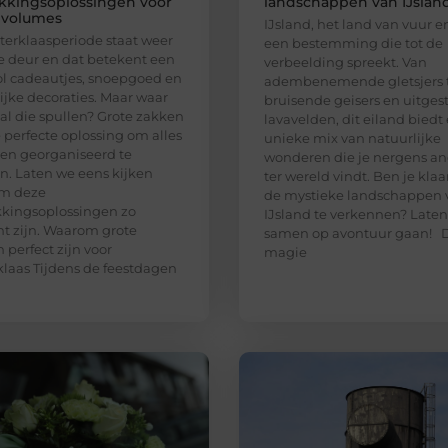
kkingsoplossingen voor
landschappen van IJslan
 volumes
IJsland, het land van vuur en 
terklaasperiode staat weer
een bestemming die tot de
e deur en dat betekent een
verbeelding spreekt. Van
ol cadeautjes, snoepgoed en
adembenemende gletsjers 
lijke decoraties. Maar waar
bruisende geisers en uitges
e al die spullen? Grote zakken
lavavelden, dit eiland biedt
e perfecte oplossing om alles
unieke mix van natuurlijke
 en georganiseerd te
wonderen die je nergens an
. Laten we eens kijken
ter wereld vindt. Ben je kla
m deze
de mystieke landschappen 
kingsoplossingen zo
IJsland te verkennen? Late
ënt zijn. Waarom grote
samen op avontuur gaan! 
 perfect zijn voor
magie
klaas Tijdens de feestdagen