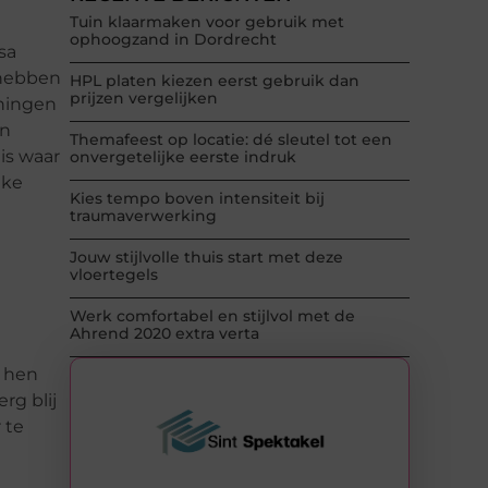
Tuin klaarmaken voor gebruik met
ophoogzand in Dordrecht
sa
 hebben
HPL platen kiezen eerst gebruik dan
prijzen vergelijken
oningen
en
Themafeest op locatie: dé sleutel tot een
is waar
onvergetelijke eerste indruk
eke
Kies tempo boven intensiteit bij
traumaverwerking
Jouw stijlvolle thuis start met deze
vloertegels
Werk comfortabel en stijlvol met de
Ahrend 2020 extra verta
t hen
rg blij
 te