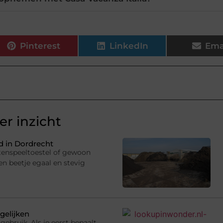
Pinterest
LinkedIn
Ema
r inzicht
 in Dordrecht
uitenspeeltoestel of gewoon
en beetje egaal en stevig
gelijken
gebruik. Als je eerst bepaalt