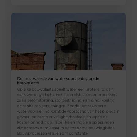
De meerwaarde van watervoorziening op de
bouwplaats
Op elke bouwplaats speelt water een grotere rol dan
vaak wordt gedacht. Het is onmisbaar voor processen
zoals betonstorting, stofbestrijding, reiniging, koeling
en sanitaire voorzieningen. Zonder betrouwbare
watervoorziening komt de voortgang van het project in
gevaar, ontstaan er veiligheidsrisico’s en lopen de
kosten onnodig op. Tijdelijke en mobiele oplossingen
zijn daarom onmisbaar in de moderne bouwlogistiek.
Bouwprocessen vragen om constante