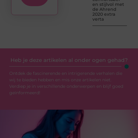
en stijlvol met
de Ahrend
2020 extra
verta
Heb je deze artikelen al onder ogen gehad?
Ontdek de fascinerende en intrigerende verhalen die
wij te bieden hebben en mis onze artikelen niet.
Verdiep je in verschillende onderwerpen en blijf goed
geïnformeerd!