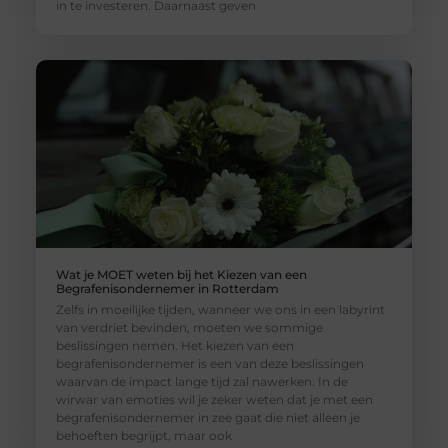
in te investeren. Daarnaast geven
Wat je MOET weten bij het Kiezen van een
Begrafenisondernemer in Rotterdam
Zelfs in moeilijke tijden, wanneer we ons in een labyrint
van verdriet bevinden, moeten we sommige
beslissingen nemen. Het kiezen van een
begrafenisondernemer is een van deze beslissingen
waarvan de impact lange tijd zal nawerken. In de
wirwar van emoties wil je zeker weten dat je met een
begrafenisondernemer in zee gaat die niet alleen je
behoeften begrijpt, maar ook