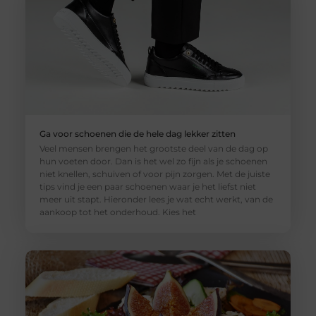
Ga voor schoenen die de hele dag lekker zitten
Veel mensen brengen het grootste deel van de dag op
hun voeten door. Dan is het wel zo fijn als je schoenen
niet knellen, schuiven of voor pijn zorgen. Met de juiste
tips vind je een paar schoenen waar je het liefst niet
meer uit stapt. Hieronder lees je wat echt werkt, van de
aankoop tot het onderhoud. Kies het