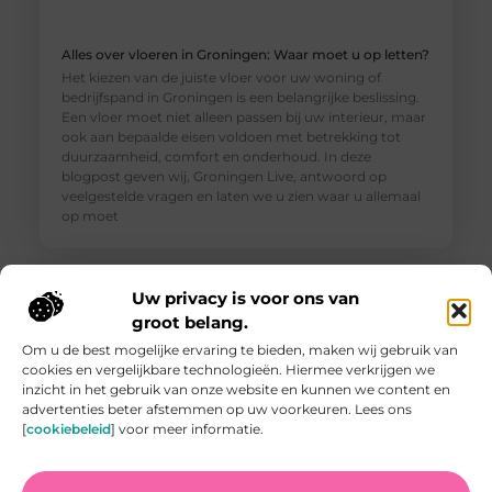
Alles over vloeren in Groningen: Waar moet u op letten?
Het kiezen van de juiste vloer voor uw woning of
bedrijfspand in Groningen is een belangrijke beslissing.
Een vloer moet niet alleen passen bij uw interieur, maar
ook aan bepaalde eisen voldoen met betrekking tot
duurzaamheid, comfort en onderhoud. In deze
blogpost geven wij, Groningen Live, antwoord op
veelgestelde vragen en laten we u zien waar u allemaal
op moet
Uw privacy is voor ons van
groot belang.
Om u de best mogelijke ervaring te bieden, maken wij gebruik van
cookies en vergelijkbare technologieën. Hiermee verkrijgen we
inzicht in het gebruik van onze website en kunnen we content en
advertenties beter afstemmen op uw voorkeuren. Lees ons
[
cookiebeleid
] voor meer informatie.