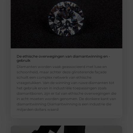
De ethische overwegingen van diamantwinning en -
gebruik
Diamanten worden vaak geassocieerd met luxe en
schoonheid, maar achter deze glinsterende façade
schuilt een complex netwerk van ethische
vraagstukken. Van de winning van ruwe diamanten tot
het gebruik ervan in industriële toepassingen zoals
diamantboren, zijn er tal van ethische overwegingen die
in acht moeten worden genomen. De donkere kant van
diamantwinning Diamantwinning is een industrie die
miljarden dollars waard