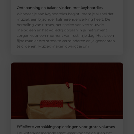
Ontspanning en balans vinden met keyboardles
Wanneer je aan keyboardles begint, merk je al snel dat
muziek een bijzonder kalmerende werking heeft. De
herhaling van ritmes, het spelen van vertrouwde
melodieën en het volledig opgaan in je instrument
zorgen voor een moment van rust in je dag. Het is een
fijne manier om stress te verminderen en je gedachten
te ordenen. Muziek maken dwingt je om
Efficiënte verpakkingsoplossingen voor grote volumes
De Sinterklaasperiode staat weer voor de deur en dat