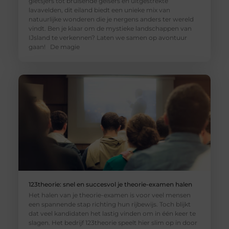
gletsjers tot bruisende geisers en uitgestrekte
lavavelden, dit eiland biedt een unieke mix van
natuurlijke wonderen die je nergens anders ter wereld
vindt. Ben je klaar om de mystieke landschappen van
IJsland te verkennen? Laten we samen op avontuur
gaan! De magie
123theorie: snel en succesvol je theorie-examen halen
Het halen van je theorie-examen is voor veel mensen
een spannende stap richting hun rijbewijs. Toch blijkt
dat veel kandidaten het lastig vinden om in één keer te
slagen. Het bedrijf 123theorie speelt hier slim op in door