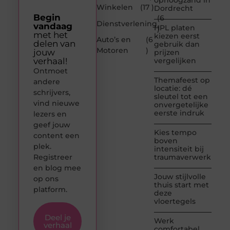
ophoogzand in
Winkelen
(17 )
Dordrecht
Begin
(6
Dienstverlening
vandaag
HPL platen
)
met het
kiezen eerst
Auto’s en
(6
delen van
gebruik dan
Motoren
)
jouw
prijzen
verhaal!
vergelijken
Ontmoet
Themafeest op
andere
locatie: dé
schrijvers,
sleutel tot een
vind nieuwe
onvergetelijke
eerste indruk
lezers en
geef jouw
Kies tempo
content een
boven
plek.
intensiteit bij
Registreer
traumaverwerking
en blog mee
Jouw stijlvolle
op ons
thuis start met
platform.
deze
vloertegels
Deel je
Werk
verhaal
comfortabel