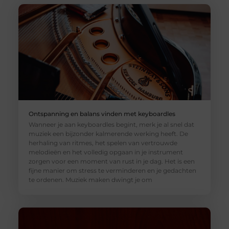
Ontspanning en balans vinden met keyboardles
Wanneer je aan keyboardles begint, merk je al snel dat
muziek een bijzonder kalmerende werking heeft. De
herhaling van ritmes, het spelen van vertrouwde
melodieën en het volledig opgaan in je instrument
zorgen voor een moment van rust in je dag. Het is een
fijne manier om stress te verminderen en je gedachten
te ordenen. Muziek maken dwingt je om