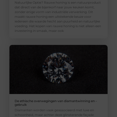
Natuurlijke Optie? Rauwe honing is een natuurproduct
dat direct van de bijenkorf naar jouw keuken komt,
zonder enige vorm van industriële verwerking. Dit
maakt rauwe honing een uitstekende keuze voor
iedereen die waarde hecht aan puurheid en natuurlijke
voeding. Het kopen van rauwe honing is niet alleen een
investering in smaak, maar ook
De ethische overwegingen van diamantwinning en -
gebruik
Diamanten worden vaak geassocieerd met luxe en
schoonheid, maar achter deze glinsterende façade