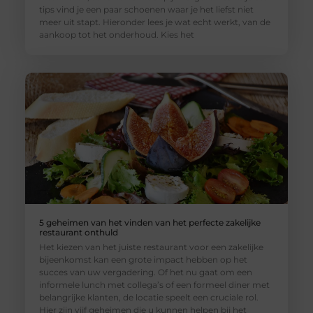
tips vind je een paar schoenen waar je het liefst niet
meer uit stapt. Hieronder lees je wat echt werkt, van de
aankoop tot het onderhoud. Kies het
5 geheimen van het vinden van het perfecte zakelijke
restaurant onthuld
Het kiezen van het juiste restaurant voor een zakelijke
bijeenkomst kan een grote impact hebben op het
succes van uw vergadering. Of het nu gaat om een
informele lunch met collega’s of een formeel diner met
belangrijke klanten, de locatie speelt een cruciale rol.
Hier zijn vijf geheimen die u kunnen helpen bij het