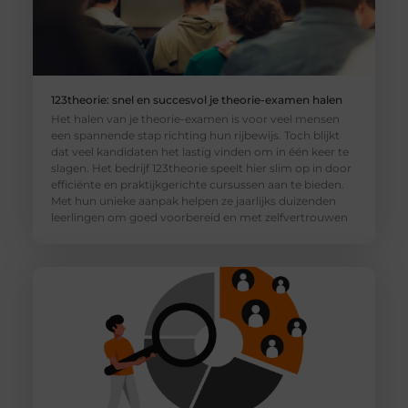
123theorie: snel en succesvol je theorie-examen halen
Het halen van je theorie-examen is voor veel mensen
een spannende stap richting hun rijbewijs. Toch blijkt
dat veel kandidaten het lastig vinden om in één keer te
slagen. Het bedrijf 123theorie speelt hier slim op in door
efficiënte en praktijkgerichte cursussen aan te bieden.
Met hun unieke aanpak helpen ze jaarlijks duizenden
leerlingen om goed voorbereid en met zelfvertrouwen