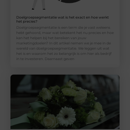
Doelgroepsegmentatie wat is het exact en hoe werkt
het precies?
Doelgroepsegmentatie is een term die je vast weleens
hebt gehoord, maar wat betekent het nu precies en hoe
kan het helpen bij het bereiken van jouw
marketingdoelen? In dit artikel nemen we je mee in de
wereld van doelgroepsegmentatie. We leggen uit wat
het is en waarom het zo belangrijk is om hier als bedrijf
in te investeren. Daarnaast geven