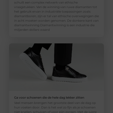
schuilt een complex netwerk van ethische
vraagstukken. Van de winning van ruwe diamanten tot
het gebruik ervan in industriële toepassingen zoals
diamantboren, zijn er tal van ethische overwegingen die
in acht moeten worden genomen. De donkere kant van
diamantwinning Diamantwinning is een industrie die
miljarden dollars waard
Ga voor schoenen die de hele dag lekker zitten
Veel mensen brengen het grootste deel van de dag op
hun voeten door. Dan is het wel zo fijn als je schoenen
niet knellen, schuiven of voor pijn zorgen. Met de juiste