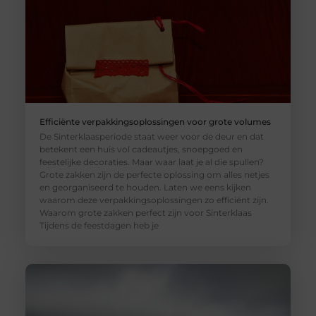
Efficiënte verpakkingsoplossingen voor grote volumes
De Sinterklaasperiode staat weer voor de deur en dat
betekent een huis vol cadeautjes, snoepgoed en
feestelijke decoraties. Maar waar laat je al die spullen?
Grote zakken zijn de perfecte oplossing om alles netjes
en georganiseerd te houden. Laten we eens kijken
waarom deze verpakkingsoplossingen zo efficiënt zijn.
Waarom grote zakken perfect zijn voor Sinterklaas
Tijdens de feestdagen heb je