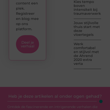
Kies tempo
content een
boven
plek.
intensiteit bij
Registreer
traumaverwerking
en blog mee
Jouw stijlvolle
op ons
thuis start met
platform.
deze
vloertegels
Deel je
Werk
verhaal
comfortabel
en stijlvol met
de Ahrend
2020 extra
verta
Heb je deze artikelen al onder ogen gehad?
Ontdek de fascinerende en intrigerende verhalen die