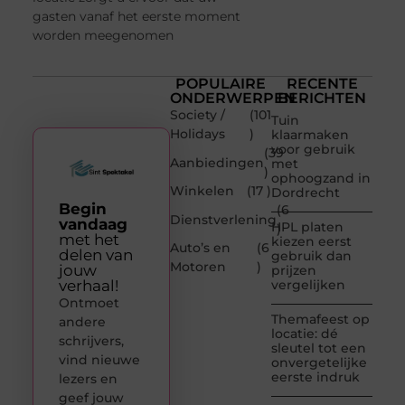
gasten vanaf het eerste moment
worden meegenomen
POPULAIRE
RECENTE
ONDERWERPEN
BERICHTEN
Society /
(101
Tuin
Holidays
)
klaarmaken
voor gebruik
(39
Aanbiedingen
met
)
ophoogzand in
Winkelen
(17 )
Dordrecht
Begin
(6
Dienstverlening
vandaag
HPL platen
)
met het
kiezen eerst
Auto’s en
(6
delen van
gebruik dan
Motoren
)
jouw
prijzen
verhaal!
vergelijken
Ontmoet
Themafeest op
andere
locatie: dé
schrijvers,
sleutel tot een
vind nieuwe
onvergetelijke
eerste indruk
lezers en
geef jouw