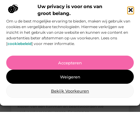
Uw privacy is voor ons van
groot belang.
Om u de best mogelijke ervaring te bieden, maken wij gebruik van
cookies en vergelijkbare technologieën. Hiermee verkrijgen we
inzicht in het gebruik van onze website en kunnen we content en
advertenties beter afstemmen op uw voorkeuren. Lees ons
[
cookiebeleid
] voor meer informatie.
Accepteren
Vind de Beste Tuinman in Arnhem: Waar U Op Moet
Letten
Weigeren
Het vinden van een goede tuinman in Arnhem kan een
uitdaging zijn. U wilt iemand die uw tuin kan
omtoveren tot een paradijs van rust en schoonheid,
Bekijk Voorkeuren
maar hoe weet u wie u kunt vertrouwen? In deze
blogpost geven we u tips waar u op moet letten bij het
kiezen van een tuinman en beantwoorden we
veelvoorkomende vragen. Ervaring en