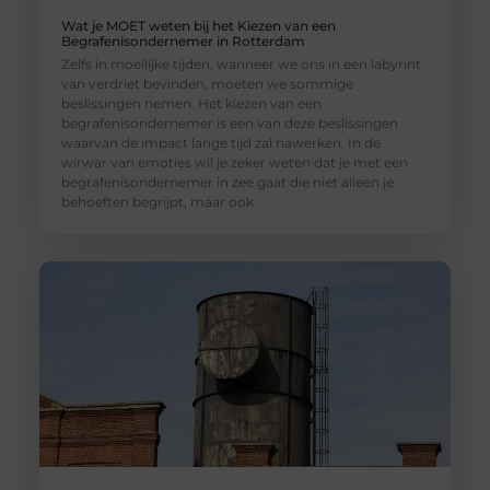
Wat je MOET weten bij het Kiezen van een
Begrafenisondernemer in Rotterdam
Zelfs in moeilijke tijden, wanneer we ons in een labyrint
van verdriet bevinden, moeten we sommige
beslissingen nemen. Het kiezen van een
begrafenisondernemer is een van deze beslissingen
waarvan de impact lange tijd zal nawerken. In de
wirwar van emoties wil je zeker weten dat je met een
begrafenisondernemer in zee gaat die niet alleen je
behoeften begrijpt, maar ook