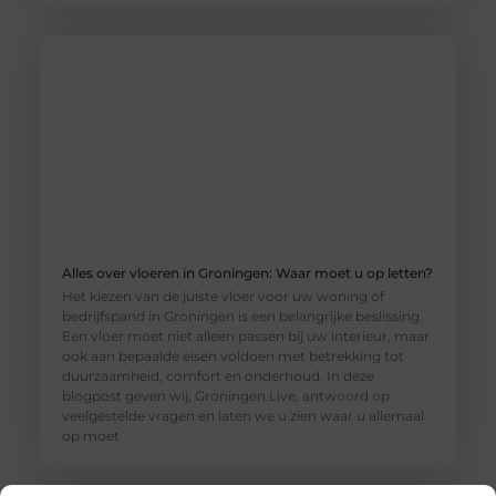
Alles over vloeren in Groningen: Waar moet u op letten?
Het kiezen van de juiste vloer voor uw woning of
bedrijfspand in Groningen is een belangrijke beslissing.
Een vloer moet niet alleen passen bij uw interieur, maar
ook aan bepaalde eisen voldoen met betrekking tot
duurzaamheid, comfort en onderhoud. In deze
blogpost geven wij, Groningen Live, antwoord op
veelgestelde vragen en laten we u zien waar u allemaal
op moet