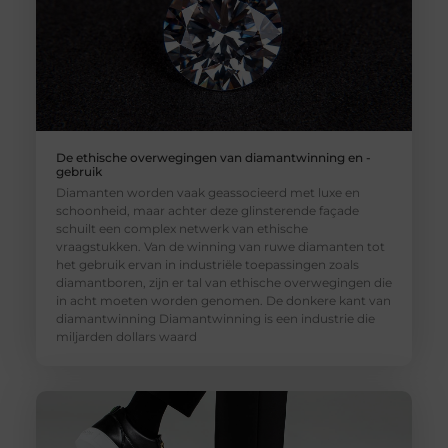
De ethische overwegingen van diamantwinning en -
gebruik
Diamanten worden vaak geassocieerd met luxe en
schoonheid, maar achter deze glinsterende façade
schuilt een complex netwerk van ethische
vraagstukken. Van de winning van ruwe diamanten tot
het gebruik ervan in industriële toepassingen zoals
diamantboren, zijn er tal van ethische overwegingen die
in acht moeten worden genomen. De donkere kant van
diamantwinning Diamantwinning is een industrie die
miljarden dollars waard