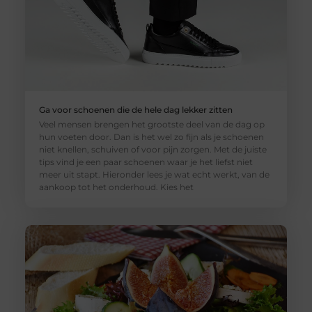
Ga voor schoenen die de hele dag lekker zitten
Veel mensen brengen het grootste deel van de dag op
hun voeten door. Dan is het wel zo fijn als je schoenen
niet knellen, schuiven of voor pijn zorgen. Met de juiste
tips vind je een paar schoenen waar je het liefst niet
meer uit stapt. Hieronder lees je wat echt werkt, van de
aankoop tot het onderhoud. Kies het