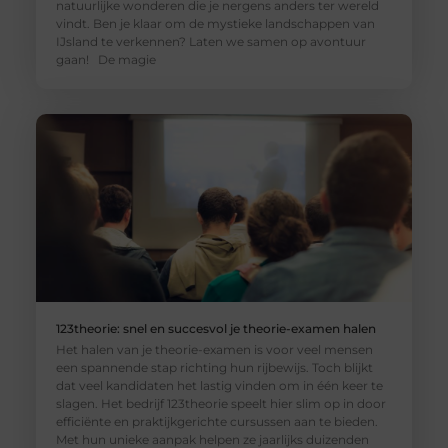
natuurlijke wonderen die je nergens anders ter wereld
vindt. Ben je klaar om de mystieke landschappen van
IJsland te verkennen? Laten we samen op avontuur
gaan! De magie
123theorie: snel en succesvol je theorie-examen halen
Het halen van je theorie-examen is voor veel mensen
een spannende stap richting hun rijbewijs. Toch blijkt
dat veel kandidaten het lastig vinden om in één keer te
slagen. Het bedrijf 123theorie speelt hier slim op in door
efficiënte en praktijkgerichte cursussen aan te bieden.
Met hun unieke aanpak helpen ze jaarlijks duizenden