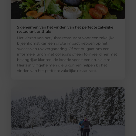
5 geheimen van het vinden van het perfecte zakelijke
restaurant onthuld
Het kiezen van het juiste restaurant voor een zakelijke
bijeenkomst kan een grote impact hebben op het
succes van uw vergadering. Of het nu gaat om een
informele lunch met collega’s of een formeel diner met
belangrijke klanten, de locatie speelt een cruciale rol.
Hier zijn vijf geheimen die u kunnen helpen bij het
vinden van het perfecte zakelijke restaurant.