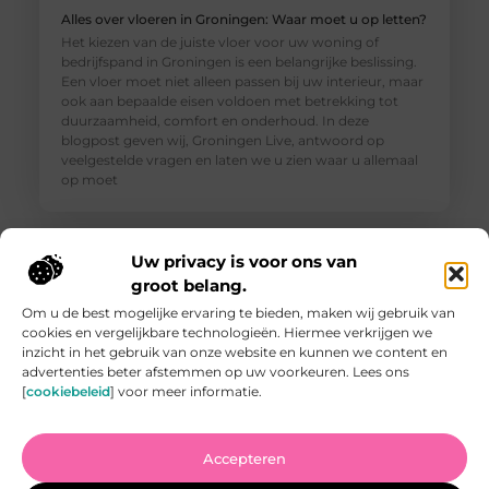
Alles over vloeren in Groningen: Waar moet u op letten?
Het kiezen van de juiste vloer voor uw woning of
bedrijfspand in Groningen is een belangrijke beslissing.
Een vloer moet niet alleen passen bij uw interieur, maar
ook aan bepaalde eisen voldoen met betrekking tot
duurzaamheid, comfort en onderhoud. In deze
blogpost geven wij, Groningen Live, antwoord op
veelgestelde vragen en laten we u zien waar u allemaal
op moet
Uw privacy is voor ons van
groot belang.
Om u de best mogelijke ervaring te bieden, maken wij gebruik van
cookies en vergelijkbare technologieën. Hiermee verkrijgen we
inzicht in het gebruik van onze website en kunnen we content en
advertenties beter afstemmen op uw voorkeuren. Lees ons
[
cookiebeleid
] voor meer informatie.
Accepteren
Vind de Beste Tuinman in Arnhem: Waar U Op Moet