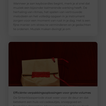
Wanneer je aan keyboardles begint, merk je al snel dat
muziek een bijzonder kalmerende werking heeft. De
herhaling van ritmes, het spelen van vertrouwde
melodieën en het volledig opgaan in je instrument
zorgen voor een moment van rust in je dag. Het is een
fijne manier om stress te verminderen en je gedachten
te ordenen. Muziek maken dwingt je om
Efficiënte verpakkingsoplossingen voor grote volumes
De Sinterklaasperiode staat weer voor de deur en dat
betekent een huis vol cadeautjes, snoepgoed en