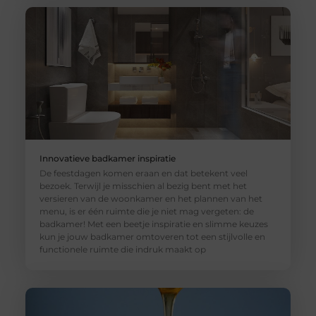
Innovatieve badkamer inspiratie
De feestdagen komen eraan en dat betekent veel
bezoek. Terwijl je misschien al bezig bent met het
versieren van de woonkamer en het plannen van het
menu, is er één ruimte die je niet mag vergeten: de
badkamer! Met een beetje inspiratie en slimme keuzes
kun je jouw badkamer omtoveren tot een stijlvolle en
functionele ruimte die indruk maakt op