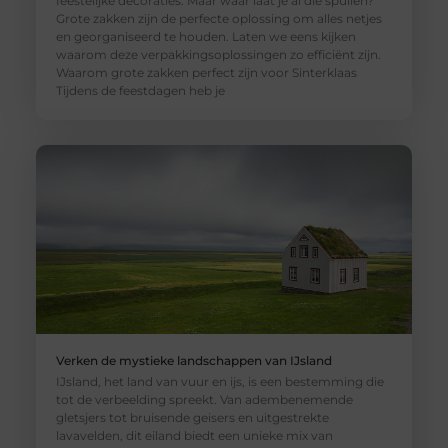
feestelijke decoraties. Maar waar laat je al die spullen?
Grote zakken zijn de perfecte oplossing om alles netjes
en georganiseerd te houden. Laten we eens kijken
waarom deze verpakkingsoplossingen zo efficiënt zijn.
Waarom grote zakken perfect zijn voor Sinterklaas
Tijdens de feestdagen heb je
Verken de mystieke landschappen van IJsland
IJsland, het land van vuur en ijs, is een bestemming die
tot de verbeelding spreekt. Van adembenemende
gletsjers tot bruisende geisers en uitgestrekte
lavavelden, dit eiland biedt een unieke mix van