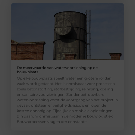
De meerwaarde van watervoorziening op de
bouwplaats
Op elke bouwplaats speelt water een grotere rol dan
vaak wordt gedacht. Het is onmisbaar voor processen
zoals betonstorting, stofbestrijding, reiniging, koeling
en sanitaire voorzieningen. Zonder betrouwbare
watervoorziening komt de voortgang van het project in
gevaar, ontstaan er veiligheidsrisico’s en lopen de
kosten onnodig op. Tijdelijke en mobiele oplossingen
zijn daarom onmisbaar in de moderne bouwlogistiek.
Bouwprocessen vragen om constante