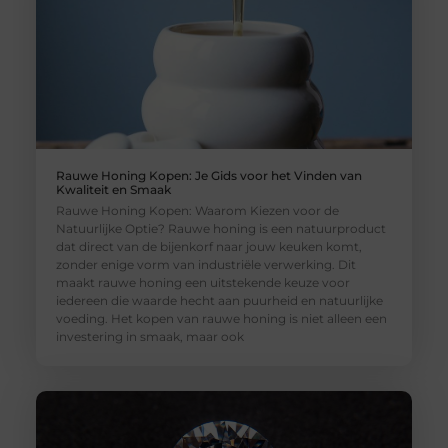
Rauwe Honing Kopen: Je Gids voor het Vinden van
Kwaliteit en Smaak
Rauwe Honing Kopen: Waarom Kiezen voor de
Natuurlijke Optie? Rauwe honing is een natuurproduct
dat direct van de bijenkorf naar jouw keuken komt,
zonder enige vorm van industriële verwerking. Dit
maakt rauwe honing een uitstekende keuze voor
iedereen die waarde hecht aan puurheid en natuurlijke
voeding. Het kopen van rauwe honing is niet alleen een
investering in smaak, maar ook