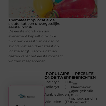
Themafeest op locatie: dé
sleutel tot een onvergetelijke
eerste indruk
De eerste indruk van uw
evenement bepaalt direct de
toon van de rest van de dag of
avond. Met een themafeest op
locatie zorgt u ervoor dat uw
gasten vanaf het eerste moment
worden meegenomen
POPULAIRE
RECENTE
ONDERWERPEN
BERICHTEN
Society /
(101
Tuin
Holidays
)
klaarmaken
voor gebruik
(39
Aanbiedingen
met
)
ophoogzand in
Winkelen
(17 )
Dordrecht