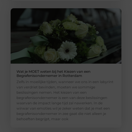
Wat je MOET weten bij het Kiezen van een
Begrafenisondernemer in Rotterdam
Zelfs in moeilijke tijden, wanneer we ons in een labyrint
van verdriet bevinden, moeten we sommige
beslissingen nemen. Het kiezen van een
begrafenisondernemer is een van deze beslissingen
waarvan de impact lange tijd zal nawerken. In de
wirwar van emoties wil je zeker weten dat je met een
begrafenisondernemer in zee gaat die niet alleen je
behoeften begrijpt, maar ook