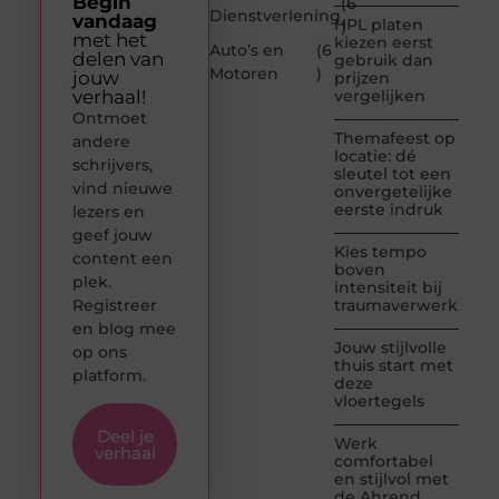
Begin
(6
Dienstverlening
vandaag
HPL platen
)
met het
kiezen eerst
Auto’s en
(6
delen van
gebruik dan
Motoren
)
jouw
prijzen
verhaal!
vergelijken
Ontmoet
Themafeest op
andere
locatie: dé
schrijvers,
sleutel tot een
vind nieuwe
onvergetelijke
eerste indruk
lezers en
geef jouw
Kies tempo
content een
boven
plek.
intensiteit bij
Registreer
traumaverwerking
en blog mee
Jouw stijlvolle
op ons
thuis start met
platform.
deze
vloertegels
Deel je
Werk
verhaal
comfortabel
en stijlvol met
de Ahrend