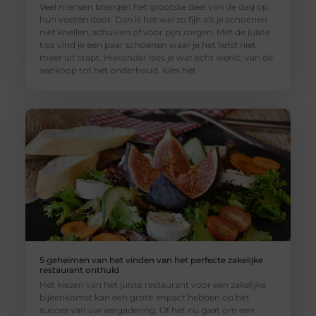
Veel mensen brengen het grootste deel van de dag op
hun voeten door. Dan is het wel zo fijn als je schoenen
niet knellen, schuiven of voor pijn zorgen. Met de juiste
tips vind je een paar schoenen waar je het liefst niet
meer uit stapt. Hieronder lees je wat echt werkt, van de
aankoop tot het onderhoud. Kies het
5 geheimen van het vinden van het perfecte zakelijke
restaurant onthuld
Het kiezen van het juiste restaurant voor een zakelijke
bijeenkomst kan een grote impact hebben op het
succes van uw vergadering. Of het nu gaat om een