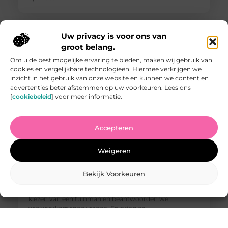
Uw privacy is voor ons van
groot belang.
Om u de best mogelijke ervaring te bieden, maken wij gebruik van
cookies en vergelijkbare technologieën. Hiermee verkrijgen we
inzicht in het gebruik van onze website en kunnen we content en
advertenties beter afstemmen op uw voorkeuren. Lees ons
[
cookiebeleid
] voor meer informatie.
Accepteren
Vind de Beste Tuinman in Arnhem: Waar U Op Moet
Letten
Weigeren
Het vinden van een goede tuinman in Arnhem kan een
uitdaging zijn. U wilt iemand die uw tuin kan
omtoveren tot een paradijs van rust en schoonheid,
Bekijk Voorkeuren
maar hoe weet u wie u kunt vertrouwen? In deze
blogpost geven we u tips waar u op moet letten bij het
kiezen van een tuinman en beantwoorden we
veelvoorkomende vragen. Ervaring en