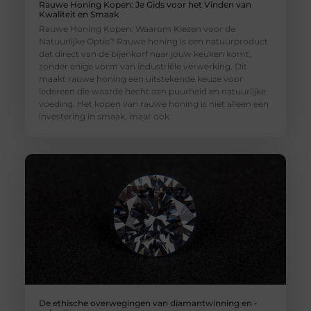
Rauwe Honing Kopen: Je Gids voor het Vinden van
Kwaliteit en Smaak
Rauwe Honing Kopen: Waarom Kiezen voor de
Natuurlijke Optie? Rauwe honing is een natuurproduct
dat direct van de bijenkorf naar jouw keuken komt,
zonder enige vorm van industriële verwerking. Dit
maakt rauwe honing een uitstekende keuze voor
iedereen die waarde hecht aan puurheid en natuurlijke
voeding. Het kopen van rauwe honing is niet alleen een
investering in smaak, maar ook
De ethische overwegingen van diamantwinning en -