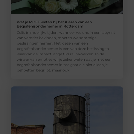
Wat je MOET weten bij het Kiezen van een
Begrafenisondernemer in Rotterdam
Zelfs in moeilijke tijden, wanneer we ons in een labyrint
van verdriet bevinden, moeten we sommige
beslissingen nemen. Het kiezen van een
begrafenisondernemer is een van deze beslissingen
waarvan de impact lange tijd zal nawerken. In de
wirwar van emoties wil je zeker weten dat je met een
begrafenisondernemer in zee gaat die niet alleen je
behoeften begrijpt, maar ook