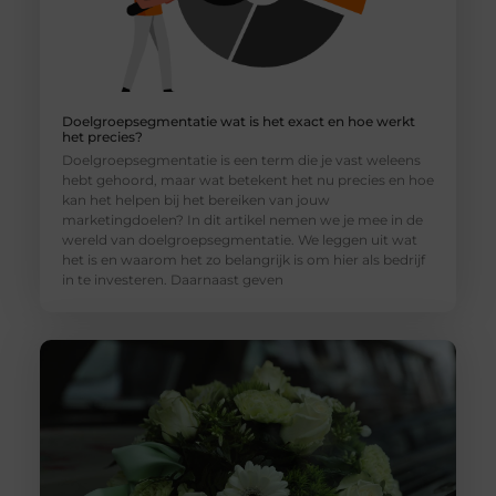
Doelgroepsegmentatie wat is het exact en hoe werkt
het precies?
Doelgroepsegmentatie is een term die je vast weleens
hebt gehoord, maar wat betekent het nu precies en hoe
kan het helpen bij het bereiken van jouw
marketingdoelen? In dit artikel nemen we je mee in de
wereld van doelgroepsegmentatie. We leggen uit wat
het is en waarom het zo belangrijk is om hier als bedrijf
in te investeren. Daarnaast geven