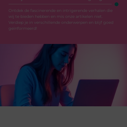
Ontdek de fascinerende en intrigerende verhalen die
wij te bieden hebben en mis onze artikelen niet.
Verdiep je in verschillende onderwerpen en blijf goed
geïnformeerd!