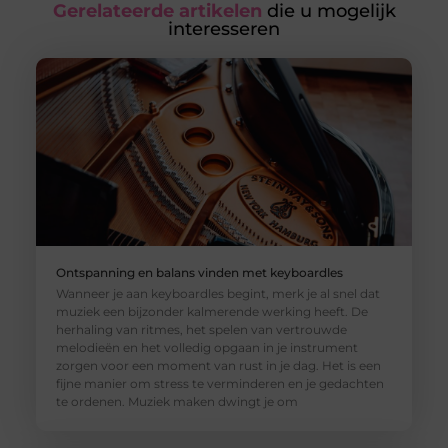
Gerelateerde artikelen
die u mogelijk
interesseren
Ontspanning en balans vinden met keyboardles
Wanneer je aan keyboardles begint, merk je al snel dat
muziek een bijzonder kalmerende werking heeft. De
herhaling van ritmes, het spelen van vertrouwde
melodieën en het volledig opgaan in je instrument
zorgen voor een moment van rust in je dag. Het is een
fijne manier om stress te verminderen en je gedachten
te ordenen. Muziek maken dwingt je om