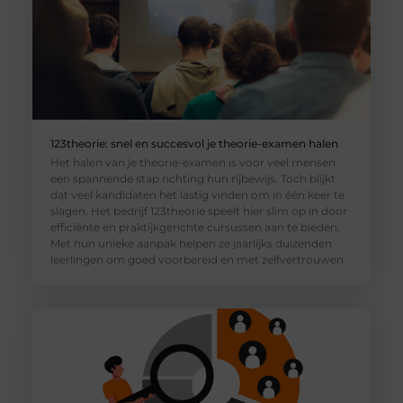
123theorie: snel en succesvol je theorie-examen halen
Het halen van je theorie-examen is voor veel mensen
een spannende stap richting hun rijbewijs. Toch blijkt
dat veel kandidaten het lastig vinden om in één keer te
slagen. Het bedrijf 123theorie speelt hier slim op in door
efficiënte en praktijkgerichte cursussen aan te bieden.
Met hun unieke aanpak helpen ze jaarlijks duizenden
leerlingen om goed voorbereid en met zelfvertrouwen