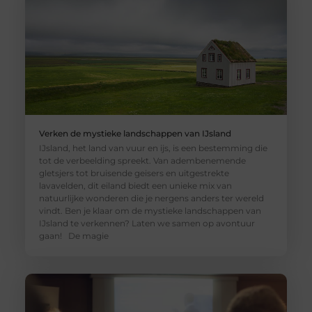
Verken de mystieke landschappen van IJsland
IJsland, het land van vuur en ijs, is een bestemming die
tot de verbeelding spreekt. Van adembenemende
gletsjers tot bruisende geisers en uitgestrekte
lavavelden, dit eiland biedt een unieke mix van
natuurlijke wonderen die je nergens anders ter wereld
vindt. Ben je klaar om de mystieke landschappen van
IJsland te verkennen? Laten we samen op avontuur
gaan! De magie