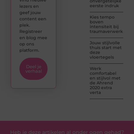
onvergetelijke
eerste indruk
lezers en
geef jouw
Kies tempo
content een
boven
plek.
intensiteit bij
Registreer
traumaverwerking
en blog mee
Jouw stijlvolle
op ons
thuis start met
platform.
deze
vloertegels
Deel je
Werk
verhaal
comfortabel
en stijlvol met
de Ahrend
2020 extra
verta
Heb je deze artikelen al onder ogen gehad?