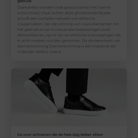
gebruik
Diamanten worden vaak geassocieerd met luxe en
schoonheid, maar achter deze glinsterende façade
schuilt een complex netwerk van ethische
vraagstukken. Van de winning van ruwe diamanten tot
het gebruik ervan in industriële toepassingen zoals
diamantboren, zijn er tal van ethische overwegingen die
in acht moeten worden genomen. De donkere kant van
diamantwinning Diamantwinning is een industrie die
miljarden dollars waard
Ga voor schoenen die de hele dag lekker zitten