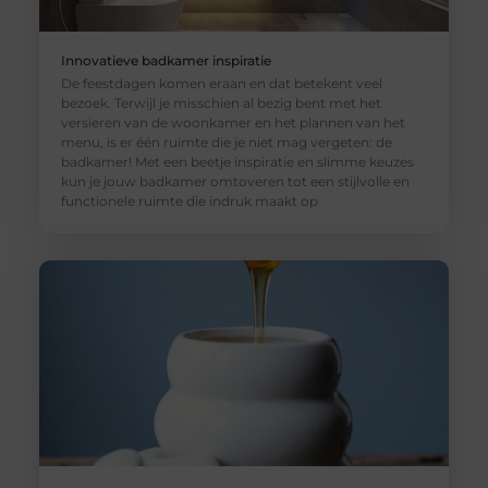
Innovatieve badkamer inspiratie
De feestdagen komen eraan en dat betekent veel
bezoek. Terwijl je misschien al bezig bent met het
versieren van de woonkamer en het plannen van het
menu, is er één ruimte die je niet mag vergeten: de
badkamer! Met een beetje inspiratie en slimme keuzes
kun je jouw badkamer omtoveren tot een stijlvolle en
functionele ruimte die indruk maakt op