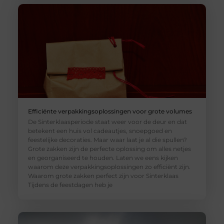
Efficiënte verpakkingsoplossingen voor grote volumes
De Sinterklaasperiode staat weer voor de deur en dat
betekent een huis vol cadeautjes, snoepgoed en
feestelijke decoraties. Maar waar laat je al die spullen?
Grote zakken zijn de perfecte oplossing om alles netjes
en georganiseerd te houden. Laten we eens kijken
waarom deze verpakkingsoplossingen zo efficiënt zijn.
Waarom grote zakken perfect zijn voor Sinterklaas
Tijdens de feestdagen heb je