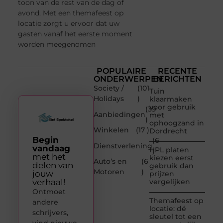
toon van de rest van de dag of
avond. Met een themafeest op
locatie zorgt u ervoor dat uw
gasten vanaf het eerste moment
worden meegenomen
POPULAIRE
RECENTE
ONDERWERPEN
BERICHTEN
Society /
(101
Tuin
Holidays
)
klaarmaken
voor gebruik
(39
Aanbiedingen
met
)
ophoogzand in
Winkelen
(17 )
Dordrecht
Begin
(6
Dienstverlening
vandaag
HPL platen
)
met het
kiezen eerst
Auto’s en
(6
delen van
gebruik dan
Motoren
)
jouw
prijzen
verhaal!
vergelijken
Ontmoet
Themafeest op
andere
locatie: dé
schrijvers,
sleutel tot een
vind nieuwe