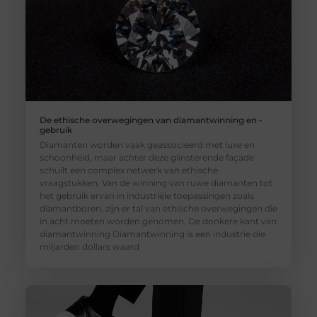
De ethische overwegingen van diamantwinning en -
gebruik
Diamanten worden vaak geassocieerd met luxe en
schoonheid, maar achter deze glinsterende façade
schuilt een complex netwerk van ethische
vraagstukken. Van de winning van ruwe diamanten tot
het gebruik ervan in industriële toepassingen zoals
diamantboren, zijn er tal van ethische overwegingen die
in acht moeten worden genomen. De donkere kant van
diamantwinning Diamantwinning is een industrie die
miljarden dollars waard