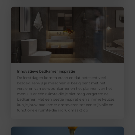
Innovatieve badkamer inspiratie
De feestdagen komen eraan en dat betekent veel
bezoek. Terwijl je misschien al bezig bent met het
versieren van de woonkamer en het plannen van het
menu, is er één ruimte die je niet mag vergeten: de
badkamer! Met een beetje inspiratie en slimme keuzes
kun je jouw badkamer omtoveren tot een stijlvolle en
functionele ruimte die indruk maakt op