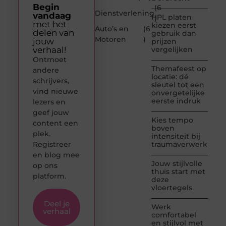
Begin
(6
Dienstverlening
vandaag
HPL platen
)
met het
kiezen eerst
Auto’s en
(6
delen van
gebruik dan
Motoren
)
jouw
prijzen
verhaal!
vergelijken
Ontmoet
Themafeest op
andere
locatie: dé
schrijvers,
sleutel tot een
vind nieuwe
onvergetelijke
eerste indruk
lezers en
geef jouw
Kies tempo
content een
boven
plek.
intensiteit bij
Registreer
traumaverwerking
en blog mee
Jouw stijlvolle
op ons
thuis start met
platform.
deze
vloertegels
Deel je
Werk
verhaal
comfortabel
en stijlvol met