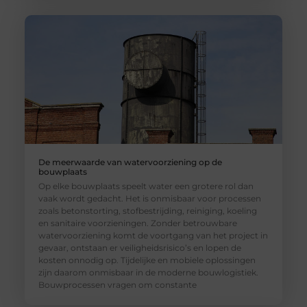
De meerwaarde van watervoorziening op de
bouwplaats
Op elke bouwplaats speelt water een grotere rol dan
vaak wordt gedacht. Het is onmisbaar voor processen
zoals betonstorting, stofbestrijding, reiniging, koeling
en sanitaire voorzieningen. Zonder betrouwbare
watervoorziening komt de voortgang van het project in
gevaar, ontstaan er veiligheidsrisico’s en lopen de
kosten onnodig op. Tijdelijke en mobiele oplossingen
zijn daarom onmisbaar in de moderne bouwlogistiek.
Bouwprocessen vragen om constante