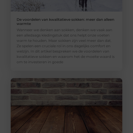
De voordelen van kwalitatieve sokken: meer dan alleen
warmte
Wanneer we denken aan sokken, denken we vaak aan
een alledaags kledingstuk dat ons helpt onze voeten
warm te houden. Maar sokken zijn veel meer dan dat.
Ze spelen een cruciale rol in ons dagelijks comfort en
welzijn. In dit artikel bespreken we de voordelen van
kwalitatieve sokken en waarom het de moeite waard is
om te investeren in goede