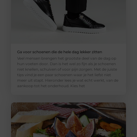
Ga voor schoenen die de hele dag lekker zitten
Veel mensen brengen het grootste deel van de dag op
hun voeten door. Dan is het wel zo fijn als je schoenen
niet knellen, schuiven of voor pijn zorgen. Met de juiste
tips vind je een paar schoenen waar je het liefst niet
meer uit stapt. Hieronder lees je wat echt werkt, van de
aankoop tot het onderhoud. Kies het