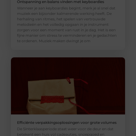
Ontspanning en balans vinden met keyboardles
Wanneer je aan keyboardles begint, merk je al snel dat
muziek een bijzonder kalmerende werking heeft. De
herhaling van ritmes, het spelen van vertrouwde
melodieën en het volledig opgaan in je instrument
zorgen voor een moment van rust in je dag. Het is een
fijne manier om stress te verminderen en je gedachten
te ordenen. Muziek maken dwingt je om
Efficiënte verpakkingsoplossingen voor grote volumes
De Sinterklaasperiode staat weer voor de deur en dat
betekent een huis vol cadeautjes, snoepgoed en