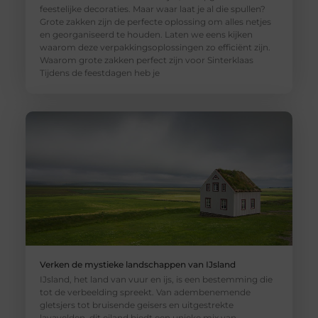
feestelijke decoraties. Maar waar laat je al die spullen?
Grote zakken zijn de perfecte oplossing om alles netjes
en georganiseerd te houden. Laten we eens kijken
waarom deze verpakkingsoplossingen zo efficiënt zijn.
Waarom grote zakken perfect zijn voor Sinterklaas
Tijdens de feestdagen heb je
Verken de mystieke landschappen van IJsland
IJsland, het land van vuur en ijs, is een bestemming die
tot de verbeelding spreekt. Van adembenemende
gletsjers tot bruisende geisers en uitgestrekte
lavavelden, dit eiland biedt een unieke mix van