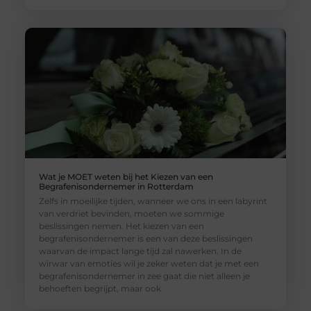
Wat je MOET weten bij het Kiezen van een
Begrafenisondernemer in Rotterdam
Zelfs in moeilijke tijden, wanneer we ons in een labyrint
van verdriet bevinden, moeten we sommige
beslissingen nemen. Het kiezen van een
begrafenisondernemer is een van deze beslissingen
waarvan de impact lange tijd zal nawerken. In de
wirwar van emoties wil je zeker weten dat je met een
begrafenisondernemer in zee gaat die niet alleen je
behoeften begrijpt, maar ook