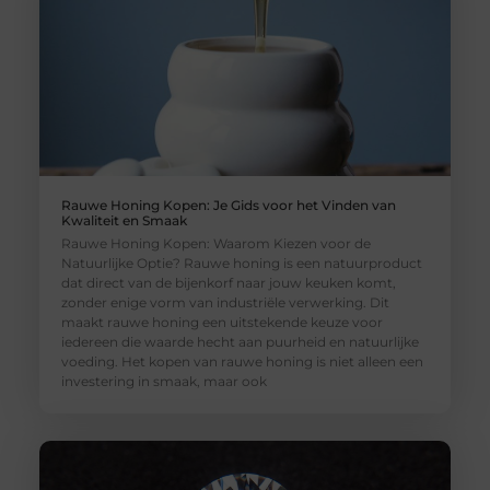
Rauwe Honing Kopen: Je Gids voor het Vinden van
Kwaliteit en Smaak
Rauwe Honing Kopen: Waarom Kiezen voor de
Natuurlijke Optie? Rauwe honing is een natuurproduct
dat direct van de bijenkorf naar jouw keuken komt,
zonder enige vorm van industriële verwerking. Dit
maakt rauwe honing een uitstekende keuze voor
iedereen die waarde hecht aan puurheid en natuurlijke
voeding. Het kopen van rauwe honing is niet alleen een
investering in smaak, maar ook