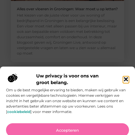
Alles over vloeren in Groningen: Waar moet u op letten?
Het kiezen van de juiste vloer voor uw woning of
bedrijfspand in Groningen is een belangrijke beslissing.
Een vloer moet niet alleen passen bij uw interieur, maar
ook aan bepaalde eisen voldoen met betrekking tot
duurzaamheid, comfort en onderhoud. In deze
blogpost geven wij, Groningen Live, antwoord op
veelgestelde vragen en laten we u zien waar u allemaal
op moet
Uw privacy is voor ons van
groot belang.
Om u de best mogelijke ervaring te bieden, maken wij gebruik van
cookies en vergelijkbare technologieën. Hiermee verkrijgen we
inzicht in het gebruik van onze website en kunnen we content en
advertenties beter afstemmen op uw voorkeuren. Lees ons
[
cookiebeleid
] voor meer informatie.
Accepteren
Vind de Beste Tuinman in Arnhem: Waar U Op Moet