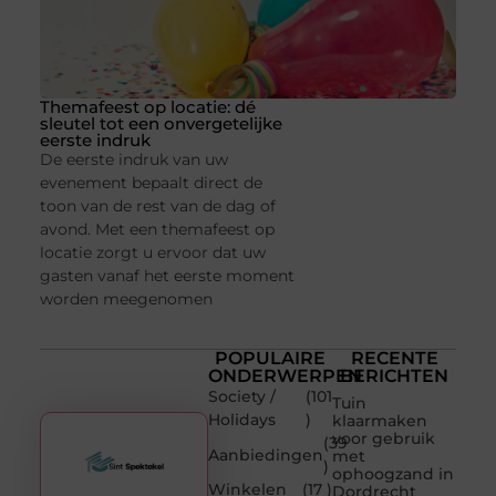
Themafeest op locatie: dé
sleutel tot een onvergetelijke
eerste indruk
De eerste indruk van uw
evenement bepaalt direct de
toon van de rest van de dag of
avond. Met een themafeest op
locatie zorgt u ervoor dat uw
gasten vanaf het eerste moment
worden meegenomen
POPULAIRE
RECENTE
ONDERWERPEN
BERICHTEN
Society /
(101
Tuin
Holidays
)
klaarmaken
voor gebruik
(39
Aanbiedingen
met
)
ophoogzand in
Winkelen
(17 )
Dordrecht