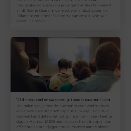
natuurlijke wonderen die je nergens anders ter wereld
vindt. Ben je klaar om de mystieke landschappen van
IJsland te verkennen? Laten we samen op avontuur
gaan! De magie
123theorie: snel en succesvol je theorie-examen halen
Het halen van je theorie-examen is voor veel mensen
een spannende stap richting hun rijbewijs. Toch blijkt
dat veel kandidaten het lastig vinden om in één keer te
slagen. Het bedrijf 123theorie speelt hier slim op in door
efficiënte en praktijkgerichte cursussen aan te bieden.