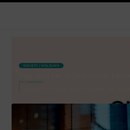
SOCIETY / HOLIDAYS
Tips voor het stijlen van de keu
Sint Spektakel
Eindelijk is het zover. Je gaat verhuizen naar je n