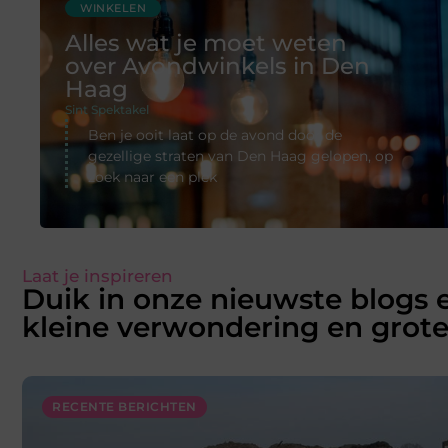
WINKELEN
Alles wat je moet weten
over Avondwinkels in Den
Haag
Sint Spektakel
Ben je ooit laat op de avond door de
gezellige straten van Den Haag gelopen, op
zoek naar een plek
Laat je inspireren
Duik in onze nieuwste blogs 
kleine verwondering en grote
RECENTE BERICHTEN