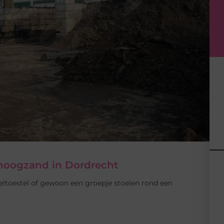
hoogzand in Dordrecht
peeltoestel of gewoon een groepje stoelen rond een