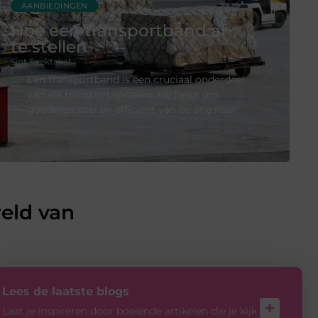
AANBIEDINGEN
Hoe een transportband af
te stellen
Sint Spektakel
Een transportband is een cruciaal onderdeel
van elk transportsysteem. Hij helpt om
goederen snel en efficiënt van de ene naar
eld van
Lees de laatste blogs
Laat je inspireren door boeiende artikelen die je kijk