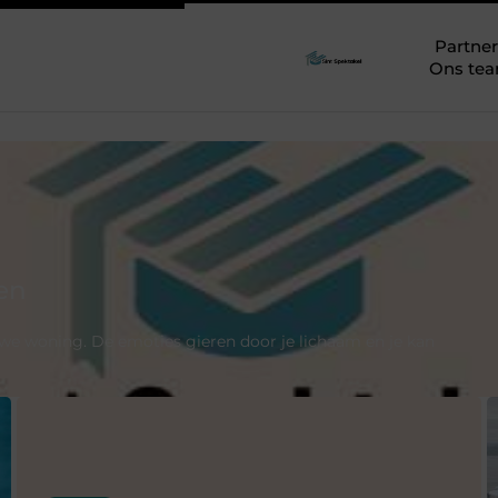
Partner
Ons te
ken
ieuwe woning. De emoties gieren door je lichaam en je kan