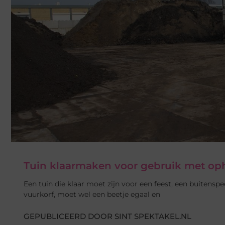
Tuin klaarmaken voor gebruik met op
Een tuin die klaar moet zijn voor een feest, een buitens
vuurkorf, moet wel een beetje egaal en
GEPUBLICEERD DOOR SINT SPEKTAKEL.NL