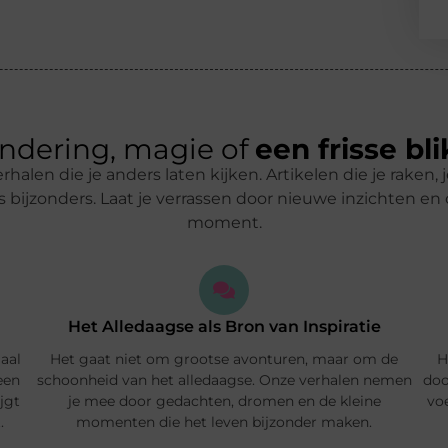
ndering, magie of
een frisse bli
verhalen die je anders laten kijken. Artikelen die je raken
 bijzonders. Laat je verrassen door nieuwe inzichten e
moment.
Het Alledaagse als Bron van Inspiratie
maal
Het gaat niet om grootse avonturen, maar om de
H
een
schoonheid van het alledaagse. Onze verhalen nemen
doo
ijgt
je mee door gedachten, dromen en de kleine
vo
.
momenten die het leven bijzonder maken.