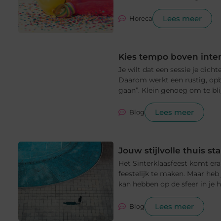
Lees meer
Horeca
Kies tempo boven inten
Je wilt dat een sessie je dichte
Daarom werkt een rustig, op
gaan”. Klein genoeg om te blij
Lees meer
Blog
Jouw stijlvolle thuis st
Het Sinterklaasfeest komt eraa
feestelijk te maken. Maar heb
kan hebben op de sfeer in je hu
Lees meer
Blog