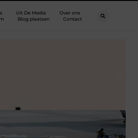
s
Uit De Media
Over ons
am
Blog plaatsen
Contact
I
Si