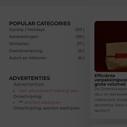
POPULAR CATEGORIES
Society / Holidays
(101 )
Aanbiedingen
(39 )
Winkelen
(17 )
Dienstverlening
(6 )
Auto’s en Motoren
(6 )
Efficiënte
ADVERTENTIES
verpakkingsop
Advertenties
grote volumes
De Sinterklaasper
Hier adverteren? Meld je aan.
deur en dat betek
Omschrijving:
cadeautjes, snoep
soorten bedrijven
decoraties. Maar w
Omschrijving: soorten bedrijven
spullen?