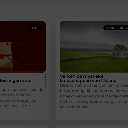
BLOG
AANBIEDING
Verken de mystieke
lossingen voor
landschappen van IJsland
IJsland, het land van vuur en ijs, is e
iode staat weer voor de
bestemming die tot de verbeelding
ent een huis vol
spreekt. Van adembenemende glets
goed en feestelijke
tot bruisende geisers en uitgestrekt
aar laat je al die
lavavelden, dit