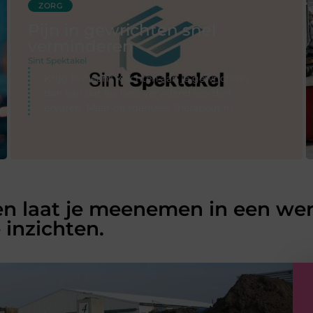
ZORG
Pijn in gewrichten snel
verminderen
Sint Spektakel
Krijg je ineens klachten aan je gewrichten
dan kan dat als heel vervelend worden
ervaren. Maar de manueel therapeut in
en laat je meenemen in een wer
 inzichten.